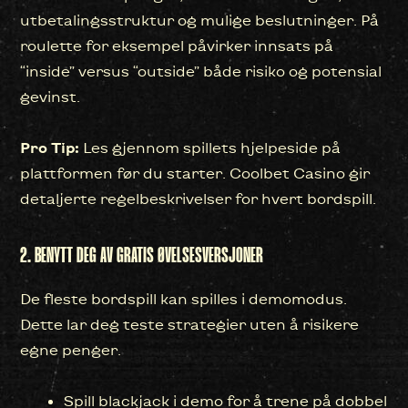
utbetalingsstruktur og mulige beslutninger. På
roulette for eksempel påvirker innsats på
“inside” versus “outside” både risiko og potensial
gevinst.
Pro Tip:
Les gjennom spillets hjelpeside på
plattformen før du starter. Coolbet Casino gir
detaljerte regelbeskrivelser for hvert bordspill.
2. BENYTT DEG AV GRATIS ØVELSESVERSJONER
De fleste bordspill kan spilles i demomodus.
Dette lar deg teste strategier uten å risikere
egne penger.
Spill blackjack i demo for å trene på dobbel