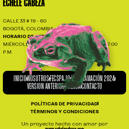
ÉCHELE CABEZA
CALLE 33 # 19 - 60
BOGOTÁ, COLOMBIA
HORARIO DE ATENCIÓN
MIÉRCOLES, JUEVES Y VIERNES 2:00 P.M. A 7:00
P.M.
INICIO
NOSOTROS
FECSPA 10
PROGRAMACIÓN 2024
VERSION ANTERIOR
PRENSA
CONTACTO
POLÍTICAS DE PRIVACIDAD
TÉRMINOS Y CONDICIONES
Un proyecto hecho con amor por