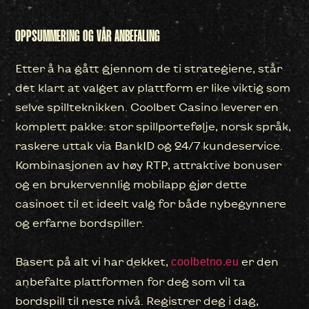
OPPSUMMERING OG VÅR ANBEFALING
Etter å ha gått gjennom de ti strategiene, står
det klart at valget av plattform er like viktig som
selve spillteknikken. Coolbet Casino leverer en
komplett pakke: stor spillportefølje, norsk språk,
raskere uttak via BankID og 24/7 kundeservice.
Kombinasjonen av høy RTP, attraktive bonuser
og en brukervennlig mobilapp gjør dette
casinoet til et ideelt valg for både nybegynnere
og erfarne bordspiller.
Basert på alt vi har dekket,
er den
coolbetno.eu
anbefalte plattformen for deg som vil ta
bordspill til neste nivå. Registrer deg i dag,