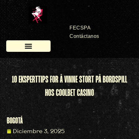
Ir
al
contenido
FECSPA
Contáctanos
CONVOCATORIA 2024
VERSIONES ANTERIORES
10 EKSPERTTIPS FOR Å VINNE STORT PÅ BORDSPILL
HOS COOLBET CASINO
BOGOTÁ
Diciembre 3, 2025