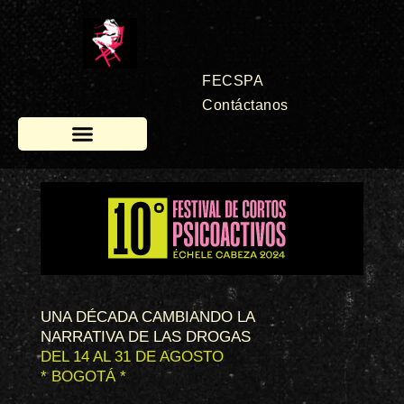
Ir
al
contenido
FECSPA
Contáctanos
¿QUÉ ES FCSPA?
CONVOCATORIA 2024
VERSIONES ANTERIORES
UNA DÉCADA CAMBIANDO LA
NARRATIVA DE LAS DROGAS
DEL 14 AL 31 DE AGOSTO
* BOGOTÁ *