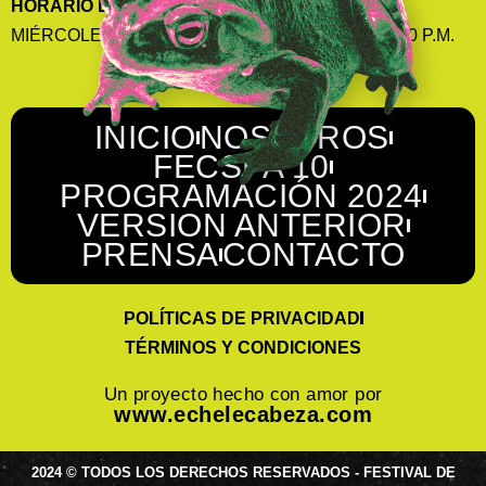
HORARIO DE ATENCIÓN
MIÉRCOLES, JUEVES Y VIERNES 2:00 P.M. A 7:00 P.M.
INICIO
NOSOTROS
FECSPA 10
PROGRAMACIÓN 2024
VERSION ANTERIOR
PRENSA
CONTACTO
POLÍTICAS DE PRIVACIDAD
TÉRMINOS Y CONDICIONES
Un proyecto hecho con amor por
www.echelecabeza.com
2024 © TODOS LOS DERECHOS RESERVADOS - FESTIVAL DE