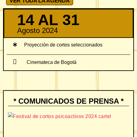
VER TODA LA AGENDA
14 AL 31
Agosto 2024
Proyección de cortos seleccionados
Cinemateca de Bogotá
* COMUNICADOS DE PRENSA *
L
D
F