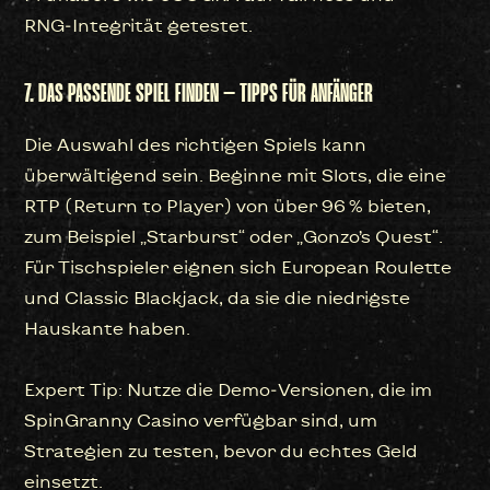
RNG‑Integrität getestet.
7. DAS PASSENDE SPIEL FINDEN – TIPPS FÜR ANFÄNGER
Die Auswahl des richtigen Spiels kann
überwältigend sein. Beginne mit Slots, die eine
RTP (Return to Player) von über 96 % bieten,
zum Beispiel „Starburst“ oder „Gonzo’s Quest“.
Für Tischspieler eignen sich European Roulette
und Classic Blackjack, da sie die niedrigste
Hauskante haben.
Expert Tip: Nutze die Demo‑Versionen, die im
SpinGranny Casino verfügbar sind, um
Strategien zu testen, bevor du echtes Geld
einsetzt.