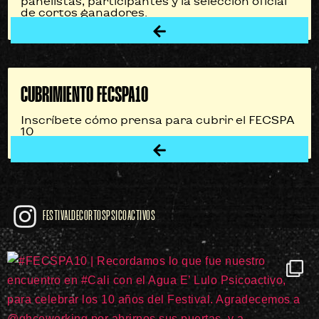
panelistas, participantes y la selección oficial
de cortos ganadores.
CUBRIMIENTO FECSPA10
Inscríbete cómo prensa para cubrir el FECSPA
10
FESTIVALDECORTOSPSICOACTIVOS