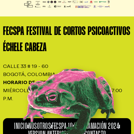
FECSPA FESTIVAL DE CORTOS PSICOACTIVOS
ÉCHELE CABEZA
CALLE 33 # 19 - 60
BOGOTÁ, COLOMBIA
HORARIO DE ATENCIÓN
MIÉRCOLES, JUEVES Y VIERNES 2:00 P.M. A 7:00
P.M.
INICIO
NOSOTROS
FECSPA 10
PROGRAMACIÓN 2024