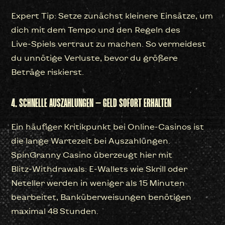
Expert Tip: Setze zunächst kleinere Einsätze, um
dich mit dem Tempo und den Regeln des
Live‑Spiels vertraut zu machen. So vermeidest
du unnötige Verluste, bevor du größere
Beträge riskierst.
4. SCHNELLE AUSZAHLUNGEN – GELD SOFORT ERHALTEN
Ein häufiger Kritikpunkt bei Online‑Casinos ist
die lange Wartezeit bei Auszahlungen.
SpinGranny Casino überzeugt hier mit
Blitz‑Withdrawals: E‑Wallets wie Skrill oder
Neteller werden in weniger als 15 Minuten
bearbeitet, Banküberweisungen benötigen
maximal 48 Stunden.