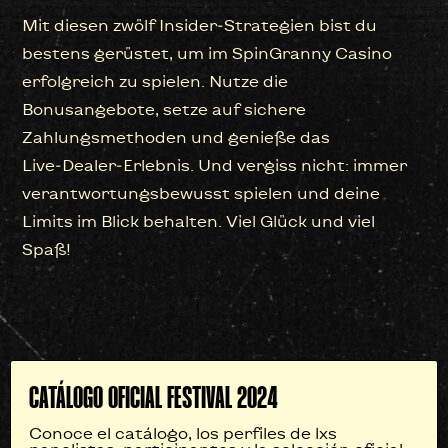
Mit diesen zwölf Insider‑Strategien bist du
bestens gerüstet, um im SpinGranny Casino
erfolgreich zu spielen. Nutze die
Bonusangebote, setze auf sichere
Zahlungsmethoden und genieße das
Live‑Dealer‑Erlebnis. Und vergiss nicht: immer
verantwortungsbewusst spielen und deine
Limits im Blick behalten. Viel Glück und viel
Spaß!
CATÁLOGO OFICIAL FESTIVAL 2024
Conoce el catálogo, los perfiles de lxs