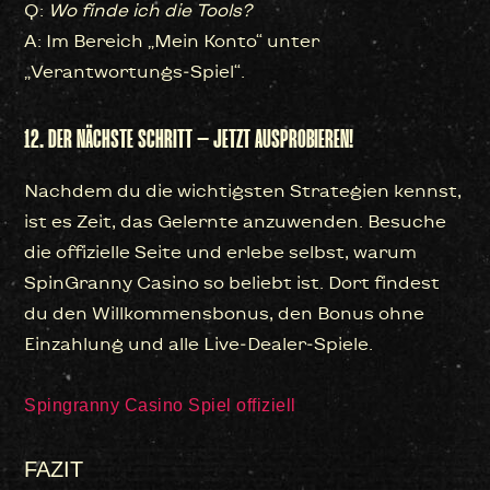
Q:
Wo finde ich die Tools?
A: Im Bereich „Mein Konto“ unter
„Verantwortungs‑Spiel“.
12. DER NÄCHSTE SCHRITT – JETZT AUSPROBIEREN!
Nachdem du die wichtigsten Strategien kennst,
ist es Zeit, das Gelernte anzuwenden. Besuche
die offizielle Seite und erlebe selbst, warum
SpinGranny Casino so beliebt ist. Dort findest
du den Willkommensbonus, den Bonus ohne
Einzahlung und alle Live‑Dealer‑Spiele.
Spingranny Casino Spiel offiziell
FAZIT