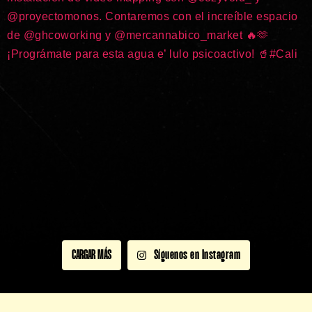
CARGAR MÁS
Síguenos en Instagram