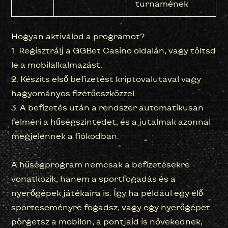
turnamének
Hogyan aktiválod a programot?
1. Regisztrálj a GGBet Casino oldalán, vagy töltsd
le a mobilalkalmazást.
2. Készíts első befizetést kriptovalutával vagy
hagyományos fizetőeszközzel.
3. A befizetés után a rendszer automatikusan
felméri a hűségszintedet, és a jutalmak azonnal
megjelennek a fiókodban.
A hűségprogram nemcsak a befizetésekre
vonatkozik, hanem a sportfogadás és a
nyerőgépek játékaira is. Így ha például egy élő
sporteseményre fogadsz, vagy egy nyerőgépet
pörgetsz a mobilon, a pontjaid is növekednek,