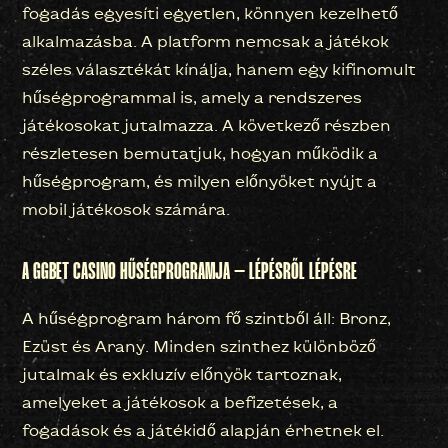
fogadás egyesíti egyetlen, könnyen kezelhető
alkalmazásba. A platform nemcsak a játékok
széles választékát kínálja, hanem egy kifinomult
hűségprogrammal is, amely a rendszeres
játékosokat jutalmazza. A következő részben
részletesen bemutatjuk, hogyan működik a
hűségprogram, és milyen előnyöket nyújt a
mobil játékosok számára.
A GGBET CASINO HŰSÉGPROGRAMJA – LÉPÉSRŐL LÉPÉSRE
A hűségprogram három fő szintből áll: Bronz,
Ezüst és Arany. Minden szinthez különböző
jutalmak és exkluzív előnyök tartoznak,
amelyeket a játékosok a befizetések, a
fogadások és a játékidő alapján érhetnek el.