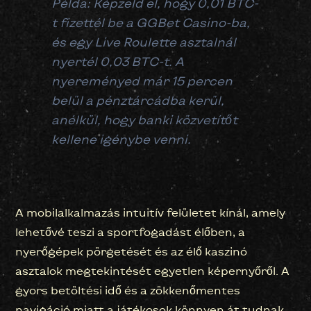
Példa: Képzeld el, hogy 0,01 BTC-
t fizettél be a GGBet Casino-ba,
és egy Live Roulette asztalnál
nyertél 0,03 BTC-t. A
nyereményed már 15 percen
belül a pénztárcádba kerül,
anélkül, hogy banki közvetítőt
kellene igénybe venni.
A mobilalkalmazás intuitív felületet kínál, amely
lehetővé teszi a sportfogadást élőben, a
nyerőgépek pörgetését és az élő kaszinó
asztalok megtekintését egyetlen képernyőről. A
gyors betöltési idő és a zökkenőmentes
navigáció miatt a játékosok könnyen át tudnak