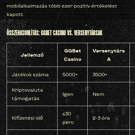
mobilalkalmazás több ezer pozitív értékelést
kapott.
ÖSSZEHASONLÍTÁS: GGBET CASINO VS. VERSENYTÁRSAK
GGBet
Versenytárs
Jellemző
Casino
A
Játékok száma
5000+
3500+
Kriptovaluta
Igen
Nem
támogatás
≤30
Kifizetési idő
2‑3 óra
perc