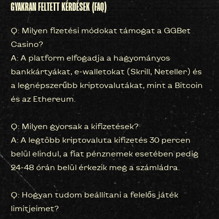
GYAKRAN FELTETT KÉRDÉSEK (FAQ)
Q: Milyen fizetési módokat támogat a GGBet
Casino?
A: A platform elfogadja a hagyományos
bankkártyákat, e‑walletokat (Skrill, Neteller) és
a legnépszerűbb kriptovalutákat, mint a Bitcoin
és az Ethereum.
Q: Milyen gyorsak a kifizetések?
A: A legtöbb kriptovaluta kifizetés 30 percen
belül elindul, a fiat pénznemek esetében pedig
24‑48 órán belül érkezik meg a számládra.
Q: Hogyan tudom beállítani a felelős játék
limitjeimet?