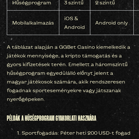
Hűségprogram
3 szintű
2 szintű
iOS &
Mobilalkalmazás
Android only
Android
A táblázat alapján a GGBet Casino kiemelkedik a
játékok mennyisége, a kripto támogatás és a
gyors kifizetések terén. Emellett a háromszintű
hűségprogram egyedülálló előnyt jelent a
magyar játékosok számára, akik rendszeresen
fogadnak sporteseményekre vagy játszanak
nyerőgépeken.
PÉLDÁK A HŰSÉGPROGRAM GYAKORLATI HASZNÁRA
Sportfogadás: Péter heti 200 USD-t fogad