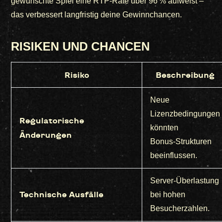
gewünschte Spiel eine RTP‑Rate über 96 % aufweist –
das verbessert langfristig deine Gewinnchancen.
RISIKEN UND CHANCEN
Risiko
Beschreibung
Neue
Lizenzbedingungen
Regulatorische
könnten
Änderungen
Bonus‑Strukturen
beeinflussen.
Server‑Überlastung
Technische Ausfälle
bei hohen
Besucherzahlen.