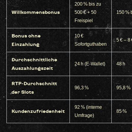
200 % bis zu
Willkommensbonus
500 € + 50
150 % b
Freispiel
Bonus ohne
10 €
5 € – 8 
Einzahlung
Sofortguthaben
Durchschnittliche
24 h (E‑Wallet)
48 h
Auszahlungszeit
RTP‑Durchschnitt
96,3 %
95,8 %
der Slots
92 % (interne
Kundenzufriedenheit
85 %
Umfrage)