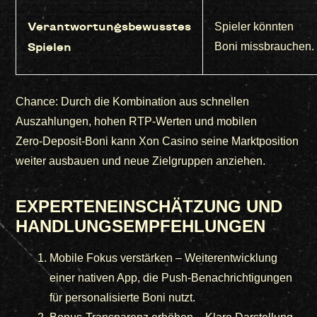
Verantwortungsbewusstes
Spieler könnten
Spielen
Boni missbrauchen.
Chance: Durch die Kombination aus schnellen
Auszahlungen, hohen RTP‑Werten und mobilen
Zero‑Deposit‑Boni kann Xon Casino seine Marktposition
weiter ausbauen und neue Zielgruppen anziehen.
EXPERTENEINSCHÄTZUNG UND
HANDLUNGSEMPFEHLUNGEN
Mobile Fokus verstärken – Weiterentwicklung
einer nativen App, die Push‑Benachrichtigungen
für personalisierte Boni nutzt.