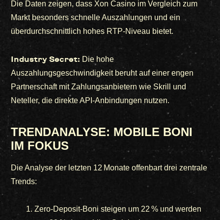
Die Daten zeigen, dass Xon Casino im Vergleich zum
Markt besonders schnelle Auszahlungen und ein
überdurchschnittlich hohes RTP‑Niveau bietet.
Industry Secret:
Die hohe
Auszahlungsgeschwindigkeit beruht auf einer engen
Partnerschaft mit Zahlungsanbietern wie Skrill und
Neteller, die direkte API‑Anbindungen nutzen.
TRENDANALYSE: MOBILE BONI
IM FOKUS
Die Analyse der letzten 12 Monate offenbart drei zentrale
Trends:
Zero‑Deposit‑Boni steigen um 22 % und werden