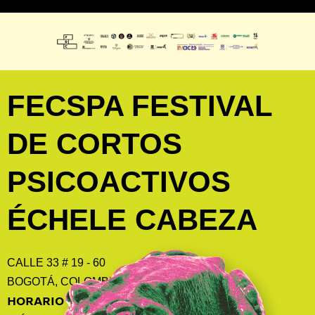
FECSPA FESTIVAL
DE CORTOS
PSICOACTIVOS
ÉCHELE CABEZA
CALLE 33 # 19 - 60
BOGOTÁ, COLOMBIA
HORARIO DE ATENCIÓN