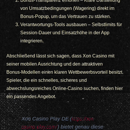
Bonus‑Transparenz erhöhen – Klare Darstellung
von Umsatzbedingungen (Wagering) direkt im
Bonus‑Popup, um das Vertrauen zu stärken.
Verantwortungs‑Tools ausbauen – Selbstlimits für
Session‑Dauer und Einsatzhöhe in der App
integrieren.
Abschließend lässt sich sagen, dass Xon Casino mit
seiner mobilen Ausrichtung und den attraktiven
Bonus‑Modellen einen klaren Wettbewerbsvorteil besitzt.
Spieler, die ein schnelles, sicheres und
abwechslungsreiches Online‑Casino suchen, finden hier
ein passendes Angebot.
Xon Casino Play DE (
https://xon-
casino-play.com/
) bietet genau diese