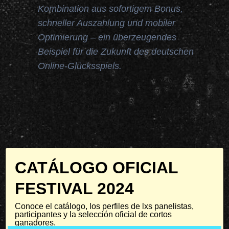
Kombination aus sofortigem Bonus,
schneller Auszahlung und mobiler
Optimierung – ein überzeugendes
Beispiel für die Zukunft des deutschen
Online‑Glücksspiels.
CATÁLOGO OFICIAL
FESTIVAL 2024
Conoce el catálogo, los perfiles de lxs panelistas,
participantes y la selección oficial de cortos
ganadores.