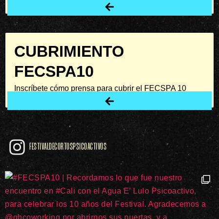
CUBRIMIENTO
FECSPA10
Inscríbete cómo prensa para cubrir el FECSPA 10
FESTIVALDECORTOSPSICOACTIVOS