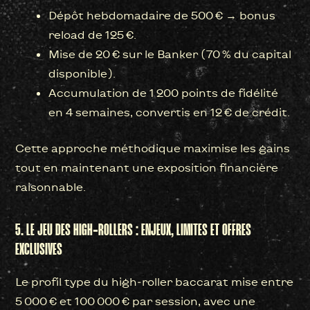
Dépôt hebdomadaire de 500 € → bonus
reload de 125 €.
Mise de 20 € sur le Banker (70 % du capital
disponible).
Accumulation de 1 200 points de fidélité
en 4 semaines, convertis en 12 € de crédit.
Cette approche méthodique maximise les gains
tout en maintenant une exposition financière
raisonnable.
5. LE JEU DES HIGH‑ROLLERS : ENJEUX, LIMITES ET OFFRES
EXCLUSIVES
Le profil type du high‑roller baccarat mise entre
5 000 € et 100 000 € par session, avec une