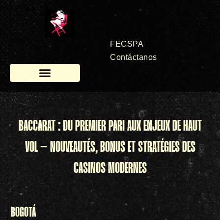
Ir
al
contenido
FECSPA
Contáctanos
CONVOCATORIA 2024
VERSIONES ANTERIORES
BACCARAT : DU PREMIER PARI AUX ENJEUX DE HAUT
VOL – NOUVEAUTÉS, BONUS ET STRATÉGIES DES
CASINOS MODERNES
BOGOTÁ