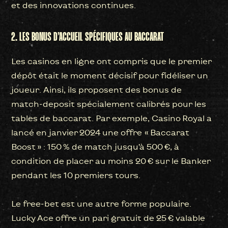
et des innovations continues.
2. LES BONUS D’ACCUEIL SPÉCIFIQUES AU BACCARAT
Les casinos en ligne ont compris que le premier
dépôt était le moment décisif pour fidéliser un
joueur. Ainsi, ils proposent des bonus de
match‑deposit spécialement calibrés pour les
tables de baccarat. Par exemple, Casino Royal a
lancé en janvier 2024 une offre « Baccarat
Boost » : 150 % de match jusqu’à 500 €, à
condition de placer au moins 20 € sur le Banker
pendant les 10 premiers tours.
Le free‑bet est une autre forme populaire.
Lucky Ace offre un pari gratuit de 25 € valable