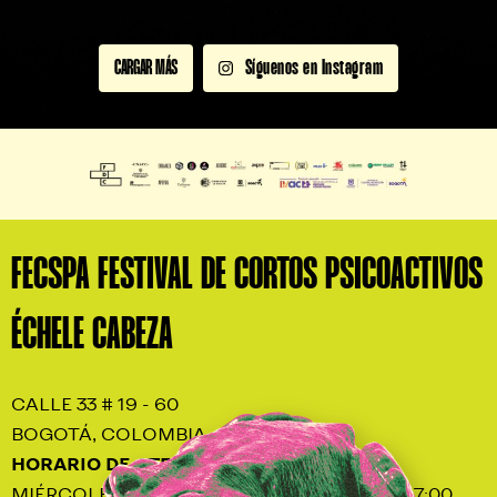
CARGAR MÁS
Síguenos en Instagram
FECSPA FESTIVAL DE CORTOS PSICOACTIVOS
ÉCHELE CABEZA
CALLE 33 # 19 - 60
BOGOTÁ, COLOMBIA
HORARIO DE ATENCIÓN
MIÉRCOLES, JUEVES Y VIERNES 2:00 P.M. A 7:00