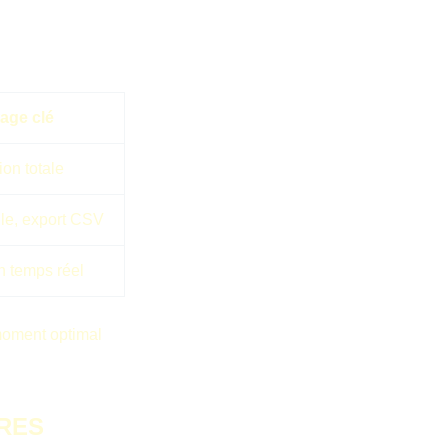
age clé
ion totale
ile, export CSV
n temps réel
e moment optimal
IRES