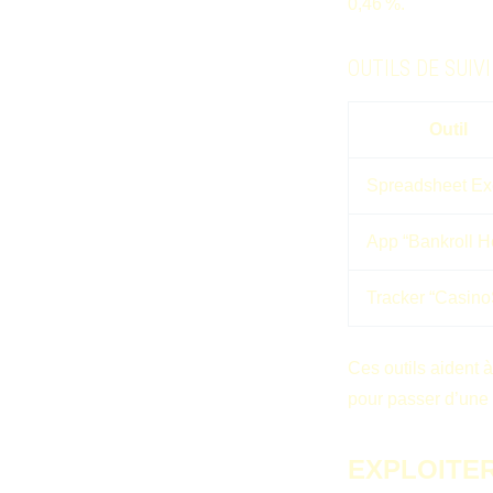
0,46 %.
OUTILS DE SUIVI
Outil
Spreadsheet Ex
App “Bankroll H
Tracker “Casino
Ces outils aident à
pour passer d’une 
EXPLOITER