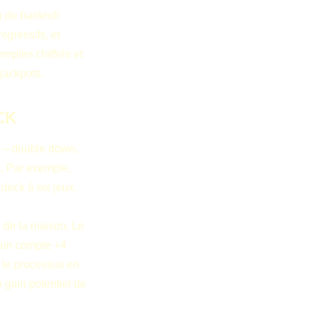
n de bankroll
ogressifs, et
emples chiffrés et
 jackpots.
CK
es – double down,
t. Par exemple,
deck à six jeux.
 de la maison. Le
, un compte +4
 le processus en
n gain potentiel de