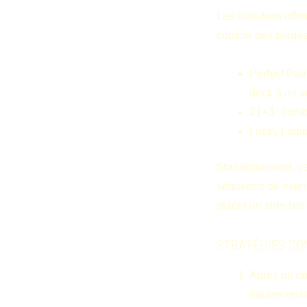
Les side‑bets offr
comme des pièges. 
Perfect Pai
deck à un s
21+3 : comb
Lucky Ladies
Statistiquement, c
séquence de mains
placer un side‑bet
STRATÉGIES CO
Après un co
hautes rest