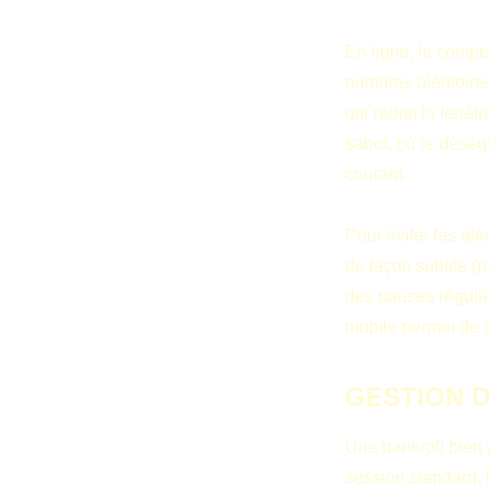
En ligne, le compt
nombres aléatoires
qui réduit la fenê
sabot, où le déséq
courant.
Pour éviter les ale
de façon subtile (
des pauses réguliè
mobile permet de ga
GESTION 
Une bankroll bien 
session standard, l