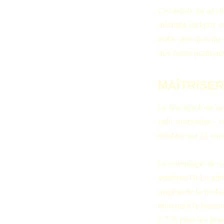
Cet article se décl
orientée jackpot, e
enfin sélection du
des outils pratiqu
MAÎTRISE
Le blackjack ne se
split, surrender – 
doubler sur 11 con
Le comptage de car
système Hi‑Lo attr
augmente la probab
éliminant le besoin
0,7 % pour les jou