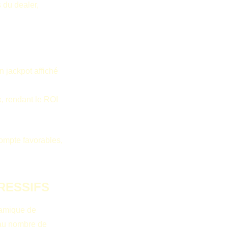
 du dealer,
n jackpot affiché
, rendant le ROI
compte favorables,
RESSIFS
ynamique de
 au nombre de