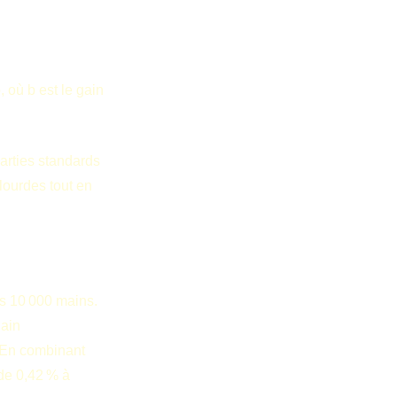
, où b est le gain
arties standards
 lourdes tout en
les 10 000 mains.
gain
. En combinant
 de 0,42 % à