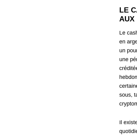
LE 
AUX 
Le cas
en arge
un pour
une pér
crédité
hebdom
certain
sous, t
crypto
Il exis
quotidi