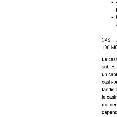
CASH‑
100 M
Le cas
subies,
un capi
cash‑ba
tandis 
le casi
moment
dépend 