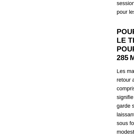
session
pour le
POU
LE T
POU
285 
Les mac
retour
compri
signifi
garde 
laissan
sous f
modeste