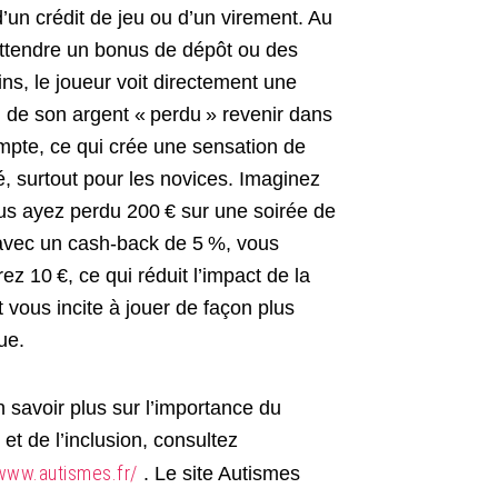
’un crédit de jeu ou d’un virement. Au
attendre un bonus de dépôt ou des
ins, le joueur voit directement une
n de son argent « perdu » revenir dans
mpte, ce qui crée une sensation de
é, surtout pour les novices. Imaginez
us ayez perdu 200 € sur une soirée de
 avec un cash‑back de 5 %, vous
ez 10 €, ce qui réduit l’impact de la
t vous incite à jouer de façon plus
ue.
 savoir plus sur l’importance du
 et de l’inclusion, consultez
/www.autismes.fr/
. Le site Autismes