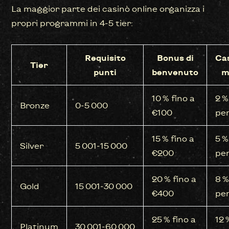
La maggior parte dei casinò online organizza i
propri programmi in 4‑5 tier:
Requisito
Bonus di
Ca
Tier
punti
benvenuto
m
10 % fino a
2 %
Bronze
0‑5 000
€100
per
15 % fino a
5 %
Silver
5 001‑15 000
€200
per
20 % fino a
8 %
Gold
15 001‑30 000
€400
per
25 % fino a
12 
Platinum
30 001‑60 000