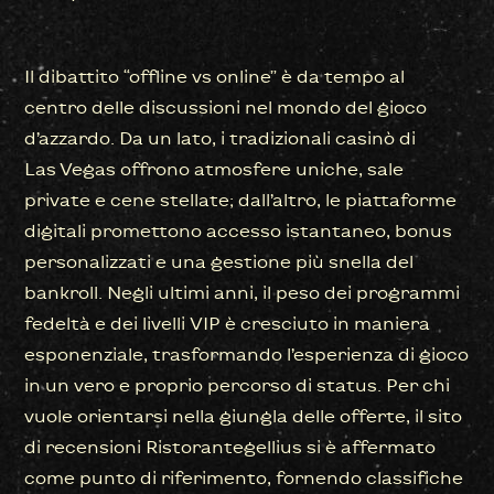
Il dibattito “offline vs online” è da tempo al
centro delle discussioni nel mondo del gioco
d’azzardo. Da un lato, i tradizionali casinò di
Las Vegas offrono atmosfere uniche, sale
private e cene stellate; dall’altro, le piattaforme
digitali promettono accesso istantaneo, bonus
personalizzati e una gestione più snella del
bankroll. Negli ultimi anni, il peso dei programmi
fedeltà e dei livelli VIP è cresciuto in maniera
esponenziale, trasformando l’esperienza di gioco
in un vero e proprio percorso di status. Per chi
vuole orientarsi nella giungla delle offerte, il sito
di recensioni Ristorantegellius si è affermato
come punto di riferimento, fornendo classifiche