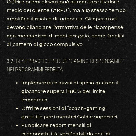
Offrire premi elevati può aumentare il valore
medio del cliente (ARPU), ma allo stesso tempo
amplifica il rischio di ludopatia. Gli operatori
devono bilanciare l’attrattiva delle ricompense
con meccanismi di monitoraggio, come l’analisi
di pattern di gioco compulsivo.
3.2. BEST PRACTICE PER UN “GAMING RESPONSABILE”
NEI PROGRAMMI FEDELTÀ
Implementare avvisi di spesa quando il
giocatore supera il 80 % del limite
impostato.
Offrire sessioni di “coach‑gaming”
gratuite per i membri Gold e superiori.
Pubblicare report mensili di
responsabilità, verificabili da enti di