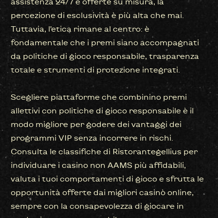
assistenza 24/7 e offerte su misura, la
percezione di esclusività è più alta che mai.
Tuttavia, l’etica rimane al centro: è
fondamentale che i premi siano accompagnati
da politiche di gioco responsabile, trasparenza
totale e strumenti di protezione integrati.
Scegliere piattaforme che combinino premi
allettivi con politiche di gioco responsabile è il
modo migliore per godere dei vantaggi dei
programmi VIP senza incorrere in rischi.
Consulta le classifiche di Ristorantegellius per
individuare i casino non AAMS più affidabili,
valuta i tuoi comportamenti di gioco e sfrutta le
opportunità offerte dai migliori casinò online,
sempre con la consapevolezza di giocare in