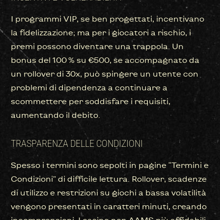
I programmi VIP, se ben progettati, incentivano
la fidelizzazione; ma per i giocatori a rischio, i
premi possono diventare una trappola. Un
bonus del 100 % su €500, se accompagnato da
un rollover di 30x, può spingere un utente con
problemi di dipendenza a continuare a
scommettere per soddisfare i requisiti,
aumentando il debito.
TRASPARENZA DELLE CONDIZIONI
Spesso i termini sono sepolti in pagine “Termini e
Condizioni” di difficile lettura. Rollover, scadenze
di utilizzo e restrizioni su giochi a bassa volatilità
vengono presentati in caratteri minuti, creando
incomprensioni. I casino non AAMS più affidabili,