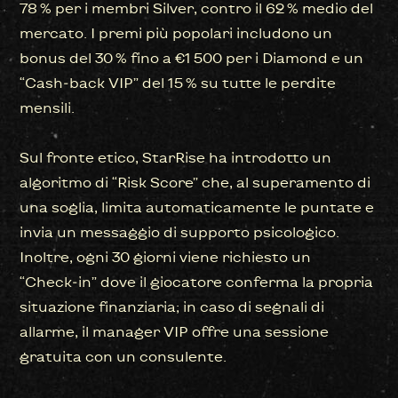
78 % per i membri Silver, contro il 62 % medio del
mercato. I premi più popolari includono un
bonus del 30 % fino a €1 500 per i Diamond e un
“Cash‑back VIP” del 15 % su tutte le perdite
mensili.
Sul fronte etico, StarRise ha introdotto un
algoritmo di “Risk Score” che, al superamento di
una soglia, limita automaticamente le puntate e
invia un messaggio di supporto psicologico.
Inoltre, ogni 30 giorni viene richiesto un
“Check‑in” dove il giocatore conferma la propria
situazione finanziaria; in caso di segnali di
allarme, il manager VIP offre una sessione
gratuita con un consulente.