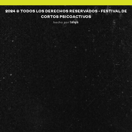
2024 © TODOS LOS DERECHOS RESERVADOS - FESTIVAL DE
CORTOS PSICOACTIVOS
hecho por
Endupla