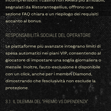
segnalati da Ristorantegellius, offrono una
sezione FAQ chiara e un riepilogo dei requisiti
accanto al bonus.
RESPONSABILITÀ SOCIALE DEL OPERATORE
Le piattaforme più avanzate integrano limiti di
spesa automatici nei piani VIP, consentendo al
giocatore di impostare una soglia giornaliera o
mensile. Inoltre, l’auto‑esclusione è disponibile
con un click, anche per i membri Diamond,
dimostrando che l’esclusività non esclude la
protezione.
3.1. IL DILEMMA DEL “PREMIO VS DIPENDENZA”