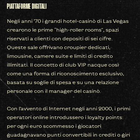
PIATTAFORME DIGITALI
Negli anni ’70 i grandi hotel‑casinò di Las Vegas
crearono le prime “high‑roller rooms”, spazi
riservati a clienti con depositi di sei cifre.
Queste sale offrivano croupier dedicati,
limousine, camere suite e limiti di credito
illimitati. Il concetto di club VIP nacque così
come una forma di riconoscimento esclusivo,
basata su soglie di spesa e su una relazione
personale con il manager del casinò.
Con l’avvento di Internet negli anni 2000, i primi
operatori online introdussero i loyalty points:
per ogni euro scommesso i giocatori
guadagnavano punti convertibili in crediti o giri