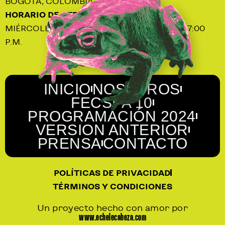
BOGOTÁ, COLOMBIA
HORARIO DE ATENCIÓN
MIÉRCOLES, JUEVES Y VIERNES 2:00 P.M. A 7:00
P.M.
INICIO
NOSOTROS
FECSPA 10
PROGRAMACIÓN 2024
VERSION ANTERIOR
PRENSA
CONTACTO
POLÍTICAS DE PRIVACIDAD
TÉRMINOS Y CONDICIONES
Un proyecto hecho con amor por
www.echelecabeza.com