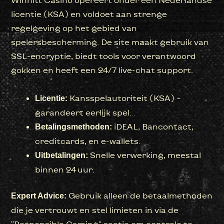
Winnitt Casino opereert onder een Nederlandse
licentie (KSA) en voldoet aan strenge
regelgeving op het gebied van
spelersbescherming. De site maakt gebruik van
SSL‑encryptie, biedt tools voor verantwoord
gokken en heeft een 24/7 live‑chat support.
Kansspelautoriteit (KSA) –
Licentie:
garandeert eerlijk spel.
iDEAL, Bancontact,
Betalingsmethoden:
creditcards, en e-wallets.
Snelle verwerking, meestal
Uitbetalingen:
binnen 24 uur.
Gebruik alleen de betaalmethoden
Expert Advice:
die je vertrouwt en stel limieten in via de