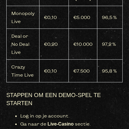
Monopoly
€0,10
€5.000
96,5 %
Live
Deal or
No Deal
€0,20
€10.000
97,2 %
Live
Crazy
€0,10
€7.500
95,8 %
Time Live
STAPPEN OM EEN DEMO‑SPEL TE
STARTEN
Log in op je account.
Ga naar de
sectie.
Live‑Casino