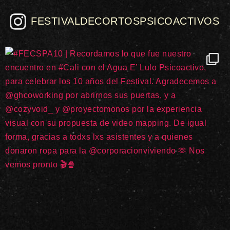
FESTIVALDECORTOSPSICOACTIVOS