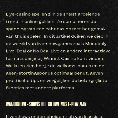
Live‑casino spellen zijn de snelst groeiende
trend in online gokken. Ze combineren de
spanning van een echt casino met het gemak
van thuis spelen. In dit artikel duiken we diep in
de wereld van live‑showgames zoals Monopoly
Live, Deal or No Deal Live en andere interactieve
formats die je bij Winnitt Casino kunt vinden.
We laten zien hoe je de welkomstbonus en de
geen‑stortingsbonus optimaal benut, geven
praktische tips en vergelijken de belangrijkste
functies met andere platforms.
WAAROM LIVE‑SHOWS HET NIEUWE MUST‑PLAY ZIJN
Live‑shows onderscheiden zich van klassieke