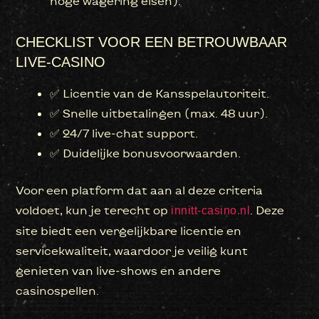
hoge wagering eisen).
CHECKLIST VOOR EEN BETROUWBAAR
LIVE‑CASINO
✅ Licentie van de Kansspelautoriteit.
✅ Snelle uitbetalingen (max. 48 uur).
✅ 24/7 live‑chat support.
✅ Duidelijke bonusvoorwaarden.
Voor een platform dat aan al deze criteria
voldoet, kun je terecht op
. Deze
innitt-casino.nl
site biedt een vergelijkbare licentie en
servicekwaliteit, waardoor je veilig kunt
genieten van live‑shows en andere
casinospellen.