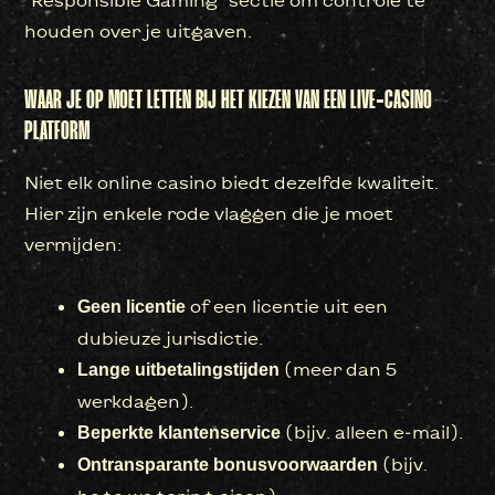
“Responsible Gaming” sectie om controle te
houden over je uitgaven.
WAAR JE OP MOET LETTEN BIJ HET KIEZEN VAN EEN LIVE‑CASINO
PLATFORM
Niet elk online casino biedt dezelfde kwaliteit.
Hier zijn enkele rode vlaggen die je moet
vermijden:
of een licentie uit een
Geen licentie
dubieuze jurisdictie.
(meer dan 5
Lange uitbetalingstijden
werkdagen).
(bijv. alleen e‑mail).
Beperkte klantenservice
(bijv.
Ontransparante bonusvoorwaarden