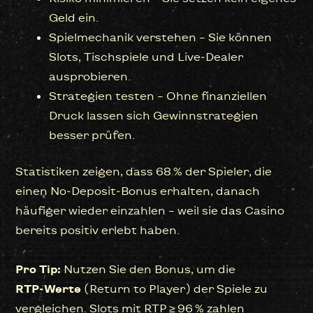
Geld ein.
Spielmechanik verstehen – Sie können
Slots, Tischspiele und Live‑Dealer
ausprobieren.
Strategien testen – Ohne finanziellen
Druck lassen sich Gewinnstrategien
besser prüfen.
Statistiken zeigen, dass 68 % der Spieler, die
einen No‑Deposit‑Bonus erhalten, danach
häufiger wieder einzahlen – weil sie das Casino
bereits positiv erlebt haben.
Pro Tip:
Nutzen Sie den Bonus, um die
RTP‑Werte
(Return to Player) der Spiele zu
vergleichen. Slots mit RTP ≥ 96 % zahlen