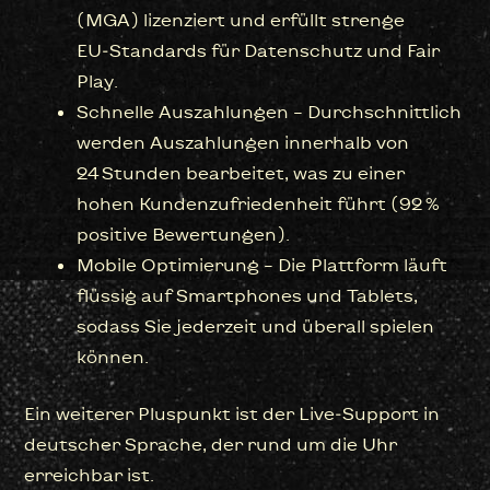
(MGA) lizenziert und erfüllt strenge
EU‑Standards für Datenschutz und Fair
Play.
Schnelle Auszahlungen – Durchschnittlich
werden Auszahlungen innerhalb von
24 Stunden bearbeitet, was zu einer
hohen Kundenzufriedenheit führt (92 %
positive Bewertungen).
Mobile Optimierung – Die Plattform läuft
flüssig auf Smartphones und Tablets,
sodass Sie jederzeit und überall spielen
können.
Ein weiterer Pluspunkt ist der Live‑Support in
deutscher Sprache, der rund um die Uhr
erreichbar ist.