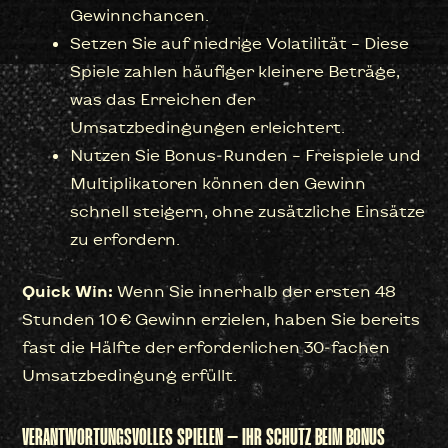
Gewinnchancen.
Setzen Sie auf niedrige Volatilität – Diese
Spiele zahlen häufiger kleinere Beträge,
was das Erreichen der
Umsatzbedingungen erleichtert.
Nutzen Sie Bonus‑Runden – Freispiele und
Multiplikatoren können den Gewinn
schnell steigern, ohne zusätzliche Einsätze
zu erfordern.
Quick Win:
Wenn Sie innerhalb der ersten 48
Stunden 10 € Gewinn erzielen, haben Sie bereits
fast die Hälfte der erforderlichen 30‑fachen
Umsatzbedingung erfüllt.
VERANTWORTUNGSVOLLES SPIELEN – IHR SCHUTZ BEIM BONUS