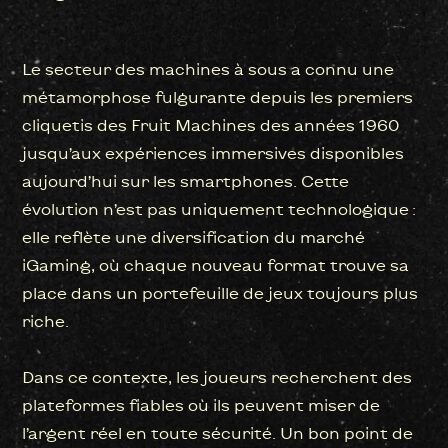
Le secteur des machines à sous a connu une
métamorphose fulgurante depuis les premiers
cliquetis des Fruit Machines des années 1960
jusqu’aux expériences immersives disponibles
aujourd’hui sur les smartphones. Cette
évolution n’est pas uniquement technologique :
elle reflète une diversification du marché
iGaming, où chaque nouveau format trouve sa
place dans un portefeuille de jeux toujours plus
riche.
Dans ce contexte, les joueurs recherchent des
plateformes fiables où ils peuvent miser de
l’argent réel en toute sécurité. Un bon point de