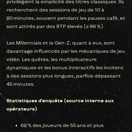
privilégient la simplicité des titres classiques. Ils
recherchent des sessions de jeu de 10 à
20 minutes, souvent pendant les pauses café, et
sont attirés par des RTP élevés (≥ 96 %).
Les Millennials et la Gen‑Z, quant à eux, sont
davantage influencés par les mécaniques de jeu
vidéo. Les quêtes, les multiplicateurs
dynamiques et les bonus interactifs les incitent
à des sessions plus longues, parfois dépassant
45 minutes.
Statistiques d’enquête (source interne aux
opérateurs)
62 % des joueurs de 55 ans et plus