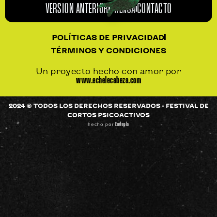
VERSION ANTERIOR
PRENSA
CONTACTO
POLÍTICAS DE PRIVACIDAD
TÉRMINOS Y CONDICIONES
Un proyecto hecho con amor por
www.echelecabeza.com
2024 © TODOS LOS DERECHOS RESERVADOS - FESTIVAL DE
CORTOS PSICOACTIVOS
hecho por
Endupla