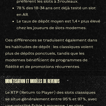
préfèrent les slots à 3 rouleaux.
78 % des 18‑34 ans ont déjà testé un slot
en AR.
Le taux de dépôt moyen est 1,4 × plus élevé
chez les joueurs de slots modernes.
Ces différences se traduisent également dans
les habitudes de dépôt : les classiques voient
plus de dépôts ponctuels, tandis que les
modernes bénéficient de programmes de
fidélité et de promotions récurrentes.
MONÉTISATION ET MODÈLES DE REVENUS
Le RTP (Return to Player) des slots classiques
se situe généralement entre 95 % et 97 %, avec
une volatilité faible à moyenne. Les slots