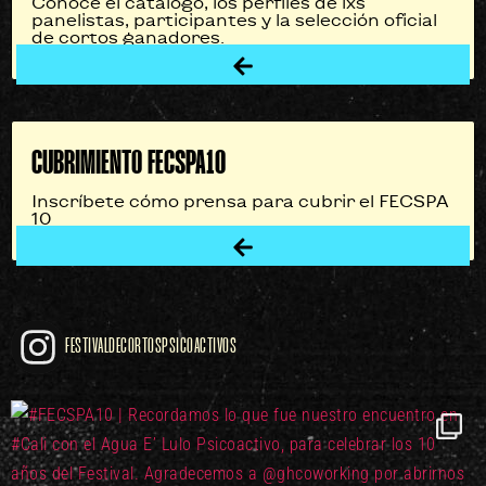
Conoce el catálogo, los perfiles de lxs
panelistas, participantes y la selección oficial
de cortos ganadores.
CUBRIMIENTO FECSPA10
Inscríbete cómo prensa para cubrir el FECSPA
10
FESTIVALDECORTOSPSICOACTIVOS