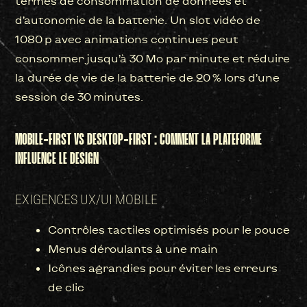
termes de consommation de données et
d’autonomie de la batterie. Un slot vidéo de
1080 p avec animations continues peut
consommer jusqu’à 30 Mo par minute et réduire
la durée de vie de la batterie de 20 % lors d’une
session de 30 minutes.
MOBILE‑FIRST VS DESKTOP‑FIRST : COMMENT LA PLATEFORME
INFLUENCE LE DESIGN
EXIGENCES UX/UI MOBILE
Contrôles tactiles optimisés pour le pouce
Menus déroulants à une main
Icônes agrandies pour éviter les erreurs
de clic