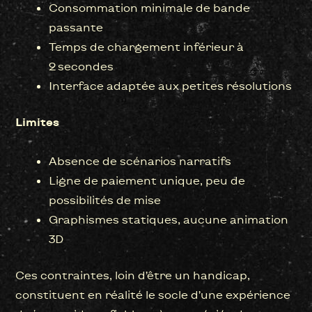
Consommation minimale de bande
passante
Temps de chargement inférieur à
2 secondes
Interface adaptée aux petites résolutions
Limites
Absence de scénarios narratifs
Ligne de paiement unique, peu de
possibilités de mise
Graphismes statiques, aucune animation
3D
Ces contraintes, loin d’être un handicap,
constituent en réalité le socle d’une expérience