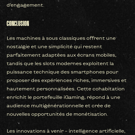
d’engagement.
CONCLUSION
Les machines à sous classiques offrent une
nostalgie et une simplicité qui restent
parfaitement adaptées aux écrans mobiles,
tandis que les slots modernes exploitent la
puissance technique des smartphones pour
proposer des expériences riches, immersives et
hautement personnalisées. Cette cohabitation
enrichit le portefeuille iGaming, répond à une
audience multigénérationnelle et crée de
nouvelles opportunités de monétisation.
Les innovations à venir – intelligence artificielle,