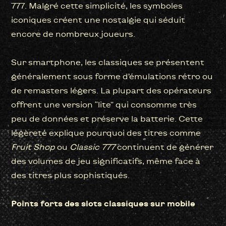
777. Malgré cette simplicité, les symboles
iconiques créent une nostalgie qui séduit
encore de nombreux joueurs.
Sur smartphone, les classiques se présentent
généralement sous forme d’émulations rétro ou
de remasters légers. La plupart des opérateurs
offrent une version “lite” qui consomme très
peu de données et préserve la batterie. Cette
légèreté explique pourquoi des titres comme
Fruit Shop
ou
Classic 777
continuent de générer
des volumes de jeu significatifs, même face à
des titres plus sophistiqués.
Points forts des slots classiques sur mobile