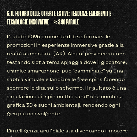
6. IL FUTURO DELLE OFFERTE ESTIVE: TENDENZE EMERGENTI E
TECNOLOGIE INNOVATIVE – ≈ 340 PAROLE
L’estate 2025 promette di trasformare le
promozioni in esperienze immersive grazie alla
realtà aumentata (AR). Alcuni provider stanno
testando slot a tema spiaggia dove il giocatore,
tramite smartphone, può “camminare” su una
sabbia virtuale e lanciare le free spins facendo
scorrere le dita sullo schermo. Il risultato è una
simulazione di “spin on the sand” che combina
grafica 3D e suoni ambientali, rendendo ogni
giro più coinvolgente.
L’intelligenza artificiale sta diventando il motore