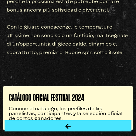
perché la prossima estate potrebbe portare
bonus ancora più sofisticati e divertenti.
Con le giuste conoscenze, le temperature
altissime non sono solo un fastidio, ma il segnale
di un’opportunità di gioco caldo, dinamico e,
soprattutto, premiato. Buone spin sotto il sole!
CATÁLOGO OFICIAL FESTIVAL 2024
Conoce el catálogo, los perfiles de lxs
panelistas, participantes y la selección oficial
de cortos ganadores.