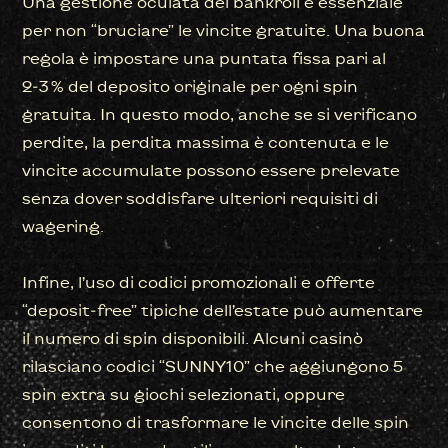
Una gestione oculata del bankroll è essenziale
per non “bruciare” le vincite gratuite. Una buona
regola è impostare una puntata fissa pari al
2‑3 % del deposito originale per ogni spin
gratuita. In questo modo, anche se si verificano
perdite, la perdita massima è contenuta e le
vincite accumulate possono essere prelevate
senza dover soddisfare ulteriori requisiti di
wagering.
Infine, l’uso di codici promozionali e offerte
“deposit‑free” tipiche dell’estate può aumentare
il numero di spin disponibili. Alcuni casinò
rilasciano codici “SUNNY10” che aggiungono 5
spin extra su giochi selezionati, oppure
consentono di trasformare le vincite delle spin