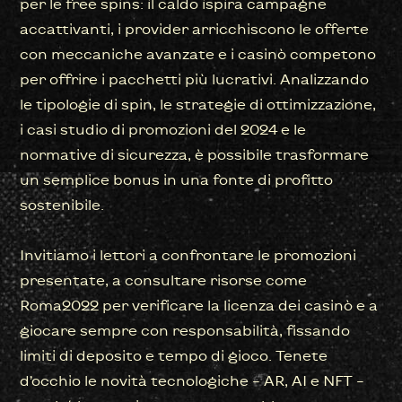
per le free spins: il caldo ispira campagne
accattivanti, i provider arricchiscono le offerte
con meccaniche avanzate e i casinò competono
per offrire i pacchetti più lucrativi. Analizzando
le tipologie di spin, le strategie di ottimizzazione,
i casi studio di promozioni del 2024 e le
normative di sicurezza, è possibile trasformare
un semplice bonus in una fonte di profitto
sostenibile.
Invitiamo i lettori a confrontare le promozioni
presentate, a consultare risorse come
Roma2022 per verificare la licenza dei casinò e a
giocare sempre con responsabilità, fissando
limiti di deposito e tempo di gioco. Tenete
d’occhio le novità tecnologiche – AR, AI e NFT –