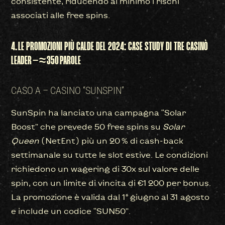
consistente, riducendo al minimo i rischi
associati alle free spins.
4. LE PROMOZIONI PIÙ CALDE DEL 2024: CASE STUDY DI TRE CASINÒ
LEADER – ≈ 350 PAROLE
CASO A – CASINO “SUNSPIN”
SunSpin ha lanciato una campagna “Solar
Boost” che prevede 50 free spins su
Solar
Queen
(NetEnt) più un 20 % di cash‑back
settimanale su tutte le slot estive. Le condizioni
richiedono un wagering di 30x sul valore delle
spin, con un limite di vincita di €1 200 per bonus.
La promozione è valida dal 1° giugno al 31 agosto
e include un codice “SUN50”.