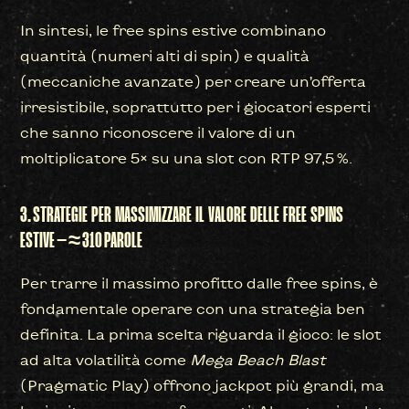
In sintesi, le free spins estive combinano
quantità (numeri alti di spin) e qualità
(meccaniche avanzate) per creare un’offerta
irresistibile, soprattutto per i giocatori esperti
che sanno riconoscere il valore di un
moltiplicatore 5× su una slot con RTP 97,5 %.
3. STRATEGIE PER MASSIMIZZARE IL VALORE DELLE FREE SPINS
ESTIVE – ≈ 310 PAROLE
Per trarre il massimo profitto dalle free spins, è
fondamentale operare con una strategia ben
definita. La prima scelta riguarda il gioco: le slot
ad alta volatilità come
Mega Beach Blast
(Pragmatic Play) offrono jackpot più grandi, ma