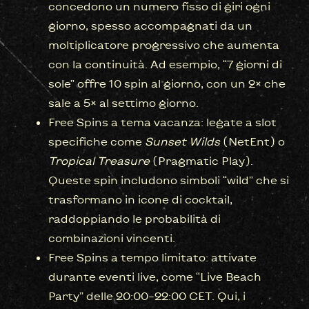
concedono un numero fisso di giri ogni
giorno, spesso accompagnati da un
moltiplicatore progressivo che aumenta
con la continuità. Ad esempio, “7 giorni di
sole” offre 10 spin al giorno, con un 2× che
sale a 5× al settimo giorno.
Free Spins a tema vacanza: legate a slot
specifiche come
Sunset Wilds
(NetEnt) o
Tropical Treasure
(Pragmatic Play).
Queste spin includono simboli “wild” che si
trasformano in icone di cocktail,
raddoppiando le probabilità di
combinazioni vincenti.
Free Spins a tempo limitato: attivate
durante eventi live, come “Live Beach
Party” delle 20:00–22:00 CET. Qui, i