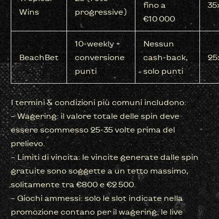
fino a
35
Wins
progressive)
€10 000
10‑weekly +
Nessun
BeachBet
conversione
cash‑back,
25
punti
solo punti
I termini & condizioni più comuni includono:
– Wagering: il valore totale delle spin deve
essere scommesso 25‑35 volte prima del
prelievo.
– Limiti di vincita: le vincite generate dalle spin
gratuite sono soggette a un tetto massimo,
solitamente tra €800 e €2 500.
– Giochi ammessi: solo le slot indicate nella
promozione contano per il wagering; le live