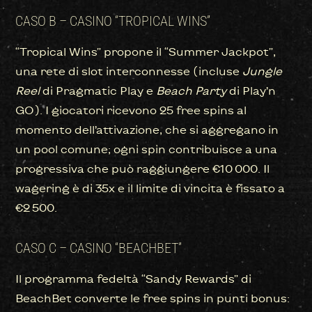
CASO B – CASINO “TROPICAL WINS”
“Tropical Wins” propone il “Summer Jackpot”,
una rete di slot interconnesse (incluse
Jungle
Reel
di Pragmatic Play e
Beach Party
di Play’n
GO). I giocatori ricevono 25 free spins al
momento dell’attivazione, che si aggregano in
un pool comune; ogni spin contribuisce a una
progressiva che può raggiungere €10 000. Il
wagering è di 35x e il limite di vincita è fissato a
€2 500.
CASO C – CASINO “BEACHBET”
Il programma fedeltà “Sandy Rewards” di
BeachBet converte le free spins in punti bonus: