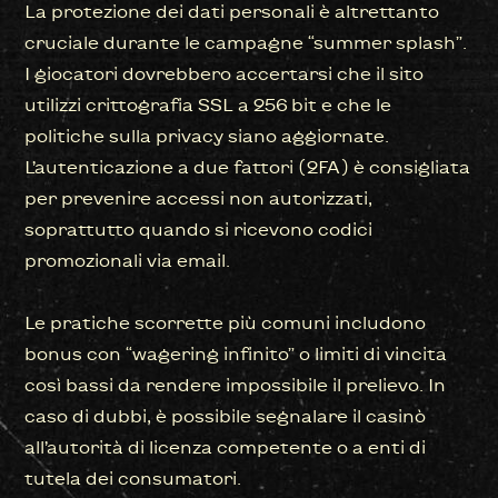
La protezione dei dati personali è altrettanto
cruciale durante le campagne “summer splash”.
I giocatori dovrebbero accertarsi che il sito
utilizzi crittografia SSL a 256 bit e che le
politiche sulla privacy siano aggiornate.
L’autenticazione a due fattori (2FA) è consigliata
per prevenire accessi non autorizzati,
soprattutto quando si ricevono codici
promozionali via email.
Le pratiche scorrette più comuni includono
bonus con “wagering infinito” o limiti di vincita
così bassi da rendere impossibile il prelievo. In
caso di dubbi, è possibile segnalare il casinò
all’autorità di licenza competente o a enti di
tutela dei consumatori.