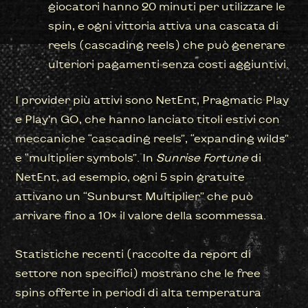
giocatori hanno 20 minuti per utilizzare le
spin, e ogni vittoria attiva una cascata di
reels (cascading reels) che può generare
ulteriori pagamenti senza costi aggiuntivi.
I provider più attivi sono NetEnt, Pragmatic Play
e Play’n GO, che hanno lanciato titoli estivi con
meccaniche “cascading reels”, “expanding wilds”
e “multiplier symbols”. In
Sunrise Fortune
di
NetEnt, ad esempio, ogni 5 spin gratuite
attivano un “Sunburst Multiplier” che può
arrivare fino a 10× il valore della scommessa.
Statistiche recenti (raccolte da report di
settore non specifici) mostrano che le free
spins offerte in periodi di alta temperatura