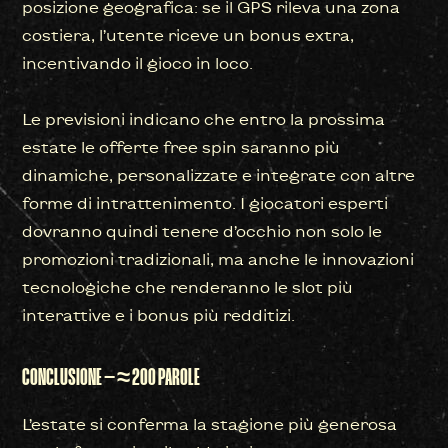
posizione geografica: se il GPS rileva una zona
costiera, l’utente riceve un bonus extra,
incentivando il gioco in loco.
Le previsioni indicano che entro la prossima
estate le offerte free spin saranno più
dinamiche, personalizzate e integrate con altre
forme di intrattenimento. I giocatori esperti
dovranno quindi tenere d’occhio non solo le
promozioni tradizionali, ma anche le innovazioni
tecnologiche che renderanno le slot più
interattive e i bonus più redditizi.
CONCLUSIONE – ≈ 200 PAROLE
L’estate si conferma la stagione più generosa