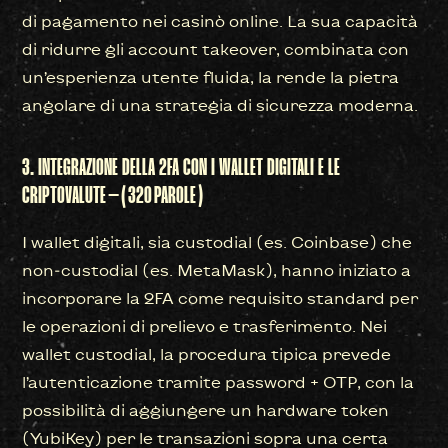
di pagamento nei casinò online. La sua capacità
di ridurre gli account takeover, combinata con
un’esperienza utente fluida, la rende la pietra
angolare di una strategia di sicurezza moderna.
3. INTEGRAZIONE DELLA 2FA CON I WALLET DIGITALI E LE
CRIPTOVALUTE – ( 320 PAROLE )
I wallet digitali, sia custodial (es. Coinbase) che
non‑custodial (es. MetaMask), hanno iniziato a
incorporare la 2FA come requisito standard per
le operazioni di prelievo e trasferimento. Nei
wallet custodial, la procedura tipica prevede
l’autenticazione tramite password + OTP, con la
possibilità di aggiungere un hardware token
(YubiKey) per le transazioni sopra una certa