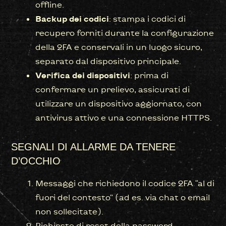
offline.
Backup dei codici
: stampa i codici di
recupero forniti durante la configurazione
della 2FA e conservali in un luogo sicuro,
separato dal dispositivo principale.
Verifica dei dispositivi
: prima di
confermare un prelievo, assicurati di
utilizzare un dispositivo aggiornato, con
antivirus attivo e una connessione HTTPS.
SEGNALI DI ALLARME DA TENERE
D’OCCHIO
Messaggi che richiedono il codice 2FA “al di
fuori del contesto” (ad es. via chat o email
non sollecitate).
Richieste di reset della password