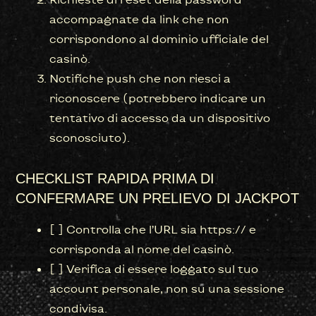
accompagnate da link che non
corrispondono al dominio ufficiale del
casinò.
Notifiche push che non riesci a
riconoscere (potrebbero indicare un
tentativo di accesso da un dispositivo
sconosciuto).
CHECKLIST RAPIDA PRIMA DI
CONFERMARE UN PRELIEVO DI JACKPOT
[ ] Controlla che l’URL sia https:// e
corrisponda al nome del casinò.
[ ] Verifica di essere loggato sul tuo
account personale, non su una sessione
condivisa.