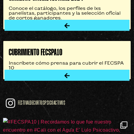
Conoce el catálogo, los perfiles de lxs
panelistas, participantes y la selección oficial
de cortos ganadores.
CUBRIMIENTO FECSPA10
Inscríbete cómo prensa para cubrir el FECSPA
10
FESTIVALDECORTOSPSICOACTIVOS