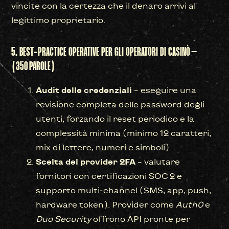
vincite con la certezza che il denaro arrivi al
legittimo proprietario.
5. BEST‑PRACTICE OPERATIVE PER GLI OPERATORI DI CASINÒ –
( 350 PAROLE )
Audit delle credenziali
– eseguire una
revisione completa delle password degli
utenti, forzando il reset periodico e la
complessità minima (minimo 12 caratteri,
mix di lettere, numeri e simboli).
Scelta del provider 2FA
– valutare
fornitori con certificazioni SOC 2 e
supporto multi‑channel (SMS, app, push,
hardware token). Provider come
Auth0
e
Duo Security
offrono API pronte per