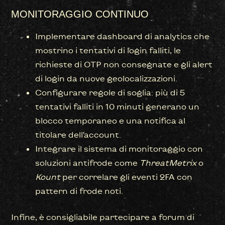
MONITORAGGIO CONTINUO
Implementare dashboard di analytics che
mostrino i tentativi di login falliti, le
richieste di OTP non consegnate e gli alert
di login da nuove geolocalizzazioni.
Configurare regole di soglia: più di 5
tentativi falliti in 10 minuti generano un
blocco temporaneo e una notifica al
titolare dell’account.
Integrare il sistema di monitoraggio con
soluzioni antifrode come
ThreatMetrix
o
Kount
per correlare gli eventi 2FA con
pattern di frode noti.
Infine, è consigliabile partecipare a forum di