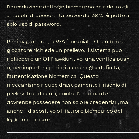
l’introduzione del login biometrico ha ridotto gli
attacchi di account takeover del 38 % rispetto al
solo uso di password.
Per i pagamenti, la 2FA è cruciale. Quando un
giocatore richiede un prelievo, il sistema può
richiedere un OTP aggiuntivo, una verifica push
o, per importi superiori a una soglia definita,
l’autenticazione biometrica. Questo
meccanismo riduce drasticamente il rischio di
prelievi fraudolenti, poiché l’attaccante
dovrebbe possedere non solo le credenziali, ma
anche il dispositivo o il fattore biometrico del
legittimo titolare.