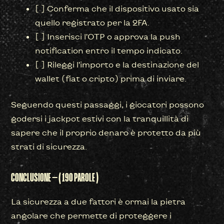
[ ] Conferma che il dispositivo usato sia
quello registrato per la 2FA.
[ ] Inserisci l’OTP o approva la push
notification entro il tempo indicato.
[ ] Rileggi l’importo e la destinazione del
wallet (fiat o cripto) prima di inviare.
Seguendo questi passaggi, i giocatori possono
godersi i jackpot estivi con la tranquillità di
sapere che il proprio denaro è protetto da più
strati di sicurezza.
CONCLUSIONE – ( 190 PAROLE )
La sicurezza a due fattori è ormai la pietra
angolare che permette di proteggere i