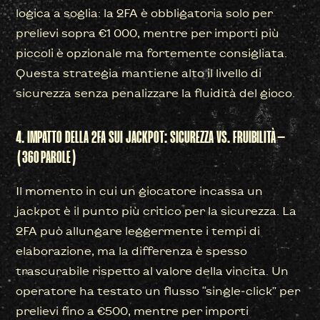
logica a soglia: la 2FA è obbligatoria solo per
prelievi sopra €1 000, mentre per importi più
piccoli è opzionale ma fortemente consigliata.
Questa strategia mantiene alto il livello di
sicurezza senza penalizzare la fluidità del gioco.
4. IMPATTO DELLA 2FA SUI JACKPOT: SICUREZZA VS. FRUIBILITÀ –
( 360 PAROLE )
Il momento in cui un giocatore incassa un
jackpot è il punto più critico per la sicurezza. La
2FA può allungare leggermente i tempi di
elaborazione, ma la differenza è spesso
trascurabile rispetto al valore della vincita. Un
operatore ha testato un flusso “single‑click” per
prelievi fino a €500, mentre per importi