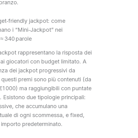
pranzo.
get‑friendly jackpot: come
nano i “Mini‑Jackpot” nei
 ≈ 340 parole
jackpot rappresentano la risposta dei
ai giocatori con budget limitato. A
nza dei jackpot progressivi da
, questi premi sono più contenuti (da
€1 000) ma raggiungibili con puntate
 Esistono due tipologie principali:
ssive, che accumulano una
tuale di ogni scommessa, e fixed,
 importo predeterminato.