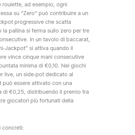
e roulette, ad esempio, ogni
ssa su “Zero” può contribuire a un
ackpot progressive che scatta
la pallina si ferma sullo zero per tre
onsecutive. In un tavolo di baccarat,
i‑Jackpot” si attiva quando il
ore vince cinque mani consecutive
puntata minima di €0,10. Nei giochi
r live, un side‑pot dedicato al
t può essere attivato con una
 di €0,25, distribuendo il premio tra
 tre giocatori più fortunati della
 concreti: