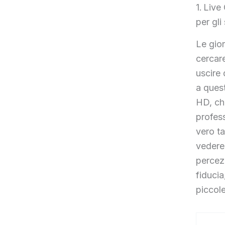
1. Live
per gli
Le gior
cercar
uscire 
a ques
HD, ch
profess
vero ta
vedere 
percez
fiducia
piccol