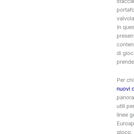
staccar
portafo
valvol
In ques
presen
contenu
di gio
prende 
Per chi
nuovi 
panora
utili p
linee g
Euroap
gioco,