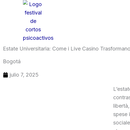
Ir
al
contenido
Estate Universitaria: Come i Live Casino Trasforman
Bogotá
julio 7, 2025
L’estat
contra
libertà
spese i
sociale