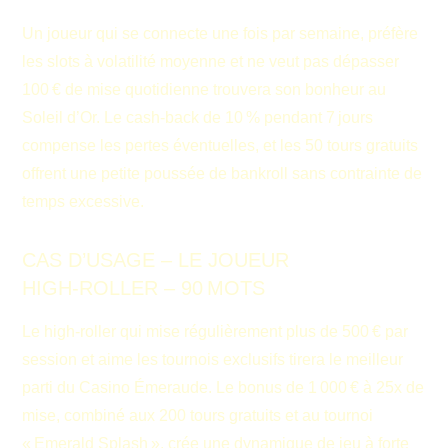
Un joueur qui se connecte une fois par semaine, préfère
les slots à volatilité moyenne et ne veut pas dépasser
100 € de mise quotidienne trouvera son bonheur au
Soleil d’Or. Le cash‑back de 10 % pendant 7 jours
compense les pertes éventuelles, et les 50 tours gratuits
offrent une petite poussée de bankroll sans contrainte de
temps excessive.
CAS D’USAGE – LE JOUEUR
HIGH‑ROLLER – 90 MOTS
Le high‑roller qui mise régulièrement plus de 500 € par
session et aime les tournois exclusifs tirera le meilleur
parti du Casino Émeraude. Le bonus de 1 000 € à 25x de
mise, combiné aux 200 tours gratuits et au tournoi
« Emerald Splash », crée une dynamique de jeu à forte