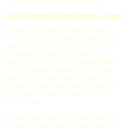
CRITÈRES DE COMPARAISON DES BONUS D’ANNIVERSAIRE – 340 MOTS
Les bonus d’anniversaire se déclinent en plusieurs
formes : cash direct, tours gratuits, cash‑back, paris sans
risque ou même accès à des tournois exclusifs. Chaque
type possède ses propres leviers de valeur et ses
exigences de mise, ce qui rend la comparaison délicate
sans une méthodologie rigoureuse. Nous avons donc
établi une grille de notation basée sur quatre axes
principaux : la valeur monétaire brute, les exigences de
mise (wagering), la durée de validité et le caractère
exclusif de l’offre.
La valeur monétaire représente le montant maximum que
le joueur peut recevoir, exprimé en euros. Elle doit être