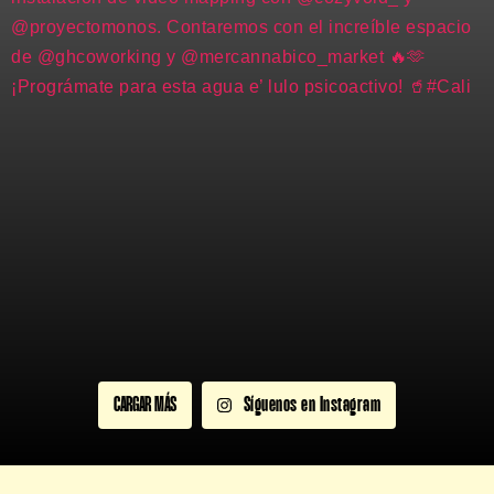
CARGAR MÁS
Síguenos en Instagram