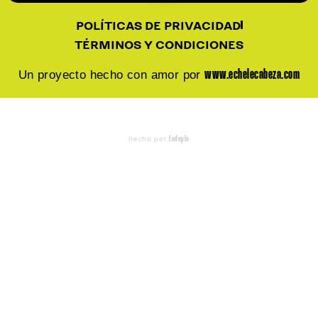
POLÍTICAS DE PRIVACIDAD
TÉRMINOS Y CONDICIONES
Un proyecto hecho con amor por
www.echelecabeza.com
2024 © TODOS LOS DERECHOS RESERVADOS - FESTIVAL DE
CORTOS PSICOACTIVOS
hecho por
Endupla