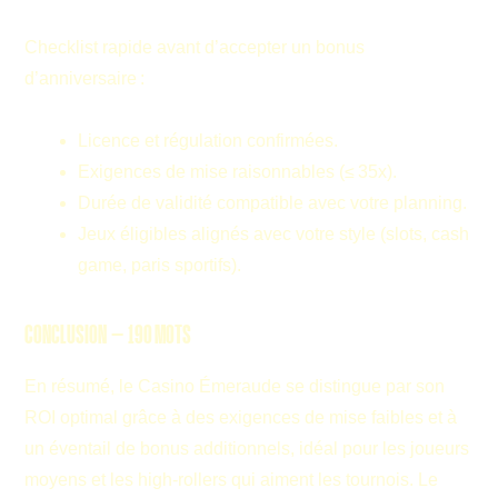
Checklist rapide avant d’accepter un bonus
d’anniversaire :
Licence et régulation confirmées.
Exigences de mise raisonnables (≤ 35x).
Durée de validité compatible avec votre planning.
Jeux éligibles alignés avec votre style (slots, cash
game, paris sportifs).
CONCLUSION – 190 MOTS
En résumé, le Casino Émeraude se distingue par son
ROI optimal grâce à des exigences de mise faibles et à
un éventail de bonus additionnels, idéal pour les joueurs
moyens et les high‑rollers qui aiment les tournois. Le