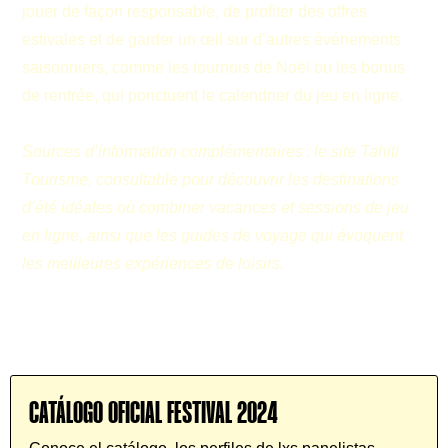
jouer de façon responsable, de profiter des offres
estivales et de garder un œil sur d’autres événements
saisonniers, comme les tournois de Noël ou les bonus
de rentrée, qui ponctuent le calendrier du jeu en ligne.
Sources d’information complémentaires : le site Tahiti
Tourisme, consultable pour découvrir les destinations
d’été idéales où combiner vacances et sessions de jeu
en ligne, ainsi que les guides de voyage qui évoquent
les meilleures expériences de loisirs.
CATÁLOGO OFICIAL FESTIVAL 2024