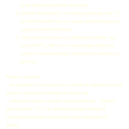
et les dates d’expiration du bonus.
Gestion du bankroll : ne misez jamais plus de 5 %
de votre bankroll sur une seule session lorsqu’un
wagering élevé est requis.
Sélectionner les jeux à contribution élevée : les
slots à RTP ≥ 96 % ou le video‑poker offrent le
meilleur rendement pour satisfaire les exigences
de mise.
Pièges courants :
– Acceptation d’un bonus sans vérifier le plafond de mise
par tour, ce qui peut bloquer le wagering.
– Utilisation de jeux à faible contribution (ex. : certains
jeux de table à 5 % de contribution) qui allongent
inutilement le temps nécessaire pour débloquer le
bonus.