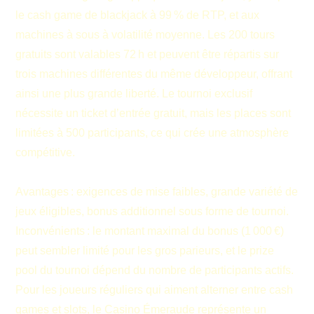
le cash game de blackjack à 99 % de RTP, et aux
machines à sous à volatilité moyenne. Les 200 tours
gratuits sont valables 72 h et peuvent être répartis sur
trois machines différentes du même développeur, offrant
ainsi une plus grande liberté. Le tournoi exclusif
nécessite un ticket d’entrée gratuit, mais les places sont
limitées à 500 participants, ce qui crée une atmosphère
compétitive.
Avantages : exigences de mise faibles, grande variété de
jeux éligibles, bonus additionnel sous forme de tournoi.
Inconvénients : le montant maximal du bonus (1 000 €)
peut sembler limité pour les gros parieurs, et le prize
pool du tournoi dépend du nombre de participants actifs.
Pour les joueurs réguliers qui aiment alterner entre cash
games et slots, le Casino Émeraude représente un