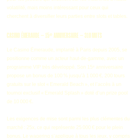
volatilité, mais moins intéressant pour ceux qui
cherchent à diversifier leurs parties entre slots et tables.
CASINO ÉMERAUDE – 15ᵉ ANNIVERSAIRE – 310 MOTS
Le Casino Émeraude, implanté à Paris depuis 2005, se
positionne comme un acteur haut‑de‑gamme, avec un
programme VIP très développé. Son 15ᵉ anniversaire
propose un bonus de 100 % jusqu’à 1 000 €, 200 tours
gratuits sur le slot « Emerald Beach », et l’accès à un
tournoi exclusif « Emerald Splash » doté d’un prize pool
de 10 000 €.
Les exigences de mise sont parmi les plus clémentes du
marché : 25x, ce qui représente 25 000 € pour le plein
bonus. Le wagering s’applique à tous les jeux, y compris