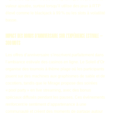
valeur ajoutée, surtout lorsqu’il utilise des jeux à RTP
élevé comme le blackjack à 99 % ou les slots à volatilité
basse.
IMPACT DES BONUS D’ANNIVERSAIRE SUR L’EXPÉRIENCE ESTIVALE –
300 MOTS
Les offres d’anniversaire s’inscrivent parfaitement dans
l’ambiance estivale des casinos en ligne. Le Soleil d’Or
organise des tournois à thème plage où les participants
jouent sur des machines aux graphismes de sable et de
cocotiers, tandis que le Mirage propose des soirées
« pool party » en live streaming, avec des bonus
spéciaux diffusés pendant les pauses. Ces événements
renforcent le sentiment d’appartenance à une
communauté et créent des moments de partage autour