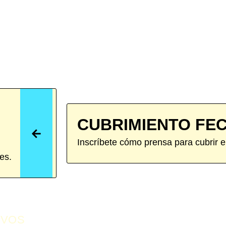
CUBRIMIENTO FE
Inscríbete cómo prensa para cubrir
es.
IVOS