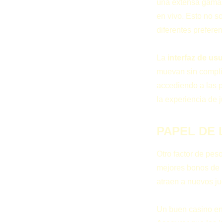
una extensa gama 
en vivo. Esto no s
diferentes prefere
La
interfaz de us
muevan sin compli
accediendo a las 
la experiencia de 
PAPEL DE
Otro factor de pes
mejores bonos de b
atraen a nuevos ju
Un buen casino en 