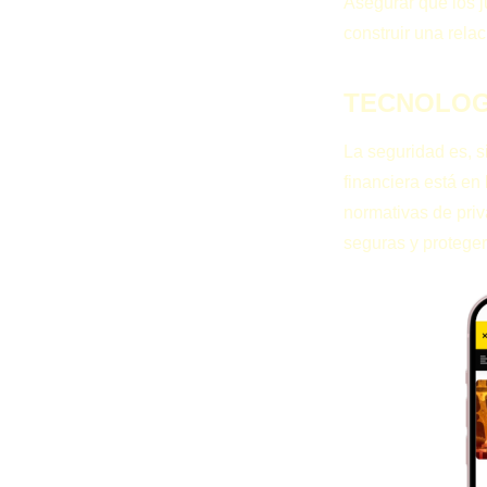
Asegurar que los 
construir una relac
TECNOLOG
La seguridad es, s
financiera está en
normativas de priv
seguras y proteger