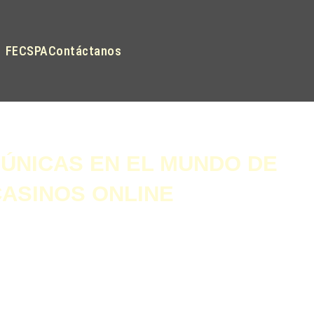
FECSPA
Contáctanos
 ÚNICAS EN EL MUNDO DE
CASINOS ONLINE