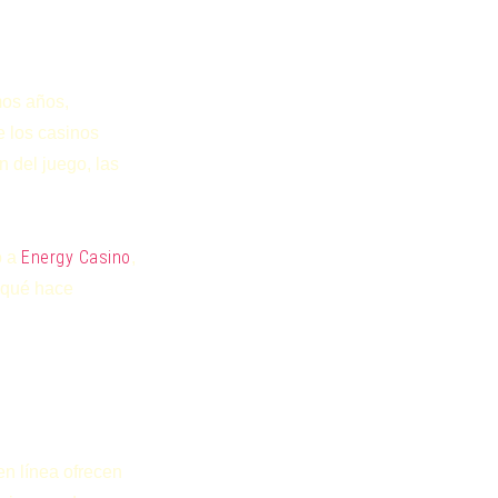
mos años,
e los casinos
n del juego, las
Energy Casino
o a
,
 ¿qué hace
en línea ofrecen