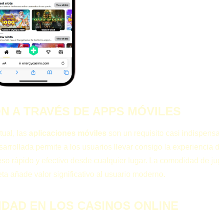
N A TRAVÉS DE APPS MÓVILES
ctual, las
aplicaciones móviles
son un requisito casi indispens
sarrollada permite a los usuarios llevar consigo la experiencia d
so rápido y efectivo desde cualquier lugar. La comodidad de j
ta añade valor significativo al usuario moderno.
DAD EN LOS CASINOS ONLINE