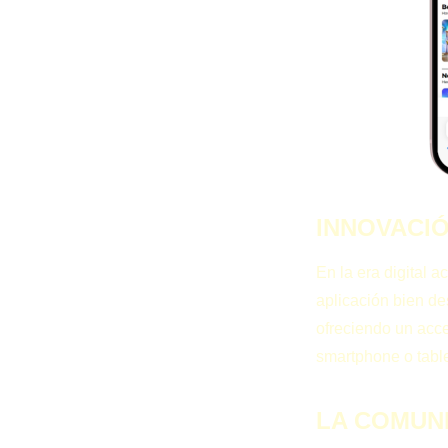
INNOVACIÓ
En la era digital a
aplicación bien de
ofreciendo un acce
smartphone o table
LA COMUNI