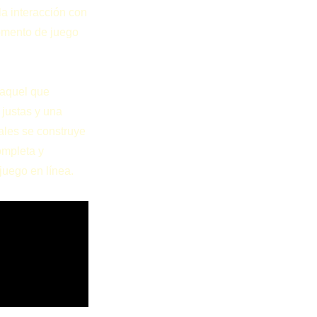
la interacción con
momento de juego
 aquel que
 justas y una
ales se construye
ompleta y
juego en línea.