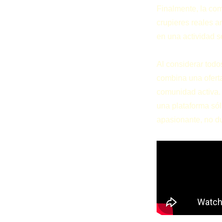
Finalmente, la com
crupieres reales a
en una actividad s
Al considerar todo
combina una oferta
comunidad activa. 
una plataforma sól
apasionante, no d