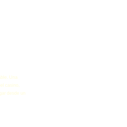
able. Una
el casino,
ugar desde un