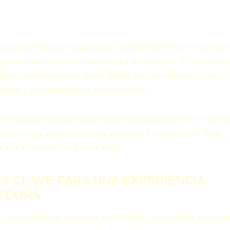
asinos en línea ha evolucionado considerablemente en los últi
ugadores una experiencia más rica y diversificada. El atractivo d
olo en la posibilidad de ganar dinero, sino también en la emoció
egadas y las interacciones en comunidad.
 esencial que transforma la experiencia del usuario es el acces
conocida por su variada oferta de juegos y promociones. Pero,
 a un casino en línea sobre otro?
S CLAVE PARA UNA EXPERIENCIA
EDORA
o, la selección de juegos es fundamental. Los mejores casinos 