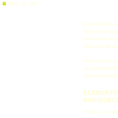
Mayo 19, 2017
El mundo de los c
ofreciendo a los j
online reside no s
estrategias despl
Una característica
una plataforma re
realmente destacar
ELEMENTO
ENRIQUEC
Primero y ante tod