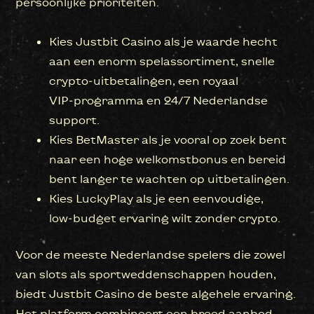
persoonlijke prioriteiten.
Kies Justbit Casino als je waarde hecht
aan een enorm spelassortiment, snelle
crypto‑uitbetalingen, een royaal
VIP‑programma en 24/7 Nederlandse
support.
Kies BetMaster als je vooral op zoek bent
naar een hoge welkomstbonus en bereid
bent langer te wachten op uitbetalingen.
Kies LuckyPlay als je een eenvoudige,
low‑budget ervaring wilt zonder crypto.
Voor de meeste Nederlandse spelers die zowel
van slots als sportweddenschappen houden,
biedt Justbit Casino de beste algehele ervaring.
Het platform combineert een breed aanbod,