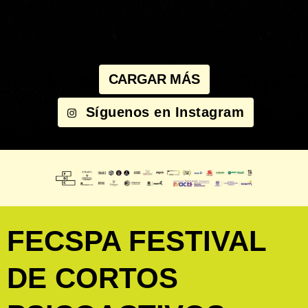
CARGAR MÁS
Síguenos en Instagram
FECSPA FESTIVAL
DE CORTOS