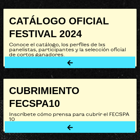
CATÁLOGO OFICIAL
FESTIVAL 2024
Conoce el catálogo, los perfiles de lxs
panelistas, participantes y la selección oficial
de cortos ganadores.
CUBRIMIENTO
FECSPA10
Inscríbete cómo prensa para cubrir el FECSPA
10