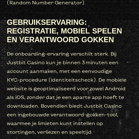
(Random Number Generator).
GEBRUIKSERVARING:
REGISTRATIE, MOBIEL SPELEN
EN VERANTWOORD GOKKEN
De onboarding‑ervaring verschilt sterk. Bij
Justbit Casino kun je binnen 3 minuten een
account aanmaken, met een eenvoudige
KYC‑procedure (identiteitscheck). De mobiele
website is geoptimaliseerd voor zowel Android
als iOS, zonder dat je een aparte app hoeft te
downloaden. Bovendien biedt Justbit Casino
een ingebouwde verantwoord‑gokken‑tool,
waarmee je limieten kunt instellen op
stortingen, verliezen en speeltijd.