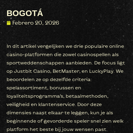
BOGOTÁ
Febrero 20, 2026
In dit artikel vergelijken we drie populaire online
casino‑platformen die zowel casinospellen als
sportweddenschappen aanbieden. De focus ligt
op Justbit Casino, BetMaster, en LuckyPlay. We
beoordelen ze op dezelfde criteria:
spelassortiment, bonussen en
loyaliteitsprogramma’s, betaalmethoden,
veiligheid en klantenservice. Door deze
dimensies naast elkaar te leggen, kun je als
beginnende of gevorderde speler snel zien welk
platform het beste bij jouw wensen past.