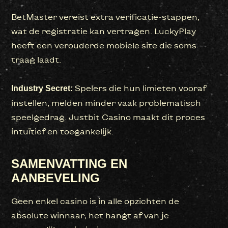
BetMaster vereist extra verificatie‑stappen,
wat de registratie kan vertragen. LuckyPlay
heeft een verouderde mobiele site die soms
traag laadt.
Spelers die hun limieten vooraf
Industry Secret:
instellen, melden minder vaak problematisch
speelgedrag. Justbit Casino maakt dit proces
intuïtief en toegankelijk.
SAMENVATTING EN
AANBEVELING
Geen enkel casino is in alle opzichten de
absolute winnaar; het hangt af van je