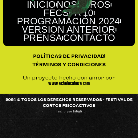
INICIO
NOSOTROS
FECSPA 10
PROGRAMACIÓN 2024
VERSION ANTERIOR
PRENSA
CONTACTO
POLÍTICAS DE PRIVACIDAD
TÉRMINOS Y CONDICIONES
Un proyecto hecho con amor por
www.echelecabeza.com
2024 © TODOS LOS DERECHOS RESERVADOS - FESTIVAL DE
CORTOS PSICOACTIVOS
hecho por
Endupla