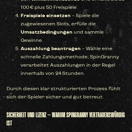
100 € plus 50 Freispiele.
Freispiele einsetzen
– Spiele die
zugewiesenen Slots, erfülle die
Umsatzbedingungen
und sammle
Gewinne.
Auszahlung beantragen
– Wähle eine
schnelle Zahlungsmethode; SpinGranny
verarbeitet Auszahlungen in der Regel
innerhalb von 24 Stunden.
Durch diesen klar strukturierten Prozess fühlt
sich der Spieler sicher und gut betreut.
SICHERHEIT UND LIZENZ – WARUM SPINGRANNY VERTRAUENSWÜRDIG
IST