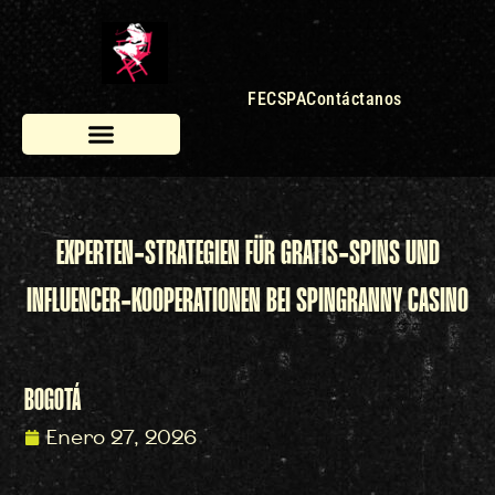
Ir
al
contenido
FECSPA
Contáctanos
CONVOCATORIA 2024
VERSIONES ANTERIORES
EXPERTEN‑STRATEGIEN FÜR GRATIS‑SPINS UND
INFLUENCER‑KOOPERATIONEN BEI SPINGRANNY CASINO
BOGOTÁ
Enero 27, 2026