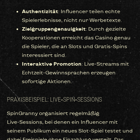
Authentizität
: Influencer teilen echte
Spielerlebnisse, nicht nur Werbetexte.
Zielgruppengenauigkeit
: Durch gezielte
Kooperationen erreicht das Casino genau
die Spieler, die an Slots und Gratis‑Spins
interessiert sind.
Interaktive Promotion
: Live‑Streams mit
Echtzeit‑Gewinnsprachen erzeugen
sofortige Aktionen.
PRAXISBEISPIEL: LIVE‑SPIN‑SESSIONS
SpinGranny organisiert regelmäßig
Live‑Sessions, bei denen ein Influencer mit
seinem Publikum ein neues Slot‑Spiel testet und
dabei Freispiele ohne Einzahlung verteilt. Das