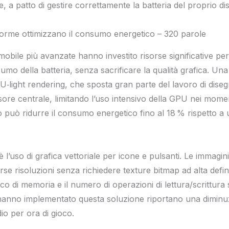
 a patto di gestire correttamente la batteria del proprio dis
aforme ottimizzano il consumo energetico – 320 parole
mobile più avanzate hanno investito risorse significative per
umo della batteria, senza sacrificare la qualità grafica. Una
GPU‑light rendering, che sposta gran parte del lavoro di dise
ore centrale, limitando l’uso intensivo della GPU nei momenti 
può ridurre il consumo energetico fino al 18 % rispetto a
l’uso di grafica vettoriale per icone e pulsanti. Le immagini v
erse risoluzioni senza richiedere texture bitmap ad alta defin
ico di memoria e il numero di operazioni di lettura/scrittura 
hanno implementato questa soluzione riportano una diminu
o per ora di gioco.