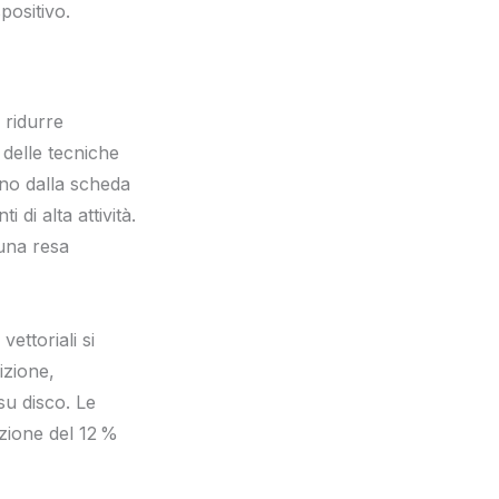
positivo.
 ridurre
 delle tecniche
gno dalla scheda
di alta attività.
 una resa
ettoriali si
izione,
su disco. Le
zione del 12 %