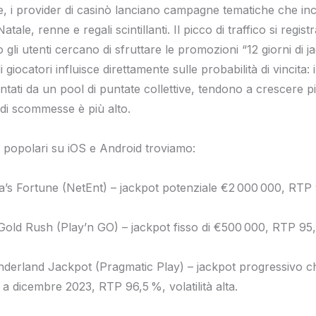
, i provider di casinò lanciano campagne tematiche che in
tale, renne e regali scintillanti. Il picco di traffico si registra
gli utenti cercano di sfruttare le promozioni “12 giorni di j
giocatori influisce direttamente sulle probabilità di vincita: 
entati da un pool di puntate collettive, tendono a crescere 
di scommesse è più alto.
ù popolari su iOS e Android troviamo:
’s Fortune (NetEnt) – jackpot potenziale €2 000 000, RTP 96
Gold Rush (Play’n GO) – jackpot fisso di €500 000, RTP 95,8
derland Jackpot (Pragmatic Play) – jackpot progressivo c
a dicembre 2023, RTP 96,5 %, volatilità alta.