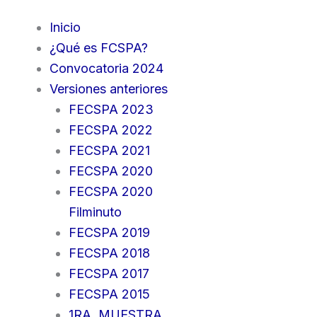
Inicio
¿Qué es FCSPA?
Convocatoria 2024
Versiones anteriores
FECSPA 2023
FECSPA 2022
FECSPA 2021
FECSPA 2020
FECSPA 2020
Filminuto
FECSPA 2019
FECSPA 2018
FECSPA 2017
FECSPA 2015
1RA. MUESTRA