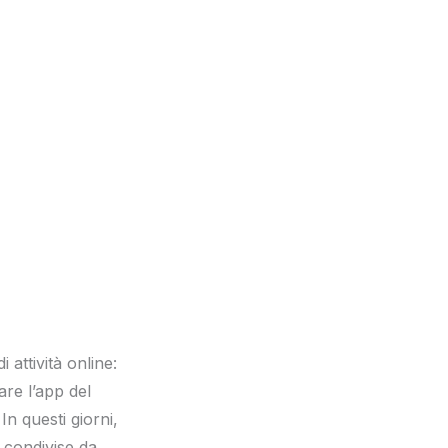
attività online:
are l’app del
n questi giorni,
 condivise da