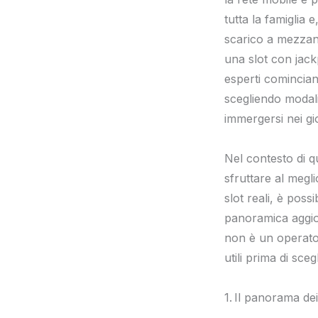
tutta la famiglia 
scarico a mezzano
una slot con jack
esperti comincian
scegliendo modali
immergersi nei gi
Nel contesto di qu
sfruttare al megli
slot reali, è poss
panoramica aggior
non è un operato
utili prima di sce
1. Il panorama de