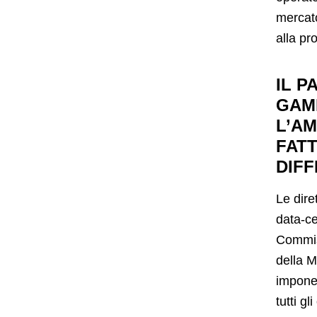
mercato
alla pr
IL 
GAM
L’AM
FATT
DIF
Le dire
data‑ce
Commis
della 
imponen
tutti gl