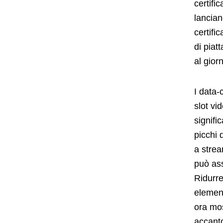
certifi
lancian
certifi
di piat
al gior
I data‑
slot v
signifi
picchi 
a strea
può ass
Ridurr
element
ora mos
accanto