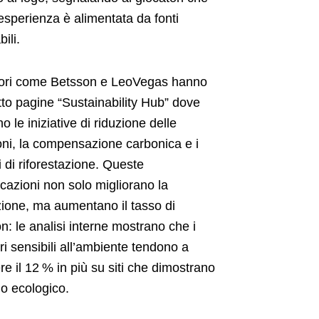
 esperienza è alimentata da fonti
ili.
ori come Betsson e LeoVegas hanno
tto pagine “Sustainability Hub” dove
o le iniziative di riduzione delle
ni, la compensazione carbonica e i
i di riforestazione. Queste
azioni non solo migliorano la
ione, ma aumentano il tasso di
on: le analisi interne mostrano che i
ri sensibili all’ambiente tendono a
e il 12 % in più su siti che dimostrano
o ecologico.