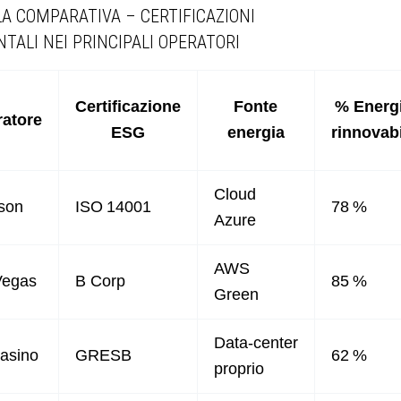
A COMPARATIVA – CERTIFICAZIONI
TALI NEI PRINCIPALI OPERATORI
Certificazione
Fonte
% Energ
atore
ESG
energia
rinnovab
Cloud
son
ISO 14001
78 %
Azure
AWS
Vegas
B Corp
85 %
Green
Data‑center
asino
GRESB
62 %
proprio