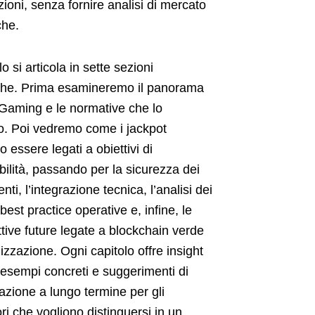
zioni, senza fornire analisi di mercato
che.
lo si articola in sette sezioni
che. Prima esamineremo il panorama
Gaming e le normative che lo
o. Poi vedremo come i jackpot
 essere legati a obiettivi di
bilità, passando per la sicurezza dei
ti, l’integrazione tecnica, l’analisi dei
 best practice operative e, infine, le
tive future legate a blockchain verde
izzazione. Ogni capitolo offre insight
, esempi concreti e suggerimenti di
cazione a lungo termine per gli
ri che vogliono distinguersi in un