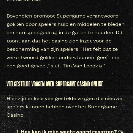
Bovendien promoot Supergame verantwoord
gokken door spelers hulp en middelen te bieden
om hun speelgedrag in de gaten te houden. Dit
toont aan dat het casino zich inzet voor de
bescherming van zijn spelers. “Het feit dat ze
verantwoord gokken ondersteunen, geeft me
een goed gevoel,” sluit Tim Van Loock af.
VEELGESTELDE VRAGEN OVER SUPERGAME CASINO ONLINE
Hier zijn enkele veelgestelde vragen die nieuwe
spelers kunnen hebben over het Supergame
Casino:
Hoe kan ik mijn wachtwoord resetten?
Ga