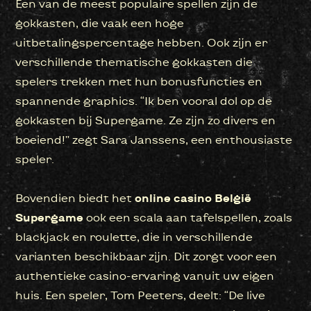
Een van de meest populaire spellen zijn de
gokkasten, die vaak een hoge
uitbetalingspercentage hebben. Ook zijn er
verschillende thematische gokkasten die
spelers trekken met hun bonusfuncties en
spannende graphics. “Ik ben vooral dol op de
gokkasten bij Supergame. Ze zijn zo divers en
boeiend!” zegt Sara Janssens, een enthousiaste
speler.
Bovendien biedt het
online casino België
Supergame
ook een scala aan tafelspellen, zoals
blackjack en roulette, die in verschillende
varianten beschikbaar zijn. Dit zorgt voor een
authentieke casino-ervaring vanuit uw eigen
huis. Een speler, Tom Peeters, deelt: “De live