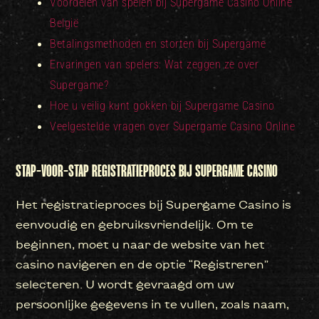
Voordelen van spelen bij Supergame Casino Online
België
Betalingsmethoden en storten bij Supergame
Ervaringen van spelers: Wat zeggen ze over
Supergame?
Hoe u veilig kunt gokken bij Supergame Casino
Veelgestelde vragen over Supergame Casino Online
STAP-VOOR-STAP REGISTRATIEPROCES BIJ SUPERGAME CASINO
Het registratieproces bij Supergame Casino is
eenvoudig en gebruiksvriendelijk. Om te
beginnen, moet u naar de website van het
casino navigeren en de optie “Registreren”
selecteren. U wordt gevraagd om uw
persoonlijke gegevens in te vullen, zoals naam,