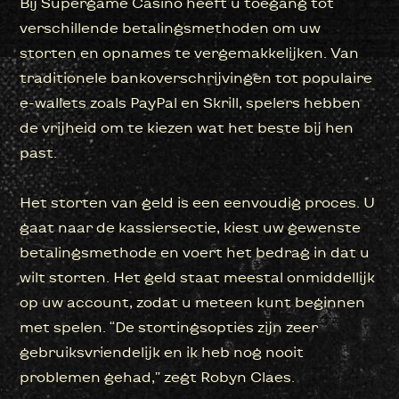
Bij Supergame Casino heeft u toegang tot
verschillende betalingsmethoden om uw
storten en opnames te vergemakkelijken. Van
traditionele bankoverschrijvingen tot populaire
e-wallets zoals PayPal en Skrill, spelers hebben
de vrijheid om te kiezen wat het beste bij hen
past.
Het storten van geld is een eenvoudig proces. U
gaat naar de kassiersectie, kiest uw gewenste
betalingsmethode en voert het bedrag in dat u
wilt storten. Het geld staat meestal onmiddellijk
op uw account, zodat u meteen kunt beginnen
met spelen. “De stortingsopties zijn zeer
gebruiksvriendelijk en ik heb nog nooit
problemen gehad,” zegt Robyn Claes.