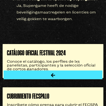
Ja, Supergame heeft de nodige
beveiligingsmaatregelen en licenties om
veilig gokken te waarborgen.
CATÁLOGO OFICIAL FESTIVAL 2024
Conoce el catálogo, los perfiles de lxs
panelistas, participantes y la selección oficial
de cortos ganadores.
CUBRIMIENTO FECSPA10
Inscríbete cómo prensa para cubrir el FECSPA