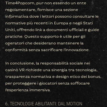
Time4Popcorn, pur non essendo un ente
regolamentare, fornisce una sezione
informativa dove i lettori possono consultare le
normative più recenti in Europa e negli Stati
Uniti, offrendo link a documenti ufficiali e guide
pratiche. Questo supporto è utile per gli
operatori che desiderano mantenere la
conformità senza sacrificare l’innovazione.
In conclusione, la responsabilità sociale nei
casinò VR richiede una sinergia tra tecnologia,
trasparenza normativa e design etico dei bonus,
per proteggere i giocatori senza soffocare
l’esperienza immersiva.
6. TECNOLOGIE ABILITANTI: DAL MOTION