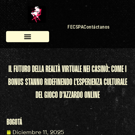
Ir
al
contenido
FECSPA
Contáctanos
CONVOCATORIA 2024
VERSIONES ANTERIORES
IL FUTURO DELLA REALTÀ VIRTUALE NEI CASINÒ: COME I
BONUS STANNO RIDEFINENDO L’ESPERIENZA CULTURALE
DEL GIOCO D’AZZARDO ONLINE
BOGOTÁ
Diciembre 11, 2025