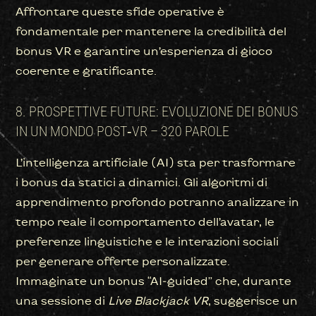
Affrontare queste sfide operative è
fondamentale per mantenere la credibilità del
bonus VR e garantire un’esperienza di gioco
coerente e gratificante.
8. PROSPETTIVE FUTURE: EVOLUZIONE DEI BONUS
IN UN MONDO POST‑VR – 320 PAROLE
L’intelligenza artificiale (AI) sta per trasformare
i bonus da statici a dinamici. Gli algoritmi di
apprendimento profondo potranno analizzare in
tempo reale il comportamento dell’avatar, le
preferenze linguistiche e le interazioni sociali
per generare offerte personalizzate.
Immaginate un bonus “AI‑guided” che, durante
una sessione di
Live Blackjack VR
, suggerisce un