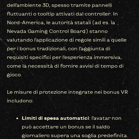
dell’ambiente 3D, spesso tramite pannelli
fluttuanti o tooltip attivati dal controller. In
Nord‑America, le autorità statali (ad es. la
Nevada Gaming Control Board) stanno
valutando l’applicazione di regole simili a quelle
per i bonus tradizionali, con l’aggiunta di
requisiti specifici per l’esperienza immersiva,
come la necessità di fornire avvisi di tempo di
gioco.
Le misure di protezione integrate nei bonus VR
includono:
Limiti di spesa automatici
: l’avatar non
può accettare un bonus se il saldo
giornaliero supera una soglia predefinita.