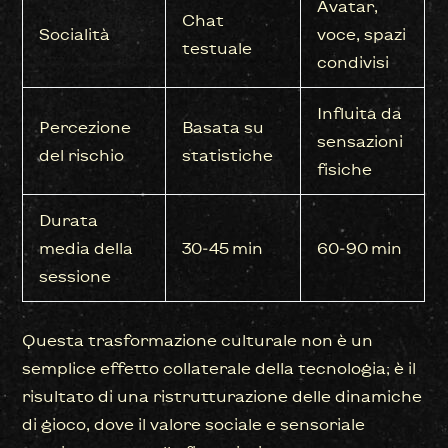
Avatar,
Chat
Socialità
voce, spazi
testuale
condivisi
Influita da
Percezione
Basata su
sensazioni
del rischio
statistiche
fisiche
Durata
media della
30‑45 min
60‑90 min
sessione
Questa trasformazione culturale non è un
semplice effetto collaterale della tecnologia; è il
risultato di una ristrutturazione delle dinamiche
di gioco, dove il valore sociale e sensoriale