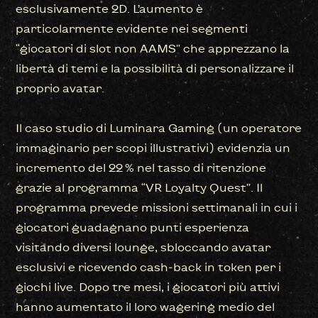
esclusivamente 2D. L’aumento è
particolarmente evidente nei segmenti
“giocatori di slot non AAMS” che apprezzano la
libertà di temi e la possibilità di personalizzare il
proprio avatar.
Il caso studio di Luminara Gaming (un operatore
immaginario per scopi illustrativi) evidenzia un
incremento del 22 % nel tasso di ritenzione
grazie al programma “VR Loyalty Quest”. Il
programma prevede missioni settimanali in cui i
giocatori guadagnano punti esperienza
visitando diversi lounge, sbloccando avatar
esclusivi e ricevendo cash‑back in token per i
giochi live. Dopo tre mesi, i giocatori più attivi
hanno aumentato il loro wagering medio del