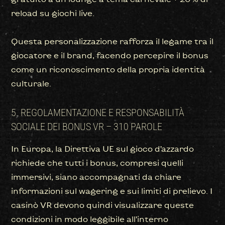
reload su giochi live.
Questa personalizzazione rafforza il legame tra il
giocatore e il brand, facendo percepire il bonus
come un riconoscimento della propria identità
culturale.
5. REGOLAMENTAZIONE E RESPONSABILITÀ
SOCIALE DEI BONUS VR – 310 PAROLE
In Europa, la Direttiva UE sul gioco d’azzardo
richiede che tutti i bonus, compresi quelli
immersivi, siano accompagnati da chiare
informazioni sul wagering e sui limiti di prelievo. I
casinò VR devono quindi visualizzare queste
condizioni in modo leggibile all’interno