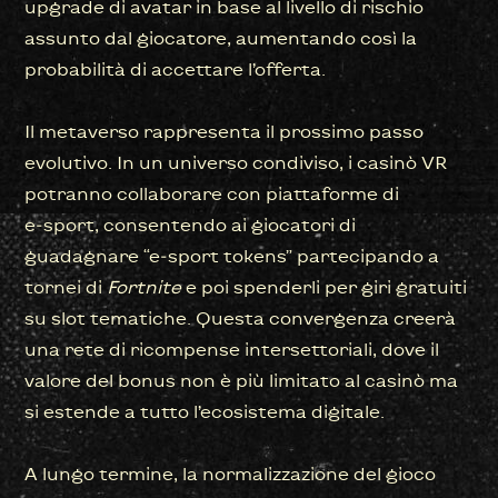
upgrade di avatar in base al livello di rischio
assunto dal giocatore, aumentando così la
probabilità di accettare l’offerta.
Il metaverso rappresenta il prossimo passo
evolutivo. In un universo condiviso, i casinò VR
potranno collaborare con piattaforme di
e‑sport, consentendo ai giocatori di
guadagnare “e‑sport tokens” partecipando a
tornei di
Fortnite
e poi spenderli per giri gratuiti
su slot tematiche. Questa convergenza creerà
una rete di ricompense intersettoriali, dove il
valore del bonus non è più limitato al casinò ma
si estende a tutto l’ecosistema digitale.
A lungo termine, la normalizzazione del gioco