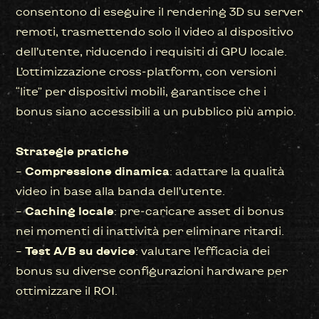
consentono di eseguire il rendering 3D su server
remoti, trasmettendo solo il video al dispositivo
dell’utente, riducendo i requisiti di GPU locale.
L’ottimizzazione cross‑platform, con versioni
“lite” per dispositivi mobili, garantisce che i
bonus siano accessibili a un pubblico più ampio.
Strategie pratiche
–
Compressione dinamica
: adattare la qualità
video in base alla banda dell’utente.
–
Caching locale
: pre‑caricare asset di bonus
nei momenti di inattività per eliminare ritardi.
–
Test A/B su device
: valutare l’efficacia dei
bonus su diverse configurazioni hardware per
ottimizzare il ROI.