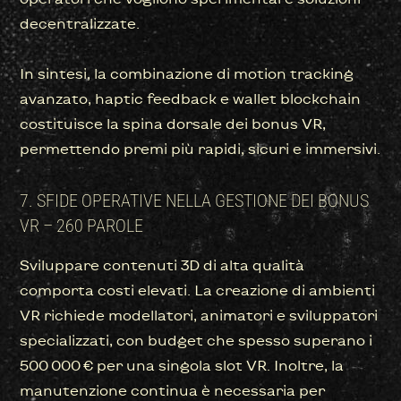
decentralizzate.
In sintesi, la combinazione di motion tracking
avanzato, haptic feedback e wallet blockchain
costituisce la spina dorsale dei bonus VR,
permettendo premi più rapidi, sicuri e immersivi.
7. SFIDE OPERATIVE NELLA GESTIONE DEI BONUS
VR – 260 PAROLE
Sviluppare contenuti 3D di alta qualità
comporta costi elevati. La creazione di ambienti
VR richiede modellatori, animatori e sviluppatori
specializzati, con budget che spesso superano i
500 000 € per una singola slot VR. Inoltre, la
manutenzione continua è necessaria per