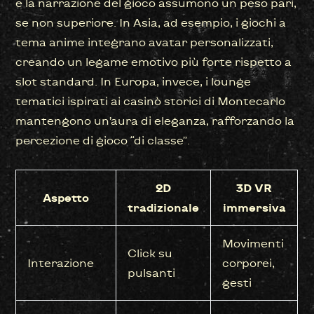
e la narrazione del gioco assumono un peso pari,
se non superiore. In Asia, ad esempio, i giochi a
tema anime integrano avatar personalizzati,
creando un legame emotivo più forte rispetto a
slot standard. In Europa, invece, i lounge
tematici ispirati ai casinò storici di Montecarlo
mantengono un’aura di eleganza, rafforzando la
percezione di gioco “di classe”.
2D
3D VR
Aspetto
tradizionale
immersiva
Movimenti
Click su
Interazione
corporei,
pulsanti
gesti