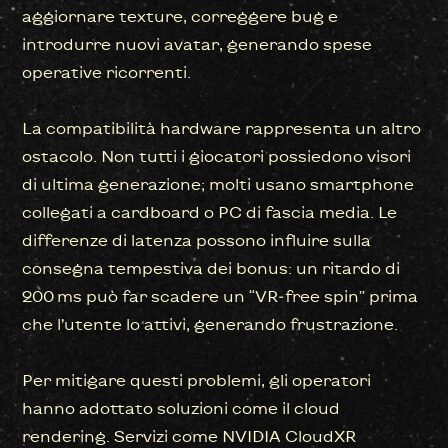
aggiornare texture, correggere bug e
introdurre nuovi avatar, generando spese
operative ricorrenti.
La compatibilità hardware rappresenta un altro
ostacolo. Non tutti i giocatori possiedono visori
di ultima generazione; molti usano smartphone
collegati a cardboard o PC di fascia media. Le
differenze di latenza possono influire sulla
consegna tempestiva dei bonus: un ritardo di
200 ms può far scadere un “VR‑free spin” prima
che l’utente lo attivi, generando frustrazione.
Per mitigare questi problemi, gli operatori
hanno adottato soluzioni come il cloud
rendering. Servizi come NVIDIA CloudXR