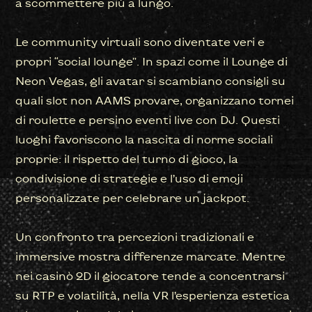
a scommettere più a lungo.
Le community virtuali sono diventate veri e
propri “social lounge”. In spazi come il Lounge di
Neon Vegas, gli avatar si scambiano consigli su
quali slot non AAMS provare, organizzano tornei
di roulette e persino eventi live con DJ. Questi
luoghi favoriscono la nascita di norme sociali
proprie: il rispetto del turno di gioco, la
condivisione di strategie e l’uso di emoji
personalizzate per celebrare un jackpot.
Un confronto tra percezioni tradizionali e
immersive mostra differenze marcate. Mentre
nei casinò 2D il giocatore tende a concentrarsi
su RTP e volatilità, nella VR l’esperienza estetica