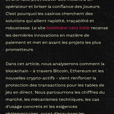
opérateur et briser la confiance des joueurs.
C’est pourquoi les casinos cherchent des
solutions qui allient rapidité, traçabilité et
robustesse. Le site
recense
bookmaker sans limite
les dernières innovations en matière de
paiement et met en avant les projets les plus
prometteurs.
Dans cet article, nous analyserons comment la
blockchain – à travers Bitcoin, Ethereum et les
nouvelles crypto‑actifs – vient renforcer la
protection des transactions pour les tables de
jeu en direct. Nous parcourrons les chiffres du
marché, les mécanismes techniques, les cas
d’usage concrets et les exigences
règlementaires, avant d’esquisser les