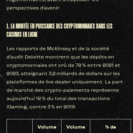
perspectives d’avenir.
1. LA MONTÉE EN PUISSANCE DES CRYPTOMONNAIES DANS LES
CASINOS EN LIGNE
Les rapports de McKinsey et de la société
d’audit Deloitte montrent que les dépôts en
cryptomonnaies ont crû de 78 % entre 2021 et
2023, atteignant 3,2 milliards de dollars sur les
plateformes de live dealer uniquement. La part
de marché des crypto‑paiements représente
aujourd’hui 12 % du total des transactions
iGaming, contre 3 % en 2019.
Volume
Volume
% de