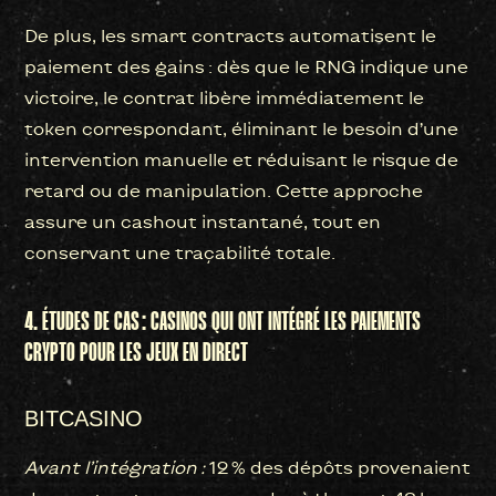
De plus, les smart contracts automatisent le
paiement des gains : dès que le RNG indique une
victoire, le contrat libère immédiatement le
token correspondant, éliminant le besoin d’une
intervention manuelle et réduisant le risque de
retard ou de manipulation. Cette approche
assure un cashout instantané, tout en
conservant une traçabilité totale.
4. ÉTUDES DE CAS : CASINOS QUI ONT INTÉGRÉ LES PAIEMENTS
CRYPTO POUR LES JEUX EN DIRECT
BITCASINO
Avant l’intégration :
12 % des dépôts provenaient