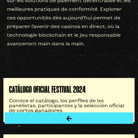
sur les solutions de paiement décentralisé et les
meilleures pratiques de conformité. Explorer
ces opportunités dès aujourd’hui permet de
préparer l’avenir des casinos en direct, où la
technologie blockchain et le jeu responsable
avanceront main dans la main.
CATÁLOGO OFICIAL FESTIVAL 2024
Conoce el catálogo, los perfiles de lxs
panelistas, participantes y la selección oficial
de cortos ganadores.