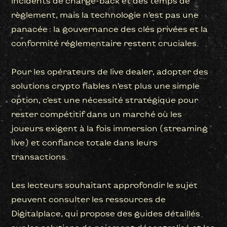
incidents de charge‑back et des temps de
règlement, mais la technologie n’est pas une
panacée : la gouvernance des clés privées et la
conformité réglementaire restent cruciales.
Pour les opérateurs de live dealer, adopter des
solutions crypto fiables n’est plus une simple
option, c’est une nécessité stratégique pour
rester compétitif dans un marché où les
joueurs exigent à la fois immersion (streaming
live) et confiance totale dans leurs
transactions.
Les lecteurs souhaitant approfondir le sujet
peuvent consulter les ressources de
Digitalplace, qui propose des guides détaillés