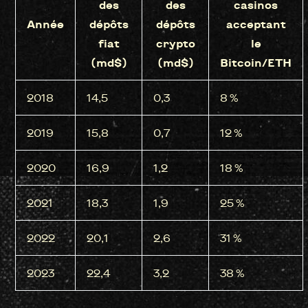
des
des
casinos
Année
dépôts
dépôts
acceptant
fiat
crypto
le
(md$)
(md$)
Bitcoin/ETH
2018
14,5
0,3
8 %
2019
15,8
0,7
12 %
2020
16,9
1,2
18 %
2021
18,3
1,9
25 %
2022
20,1
2,6
31 %
2023
22,4
3,2
38 %