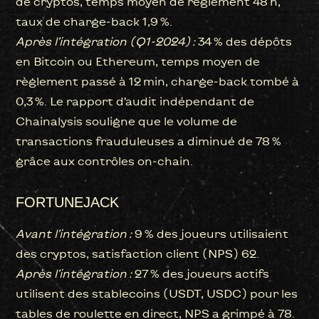
de cryptos, temps moyen de règlement 48 h,
taux de charge‑back 1,9 %.
Après l’intégration (Q1‑2024) :
34 % des dépôts
en Bitcoin ou Ethereum, temps moyen de
règlement passé à 12 min, charge‑back tombé à
0,3 %. Le rapport d’audit indépendant de
Chainalysis souligne que le volume de
transactions frauduleuses a diminué de 78 %
grâce aux contrôles on‑chain.
FORTUNEJACK
Avant l’intégration :
9 % des joueurs utilisaient
des cryptos, satisfaction client (NPS) 62.
Après l’intégration :
27 % des joueurs actifs
utilisent des stablecoins (USDT, USDC) pour les
tables de roulette en direct, NPS a grimpé à 78.