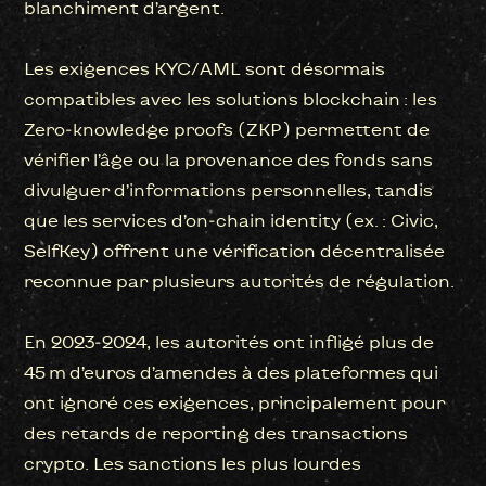
blanchiment d’argent.
Les exigences KYC/AML sont désormais
compatibles avec les solutions blockchain : les
Zero‑knowledge proofs (ZKP) permettent de
vérifier l’âge ou la provenance des fonds sans
divulguer d’informations personnelles, tandis
que les services d’on‑chain identity (ex. : Civic,
SelfKey) offrent une vérification décentralisée
reconnue par plusieurs autorités de régulation.
En 2023‑2024, les autorités ont infligé plus de
45 m d’euros d’amendes à des plateformes qui
ont ignoré ces exigences, principalement pour
des retards de reporting des transactions
crypto. Les sanctions les plus lourdes