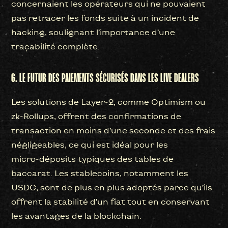
concernaient les opérateurs qui ne pouvaient
pas retracer les fonds suite à un incident de
hacking, soulignant l’importance d’une
traçabilité complète.
6. LE FUTUR DES PAIEMENTS SÉCURISÉS DANS LES LIVE DEALERS
Les solutions de Layer‑2, comme Optimism ou
zk‑Rollups, offrent des confirmations de
transaction en moins d’une seconde et des frais
négligeables, ce qui est idéal pour les
micro‑déposits typiques des tables de
baccarat. Les stablecoins, notamment les
USDC, sont de plus en plus adoptés parce qu’ils
offrent la stabilité d’un fiat tout en conservant
les avantages de la blockchain.