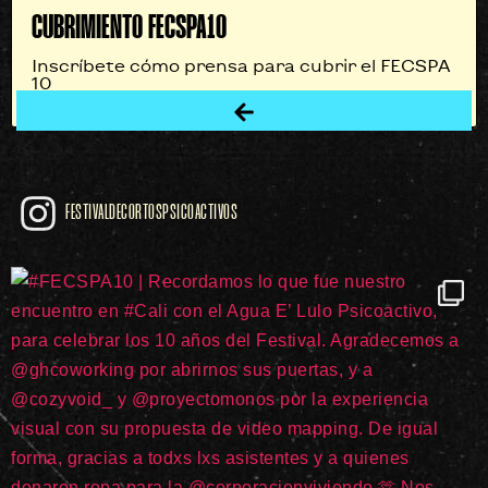
CUBRIMIENTO FECSPA10
Inscríbete cómo prensa para cubrir el FECSPA
10
FESTIVALDECORTOSPSICOACTIVOS