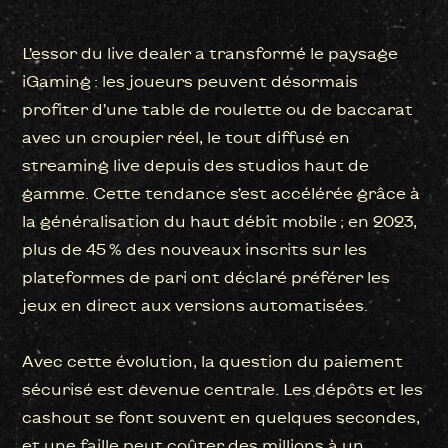
L’essor du live dealer a transformé le paysage
iGaming : les joueurs peuvent désormais
profiter d’une table de roulette ou de baccarat
avec un croupier réel, le tout diffusé en
streaming live depuis des studios haut de
gamme. Cette tendance s’est accélérée grâce à
la généralisation du haut débit mobile ; en 2023,
plus de 45 % des nouveaux inscrits sur les
plateformes de pari ont déclaré préférer les
jeux en direct aux versions automatisées.
Avec cette évolution, la question du paiement
sécurisé est devenue centrale. Les dépôts et les
cashout se font souvent en quelques secondes,
et une faille peut coûter des millions à un