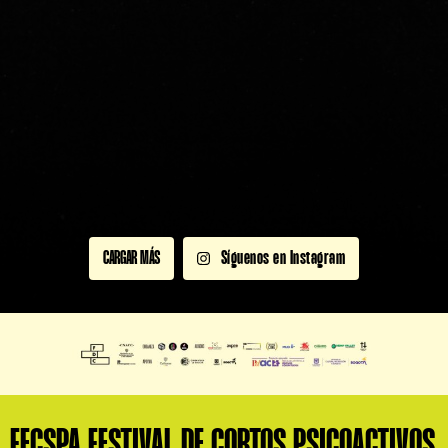
CARGAR MÁS
Síguenos en Instagram
FECSPA FESTIVAL DE CORTOS PSICOACTIVOS