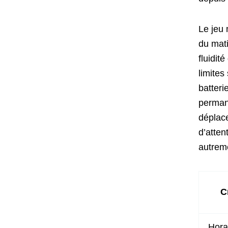
Le jeu
du mat
fluidit
limites
batteri
permane
déplace
d’atten
autreme
C
Hora