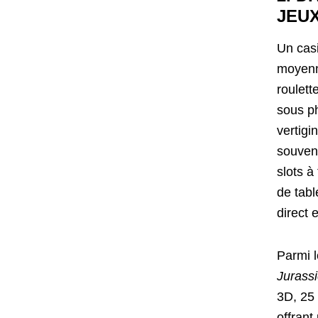
JEUX
Un cas
moyenne
roulett
sous ph
vertigi
souvent
slots 
de tabl
direct 
Parmi l
Jurass
3D, 25 
offrant