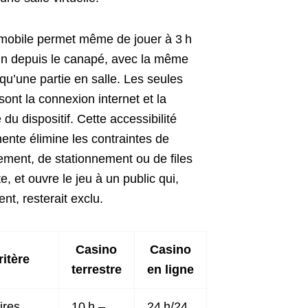
 mobile permet même de jouer à 3 h
in depuis le canapé, avec la même
é qu’une partie en salle. Les seules
 sont la connexion internet et la
e du dispositif. Cette accessibilité
nte élimine les contraintes de
ment, de stationnement ou de files
te, et ouvre le jeu à un public qui,
nt, resterait exclu.
Casino
Casino
ritère
terrestre
en ligne
ires
10 h –
24 h/24,