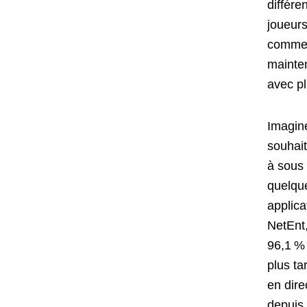
différe
joueurs
comme l
mainten
avec pl
Imagin
souhait
à sous
quelque
applica
NetEnt,
96,1 % 
plus ta
en dire
depuis 