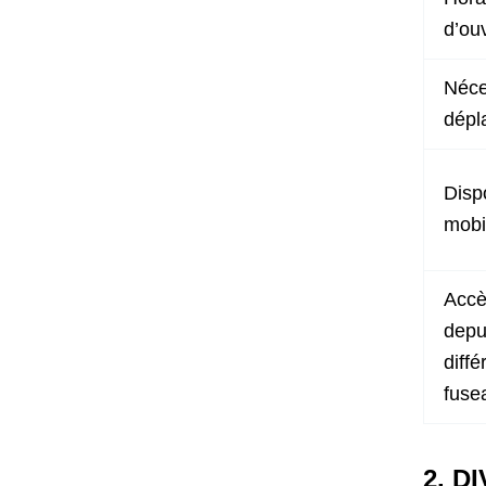
d’ou
Néce
dépl
Dispo
mobi
Acc
depu
diffé
fuse
2. D