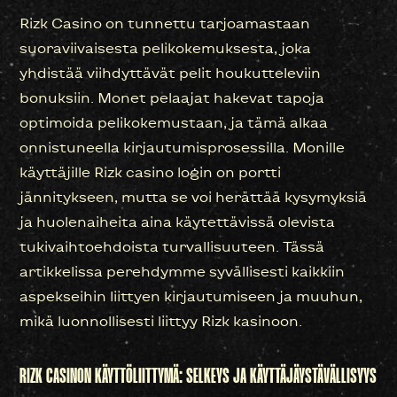
Rizk Casino on tunnettu tarjoamastaan
suoraviivaisesta pelikokemuksesta, joka
yhdistää viihdyttävät pelit houkutteleviin
bonuksiin. Monet pelaajat hakevat tapoja
optimoida pelikokemustaan, ja tämä alkaa
onnistuneella kirjautumisprosessilla. Monille
käyttäjille Rizk casino login on portti
jännitykseen, mutta se voi herättää kysymyksiä
ja huolenaiheita aina käytettävissä olevista
tukivaihtoehdoista turvallisuuteen. Tässä
artikkelissa perehdymme syvällisesti kaikkiin
aspekseihin liittyen kirjautumiseen ja muuhun,
mikä luonnollisesti liittyy Rizk kasinoon.
RIZK CASINON KÄYTTÖLIITTYMÄ: SELKEYS JA KÄYTTÄJÄYSTÄVÄLLISYYS