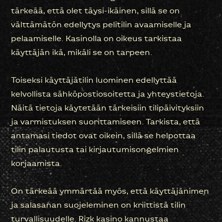
tärkeää, että olet täysi-ikäinen, sillä se on
välttämätön edellytys pelitilin avaamiselle ja
pelaamiselle. Kasinolla on oikeus tarkistaa
käyttäjän ikä, mikäli se on tarpeen.
Toiseksi käyttäjätilin luominen edellyttää
kelvollista sähköpostiosoitetta ja yhteystietoja.
Näitä tietoja käytetään tärkeisiin tilipäivityksiin
ja varmistuksen suorittamiseen. Tarkista, että
antamasi tiedot ovat oikein, sillä se helpottaa
tilin palautusta tai kirjautumisongelmien
korjaamista.
On tärkeää ymmärtää myös, että käyttäjänimen
ja salasanan suojeleminen on kriittistä tilin
turvallisuudelle. Rizk kasino kannustaa