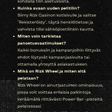
kohdalla tilin asetuksista.
Kuinka avaan uuden pelitilin?
Siirry Rizk Casinon kotisivulle ja valitse
“Rekisteröidy”, täytä henkilötietosi ja
vahvista tilisi sähköpostilinkin kautta.
Miten voin tarkistaa
panostusvaatimukset?
Kaikki bonuksiin ja kampanjoihin liittyvät
ehdot löytyvät kampanjasivulta tai
ottamalla yhteyttä asiakastukeen.
Mikä on Rizk Wheel ja miten sitä
pelataan?
Rizk Wheel on ainutlaatuinen ominaisuus,
jossa voit voittaa erilaisia palkintoja
keräämällä riittävästi Power Bar -pisteitä
pelatessasi.