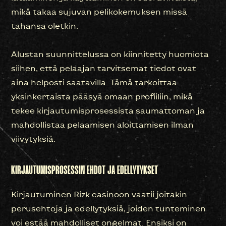
mikä takaa sujuvan pelikokemuksen missä
tahansa oletkin.
Alustan suunnittelussa on kiinnitetty huomiota
siihen, että pelaajan tarvitsemat tiedot ovat
aina helposti saatavilla. Tämä tarkoittaa
yksinkertaista pääsyä omaan profiiliin, mikä
tekee kirjautumisprosessista saumattoman ja
mahdollistaa pelaamisen aloittamisen ilman
viivytyksiä.
KIRJAUTUMISPROSESSIN EHDOT JA EDELLYTYKSET
Kirjautuminen Rizk casinoon vaatii joitakin
perusehtoja ja edellytyksiä, joiden tunteminen
voi estää mahdolliset ongelmat. Ensiksi on