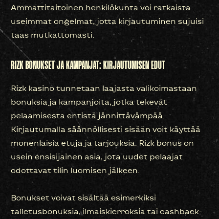
Ammattitaitoinen henkilökunta voi ratkaista
useimmat ongelmat, jotta kirjautuminen sujuisi
taas mutkattomasti.
RIZK BONUKSET JA KAMPANJAT: KIRJAUTUMISEN EDUT
Rizk kasino tunnetaan laajasta valikoimastaan
bonuksia ja kampanjoita, jotka tekevät
pelaamisesta entistä jännittävämpää.
Kirjautumalla säännöllisesti sisään voit käyttää
monenlaisia etuja ja tarjouksia. Rizk bonus on
usein ensisijainen asia, jota uudet pelaajat
odottavat tilin luomisen jälkeen.
Bonukset voivat sisältää esimerkiksi
talletusbonuksia, ilmaiskierroksia tai cashback-