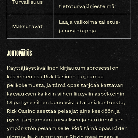
Turvallisuus
tietoturvajärjestelmä
Laaja valikoima talletus-
Maksutavat
ja nostotapoja
JOHTOPÄÄTÖS
Käyttäjäystävällinen kirjautumisprosessi on
keskeinen osa Rizk Casinon tarjoamaa
pelikokemusta, ja tämä opas tarjoaa kattavan
katsauksen kaikkiin siihen liittyviin aspekteihin.
Olipa kyse sitten bonuksista tai asiakastuesta,
Rizk Casino asettaa pelaajat aina keskiöön ja
pyrkii tarjoamaan turvallisen ja nautinnollisen
ympäristön pelaamiselle. Pidä tämä opas käden
ulottuvilla, kun tutustut Rizkin maailmaan ja