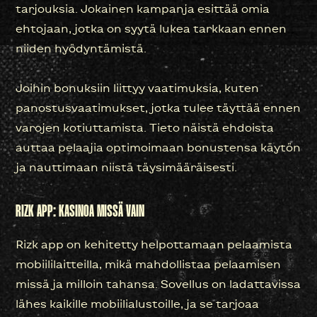
tarjouksia. Jokainen kampanja esittää omia
ehtojaan, jotka on syytä lukea tarkkaan ennen
niiden hyödyntämistä.
Joihin bonuksiin liittyy vaatimuksia, kuten
panostusvaatimukset, jotka tulee täyttää ennen
varojen kotiuttamista. Tieto näistä ehdoista
auttaa pelaajia optimoimaan bonustensa käytön
ja nauttimaan niistä täysimääräisesti.
RIZK APP: KASINOA MISSÄ VAIN
Rizk app on kehitetty helpottamaan pelaamista
mobiililaitteilla, mikä mahdollistaa pelaamisen
missä ja milloin tahansa. Sovellus on ladattavissa
lähes kaikille mobiilialustoille, ja se tarjoaa