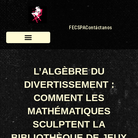
Ir
al
contenido
FECSPA
Contáctanos
CONVOCATORIA 2024
VERSIONES ANTERIORES
L’ALGÈBRE DU
DIVERTISSEMENT :
COMMENT LES
MATHÉMATIQUES
SCULPTENT LA
BIBLIOTHÈQUE DE JEUX