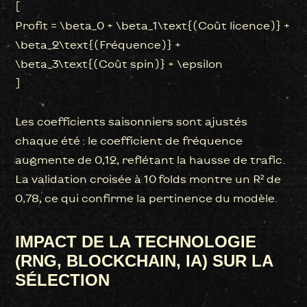
[
Profit = \beta_0 + \beta_1\text{(Coût licence)} +
\beta_2\text{(Fréquence)} +
\beta_3\text{(Coût spin)} + \epsilon
]
Les coefficients saisonniers sont ajustés
chaque été : le coefficient de fréquence
augmente de 0,12, reflétant la hausse de trafic.
La validation croisée à 10 folds montre un R² de
0,78, ce qui confirme la pertinence du modèle.
IMPACT DE LA TECHNOLOGIE
(RNG, BLOCKCHAIN, IA) SUR LA
SÉLECTION