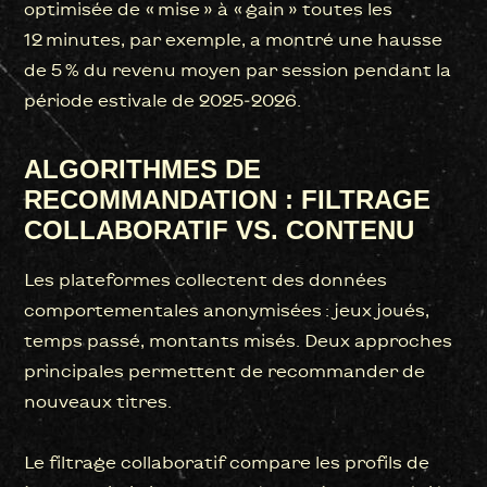
optimisée de « mise » à « gain » toutes les
12 minutes, par exemple, a montré une hausse
de 5 % du revenu moyen par session pendant la
période estivale de 2025‑2026.
ALGORITHMES DE
RECOMMANDATION : FILTRAGE
COLLABORATIF VS. CONTENU
Les plateformes collectent des données
comportementales anonymisées : jeux joués,
temps passé, montants misés. Deux approches
principales permettent de recommander de
nouveaux titres.
Le filtrage collaboratif compare les profils de