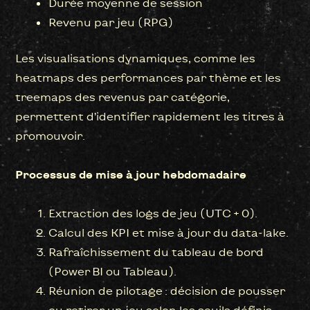
Durée moyenne de session
Revenu par jeu (RPG)
Les visualisations dynamiques, comme les
heatmaps des performances par thème et les
treemaps des revenus par catégorie,
permettent d’identifier rapidement les titres à
promouvoir.
Processus de mise à jour hebdomadaire
Extraction des logs de jeu (UTC + 0).
Calcul des KPI et mise à jour du data‑lake.
Rafraîchissement du tableau de bord
(Power BI ou Tableau).
Réunion de pilotage : décision de pousser
ou retirer un jeu selon les seuils définis