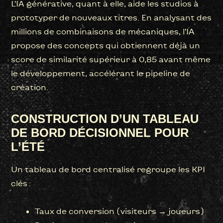
L’IA générative, quant à elle, aide les studios à
prototyper de nouveaux titres. En analysant des
millions de combinaisons de mécaniques, l’IA
propose des concepts qui obtiennent déjà un
score de similarité supérieur à 0,85 avant même
le développement, accélérant le pipeline de
création.
CONSTRUCTION D’UN TABLEAU
DE BORD DÉCISIONNEL POUR
L’ÉTÉ
Un tableau de bord centralisé regroupe les KPI
clés :
Taux de conversion (visiteurs → joueurs)