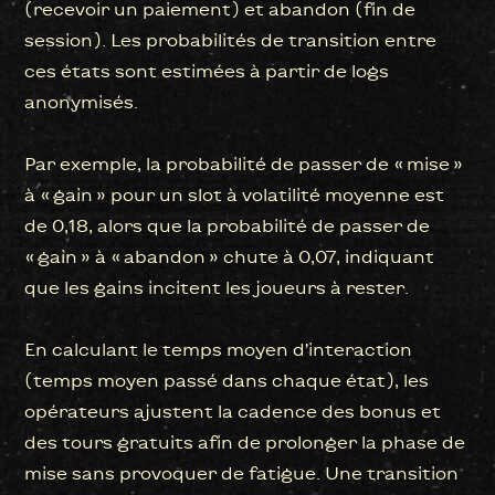
(recevoir un paiement) et abandon (fin de
session). Les probabilités de transition entre
ces états sont estimées à partir de logs
anonymisés.
Par exemple, la probabilité de passer de « mise »
à « gain » pour un slot à volatilité moyenne est
de 0,18, alors que la probabilité de passer de
« gain » à « abandon » chute à 0,07, indiquant
que les gains incitent les joueurs à rester.
En calculant le temps moyen d’interaction
(temps moyen passé dans chaque état), les
opérateurs ajustent la cadence des bonus et
des tours gratuits afin de prolonger la phase de
mise sans provoquer de fatigue. Une transition