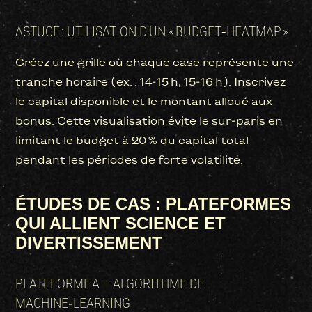
ASTUCE : UTILISATION D’UN « BUDGET‑HEATMAP »
Créez une grille où chaque case représente une
tranche horaire (ex. : 14‑15 h, 15‑16 h). Inscrivez
le capital disponible et le montant alloué aux
bonus. Cette visualisation évite le sur‑paris en
limitant le budget à 20 % du capital total
pendant les périodes de forte volatilité.
ÉTUDES DE CAS : PLATEFORMES
QUI ALLIENT SCIENCE ET
DIVERTISSEMENT
PLATEFORME A – ALGORITHME DE
MACHINE‑LEARNING