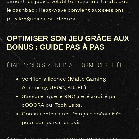
aiment les jeux à volatilité moyenne, tandis que
le cashback Heat‑wave convient aux sessions
plus longues et prudentes.
OPTIMISER SON JEU GRÂCE AUX
BONUS : GUIDE PAS À PAS
ÉTAPE 1 : CHOISIR UNE PLATEFORME CERTIFIÉE
Vérifier la licence (Malte Gaming
Authority, UKGC, ARJEL).
S’assurer que le RNG a été audité par
eCOGRA ou iTech Labs.
Consulter les sites français spécialisés
pour comparer les avis.