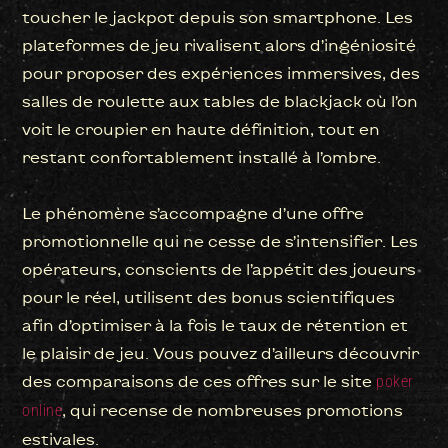
toucher le jackpot depuis son smartphone. Les
plateformes de jeu rivalisent alors d’ingéniosité
pour proposer des expériences immersives, des
salles de roulette aux tables de blackjack où l’on
voit le croupier en haute définition, tout en
restant confortablement installé à l’ombre.
Le phénomène s’accompagne d’une offre
promotionnelle qui ne cesse de s’intensifier. Les
opérateurs, conscients de l’appétit des joueurs
pour le réel, utilisent des bonus scientifiques
afin d’optimiser à la fois le taux de rétention et
le plaisir de jeu. Vous pouvez d’ailleurs découvrir
des comparaisons de ces offres sur le site
poker
, qui recense de nombreuses promotions
online
estivales.