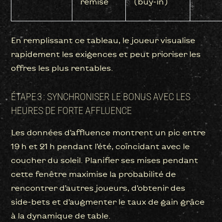
remise
(buy‑in)
En remplissant ce tableau, le joueur visualise
rapidement les exigences et peut prioriser les
offres les plus rentables.
ÉTAPE 3 : SYNCHRONISER LE BONUS AVEC LES
HEURES DE FORTE AFFLUENCE
Les données d’affluence montrent un pic entre
19 h et 21 h pendant l’été, coïncidant avec le
coucher du soleil. Planifier ses mises pendant
cette fenêtre maximise la probabilité de
rencontrer d’autres joueurs, d’obtenir des
side‑bets et d’augmenter le taux de gain grâce
à la dynamique de table.