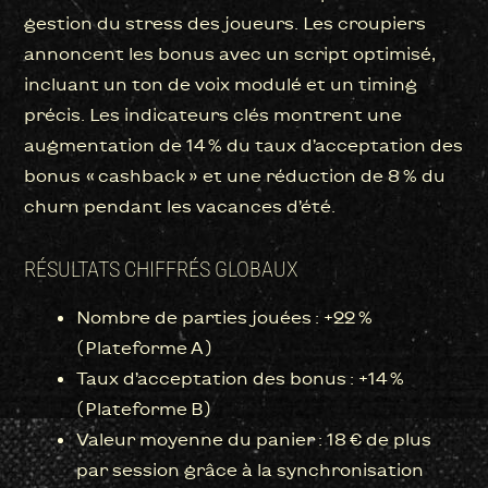
gestion du stress des joueurs. Les croupiers
annoncent les bonus avec un script optimisé,
incluant un ton de voix modulé et un timing
précis. Les indicateurs clés montrent une
augmentation de 14 % du taux d’acceptation des
bonus « cashback » et une réduction de 8 % du
churn pendant les vacances d’été.
RÉSULTATS CHIFFRÉS GLOBAUX
Nombre de parties jouées : +22 %
(Plateforme A)
Taux d’acceptation des bonus : +14 %
(Plateforme B)
Valeur moyenne du panier : 18 € de plus
par session grâce à la synchronisation