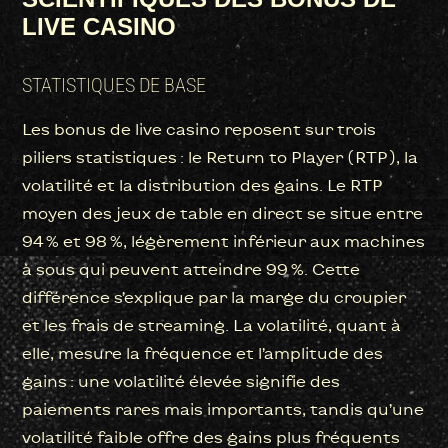
LIVE CASINO
STATISTIQUES DE BASE
Les bonus de live casino reposent sur trois
piliers statistiques : le Return to Player (RTP), la
volatilité et la distribution des gains. Le RTP
moyen des jeux de table en direct se situe entre
94 % et 98 %, légèrement inférieur aux machines
à sous qui peuvent atteindre 99 %. Cette
différence s’explique par la marge du croupier
et les frais de streaming. La volatilité, quant à
elle, mesure la fréquence et l’amplitude des
gains : une volatilité élevée signifie des
paiements rares mais importants, tandis qu’une
volatilité faible offre des gains plus fréquents