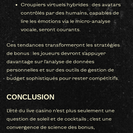
Croupiers virtuels hybrides : des avatars
contrôlés par des humains, capables de
lire les émotions via le micro‑analyse
vocale, seront courants.
Ces tendances transformeront les stratégies
de bonus : les joueurs devront s’appuyer
davantage sur l’analyse de données
personnelles et sur des outils de gestion de
budget sophistiqués pour rester compétitifs.
CONCLUSION
L’été du live casino n’est plus seulement une
question de soleil et de cocktails ; c’est une
convergence de science des bonus,