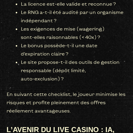
La licence est‑elle valide et reconnue ?
Le RNG a‑t‑il été audité par un organisme
indépendant ?
Les exigences de mise (wagering)
sont‑elles raisonnables (< 40x) ?
Le bonus possède‑t‑il une date
d’expiration claire ?
Le site propose‑t‑il des outils de gestion
responsable (dépôt limité,
auto‑exclusion) ?
En suivant cette checklist, le joueur minimise les
risques et profite pleinement des offres
réellement avantageuses.
L’AVENIR DU LIVE CASINO : IA,