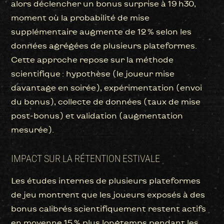
alors déclencher un bonus surprise à 19 h30,
moment où la probabilité de mise
supplémentaire augmente de 12 % selon les
données agrégées de plusieurs plateformes.
Cette approche repose sur la méthode
scientifique : hypothèse (le joueur mise
davantage en soirée), expérimentation (envoi
du bonus), collecte de données (taux de mise
post‑bonus) et validation (augmentation
mesurée).
IMPACT SUR LA RÉTENTION ESTIVALE
Les études internes de plusieurs plateformes
de jeu montrent que les joueurs exposés à des
bonus calibrés scientifiquement restent actifs
en moyenne 15 % plus longtemps pendant les