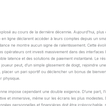
xplosé au cours de la dernière décennie. Aujourd’hui, plus
o en ligne déclarent accéder à leurs comptes depuis un s
endance ne montre aucun signe de ralentissement. Cette évolu
 les opérateurs ont investi massivement dans des interfaces 
ible latence et des solutions de paiement instantané. Le rés
joueur peut, d’un simple glissement de doigt, rejoindre une
t, placer un pari sportif ou déclencher un bonus de bienve
er physique.
onne impose cependant une double exigence. D’une part, l’i
tuitive et immersive, même sur les écrans les plus modestes. 
nnées personnelles et financières doit être irréprochable,