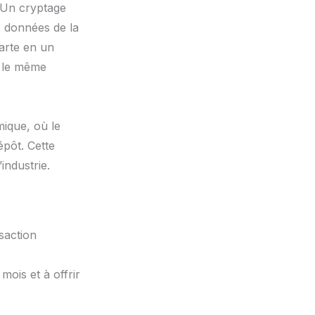
. Un cryptage
s données de la
carte en un
r le même
mique, où le
épôt. Cette
industrie.
saction
mois et à offrir