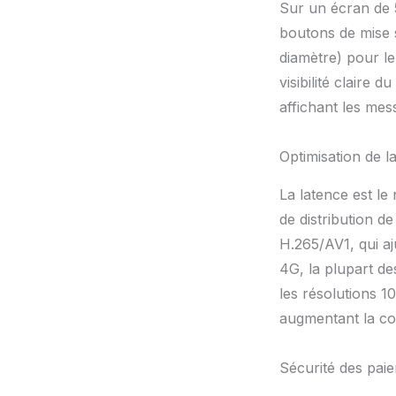
Sur un écran de 5
boutons de mise 
diamètre) pour le
visibilité claire 
affichant les mes
Optimisation de l
La latence est le
de distribution 
H.265/AV1, qui aj
4G, la plupart de
les résolutions 1
augmentant la con
Sécurité des paiem