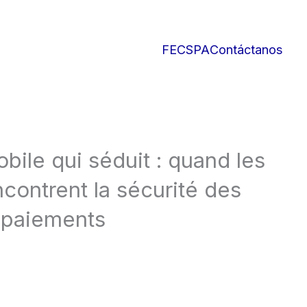
FECSPA
Contáctanos
bile qui séduit : quand les
encontrent la sécurité des
paiements