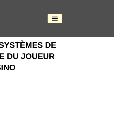
¿QUÉ ES FCSPA?
CONVOCATORIA 2024
VERSIONES ANTERIORES
 SYSTÈMES DE
E DU JOUEUR
SINO