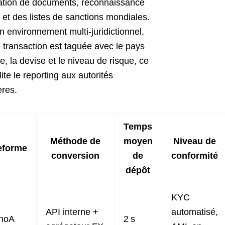
cation de documents, reconnaissance
) et des listes de sanctions mondiales.
 environnement multi‑juridictionnel,
transaction est taguée avec le pays
ne, la devise et le niveau de risque, ce
ilite le reporting aux autorités
ères.
Temps
Méthode de
moyen
Niveau de
eforme
conversion
de
conformité
dépôt
KYC
API interne +
automatisé,
inoA
2 s