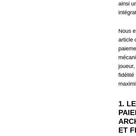
ainsi u
intégra
Nous e
article
paieme
mécani
joueur
fidélité
maximis
1. L
PAI
ARC
ET F