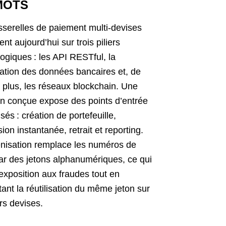
MOTS
serelles de paiement multi‑devises
ent aujourd’hui sur trois piliers
ogiques : les API RESTful, la
ation des données bancaires et, de
 plus, les réseaux blockchain. Une
en conçue expose des points d’entrée
sés : création de portefeuille,
ion instantanée, retrait et reporting.
enisation remplace les numéros de
ar des jetons alphanumériques, ce qui
l’exposition aux fraudes tout en
ant la réutilisation du même jeton sur
rs devises.