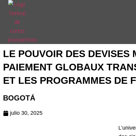
Ir
al
contenido
LE POUVOIR DES DEVISES
PAIEMENT GLOBAUX TRAN
ET LES PROGRAMMES DE FI
BOGOTÁ
julio 30, 2025
L’unive