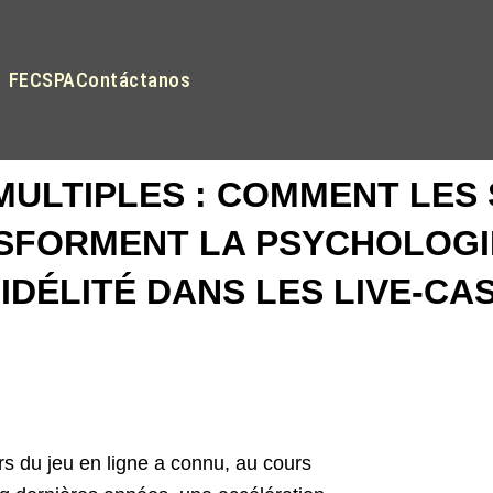
FECSPA
Contáctanos
 MULTIPLES : COMMENT LES
SFORMENT LA PSYCHOLOGI
DÉLITÉ DANS LES LIVE‑CA
rs du jeu en ligne a connu, au cours