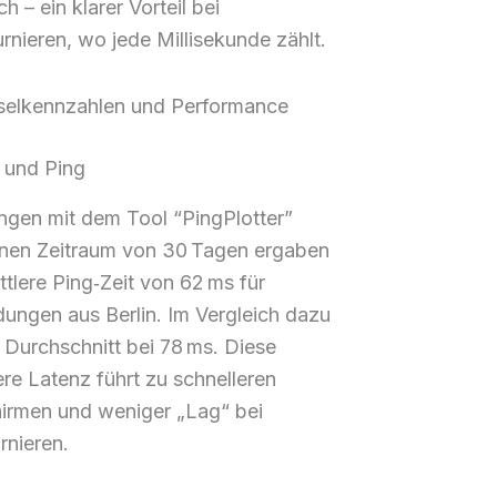
ch – ein klarer Vorteil bei
rnieren, wo jede Millisekunde zählt.
selkennzahlen und Performance
 und Ping
gen mit dem Tool “PingPlotter”
inen Zeitraum von 30 Tagen ergaben
ttlere Ping‑Zeit von 62 ms für
dungen aus Berlin. Im Vergleich dazu
r Durchschnitt bei 78 ms. Diese
ere Latenz führt zu schnelleren
hirmen und weniger „Lag“ bei
rnieren.