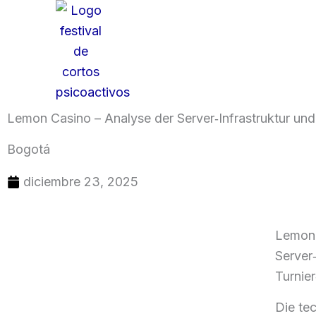
Ir
al
contenido
Lemon Casino – Analyse der Server‑Infrastruktur und 
Bogotá
diciembre 23, 2025
Lemon 
Server‑
Turnie
Die te