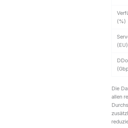
Verf
(%)
Serv
(EU)
DDo
(Gbp
Die Da
allen r
Durchsc
zusätzl
reduzie