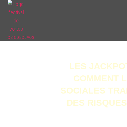
Ir
al
contenido
LES JACKPO
COMMENT L
SOCIALES TRA
DES RISQUES