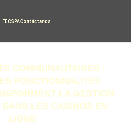
FECSPA
Contáctanos
TS COMMUNAUTAIRES :
ES FONCTIONNALITÉS
NSFORMENT LA GESTION
 DANS LES CASINOS EN
LIGNE