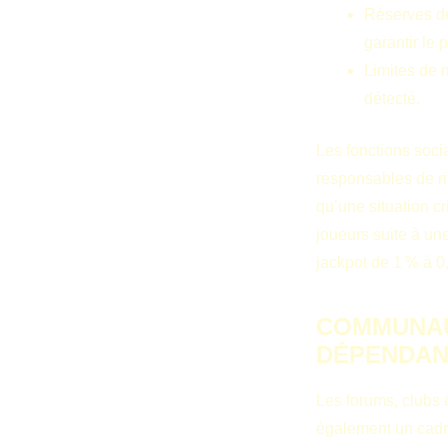
Réserves de 
garantir le 
Limites de m
détecté.
Les fonctions soci
responsables de ri
qu’une situation c
joueurs suite à un
jackpot de 1 % à 0,
COMMUNAU
DÉPENDANC
Les forums, clubs 
également un cadr