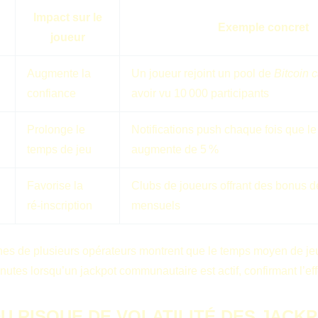
Impact sur le
Exemple concret
joueur
Augmente la
Un joueur rejoint un pool de
Bitcoin 
confiance
avoir vu 10 000 participants
Prolonge le
Notifications push chaque fois que le
temps de jeu
augmente de 5 %
Favorise la
Clubs de joueurs offrant des bonus de
ré‑inscription
mensuels
nes de plusieurs opérateurs montrent que le temps moyen de j
nutes lorsqu’un jackpot communautaire est actif, confirmant l’eff
U RISQUE DE VOLATILITÉ DES JACKP