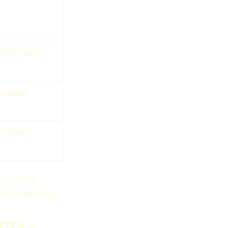
casino
après
 jackpot
 fidélité
eu passe de
et aimant social.
OTS –