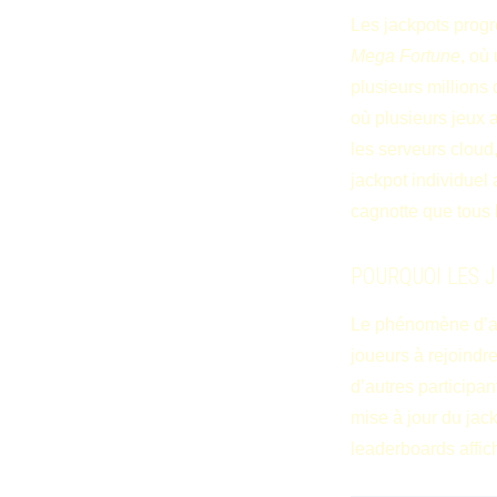
Les jackpots prog
Mega Fortune
, où
plusieurs millions 
où plusieurs jeux 
les serveurs cloud
jackpot individuel
cagnotte que tous 
POURQUOI LES 
Le phénomène d’att
joueurs à rejoindr
d’autres participan
mise à jour du jac
leaderboards affich