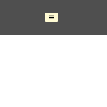
¿QUÉ ES FCSPA?
CONVOCATORIA 2024
VERSIONES ANTERIORES