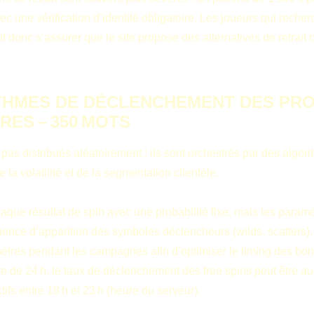
c une vérification d’identité obligatoire. Les joueurs qui reche
 donc s’assurer que le site propose des alternatives de retrait
ITHMES DE DÉCLENCHEMENT DES PR
RES – 350 MOTS
pas distribués aléatoirement ; ils sont orchestrés par des algori
la volatilité et de la segmentation clientèle.
ue résultat de spin avec une probabilité fixe, mais les paramèt
quence d’apparition des symboles déclencheurs (wilds, scatters)
ètres pendant les campagnes afin d’optimiser le timing des bo
e de 24 h, le taux de déclenchement des free spins peut être 
tifs entre 18 h et 23 h (heure du serveur).