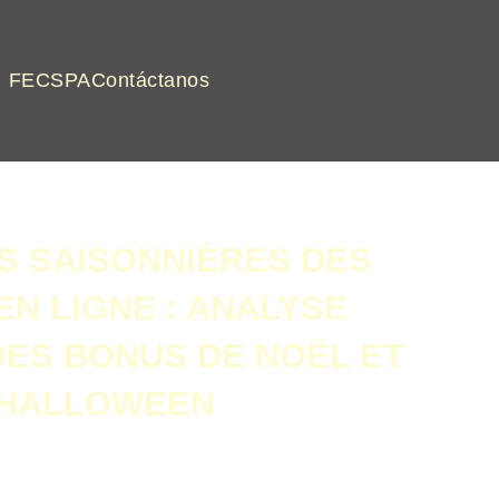
FECSPA
Contáctanos
S SAISONNIÈRES DES
EN LIGNE : ANALYSE
DES BONUS DE NOËL ET
’HALLOWEEN