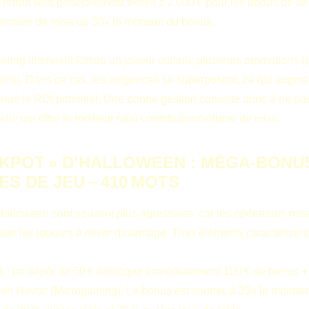
de retrait sont généralement fixées à 2 000 € pour les bonus de d
entaire de mise de 30x le montant du bonus.
ring intervient lorsqu’un joueur cumule plusieurs promotions (
pins). Dans ce cas, les exigences se superposent, ce qui augm
inue le ROI potentiel. Une bonne gestion consiste donc à ne pa
celle qui offre le meilleur ratio contribution/volume de mise.
ACKPOT » D’HALLOWEEN : MÉGA‑BONU
S DE JEU – 410 MOTS
alloween sont souvent plus agressives, car les opérateurs misen
sser les joueurs à miser davantage. Trois éléments caractérisent
: un dépôt de 50 € débloque immédiatement 100 € de bonus + 3
een Havoc
(Microgaming). Le bonus est soumis à 35x le montant