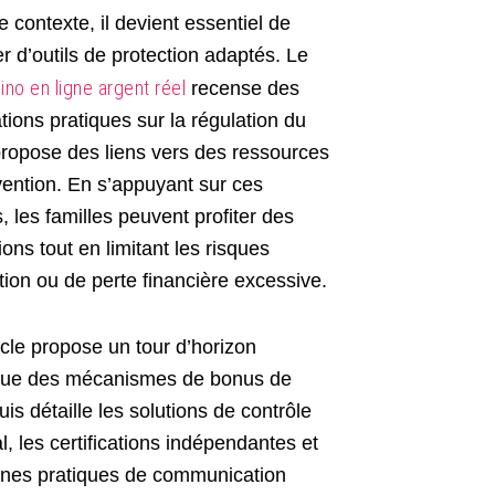
 contexte, il devient essentiel de
r d’outils de protection adaptés. Le
ino en ligne argent réel
recense des
tions pratiques sur la régulation du
propose des liens vers des ressources
ention. En s’appuyant sur ces
, les familles peuvent profiter des
ons tout en limitant les risques
tion ou de perte financière excessive.
icle propose un tour d’horizon
que des mécanismes de bonus de
uis détaille les solutions de contrôle
l, les certifications indépendantes et
nnes pratiques de communication