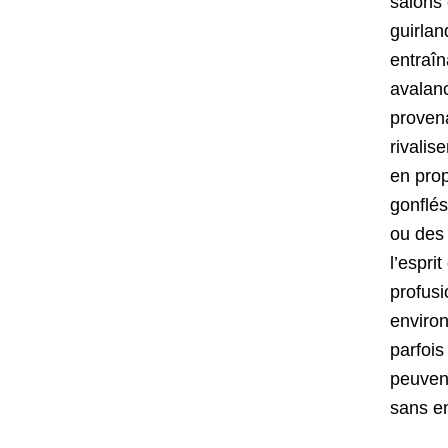
salons 
guirlan
entraîn
avalanc
provena
rivalise
en pro
gonflés
ou des
l’espri
profusi
enviro
parfoi
peuvent
sans en