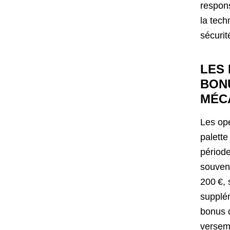
respon
la tech
sécurit
LES 
BON
MÉC
Les op
palette
période
souven
200 €, 
supplém
bonus d
verseme