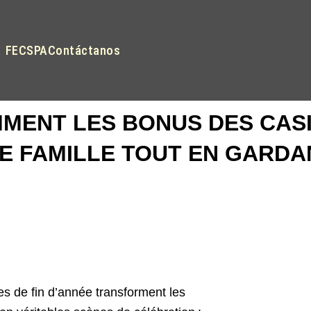
FECSPA
Contáctanos
MENT LES BONUS DES CASI
 FAMILLE TOUT EN GARDAN
es de fin d’année transforment les