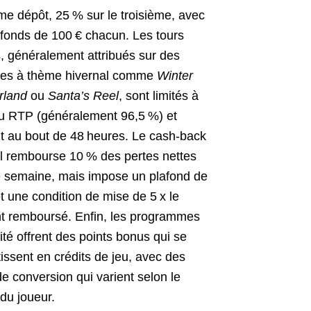
e dépôt, 25 % sur le troisième, avec
fonds de 100 € chacun. Les tours
s, généralement attribués sur des
es à thème hivernal comme
Winter
rland
ou
Santa’s Reel
, sont limités à
u RTP (généralement 96,5 %) et
t au bout de 48 heures. Le cash‑back
l rembourse 10 % des pertes nettes
 semaine, mais impose un plafond de
t une condition de mise de 5 x le
t remboursé. Enfin, les programmes
lité offrent des points bonus qui se
issent en crédits de jeu, avec des
de conversion qui varient selon le
du joueur.