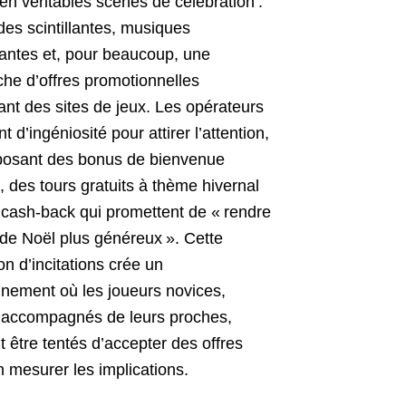
en véritables scènes de célébration :
des scintillantes, musiques
antes et, pour beaucoup, une
he d’offres promotionnelles
nt des sites de jeux. Les opérateurs
nt d’ingéniosité pour attirer l’attention,
posant des bonus de bienvenue
, des tours gratuits à thème hivernal
 cash‑back qui promettent de « rendre
t de Noël plus généreux ». Cette
on d’incitations crée un
nnement où les joueurs novices,
s accompagnés de leurs proches,
 être tentés d’accepter des offres
 mesurer les implications.