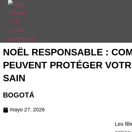
Ir
al
contenido
NOËL RESPONSABLE : COM
PEUVENT PROTÉGER VOTRE
SAIN
BOGOTÁ
mayo 27, 2026
Les fêt