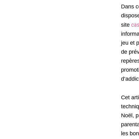
Dans ce
dispose
cas
site
informa
jeu et 
de prév
repères
promoti
d’addic
Cet art
techni
Noël, p
parenta
les bo