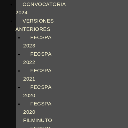
CONVOCATORIA
2024
VERSIONES
ANTERIORES
FECSPA
2023
FECSPA
2022
FECSPA
2021
FECSPA
2020
FECSPA
2020
FILMINUTO