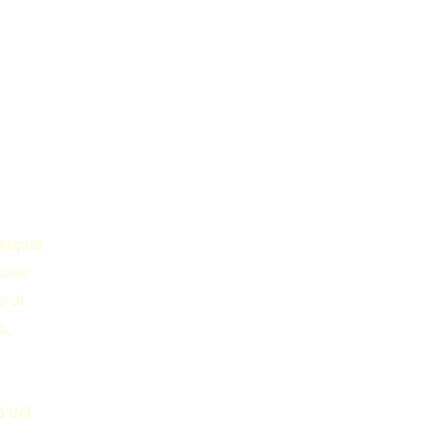
proprio
rmare
o di
o,
à del