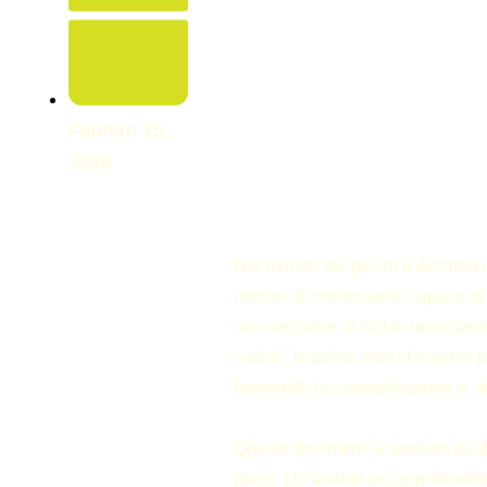
Febrero 15,
2026
Nel mondo dei giochi d’azzardo o
motore di immersione, capace di si
una sessione di slot in una marat
casinò, le prime note che sente 
favorendo la concentrazione e, a
Questo fenomeno è studiato da di
gioco. Un’analisi più approfondita