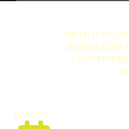
NOTE D’AZZA
SONORA DEI 
L’ESPERIENZ
D
BOGOTÁ