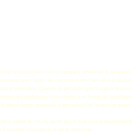
nline la musica non è più un semplice sottofondo: è un vero e 
ncronizzare il battito del cuore con il ritmo dei rulli e di trasfo
ona di adrenalina. Quando un giocatore apre la pagina di un sit
possono già predisporre la sua mente a un “pump‑up” psicologic
llo stesso tempo, riducendo la percezione del tempo che passa.
versi esperti di UX, ma anche da chi si occupa di responsabilit
 è possibile consultando il sito di riferimento