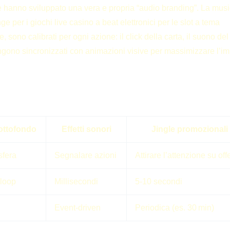
ne hanno sviluppato una vera e propria “audio branding”. La musi
e per i giochi live casino a beat elettronici per le slot a tema
ece, sono calibrati per ogni azione: il click della carta, il suono del
engono sincronizzati con animazioni visive per massimizzare l’im
ottofondo
Effetti sonori
Jingle promozionali
sfera
Segnalare azioni
Attirare l’attenzione su off
 loop
Millisecondi
5‑10 secondi
Event‑driven
Periodica (es. 30 min)