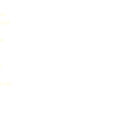
una
tà di
e
ti
t,
ca non