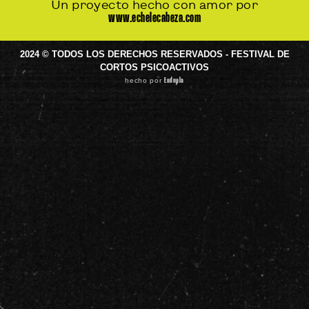
Un proyecto hecho con amor por
www.echelecabeza.com
2024 © TODOS LOS DERECHOS RESERVADOS - FESTIVAL DE
CORTOS PSICOACTIVOS
hecho por
Endupla