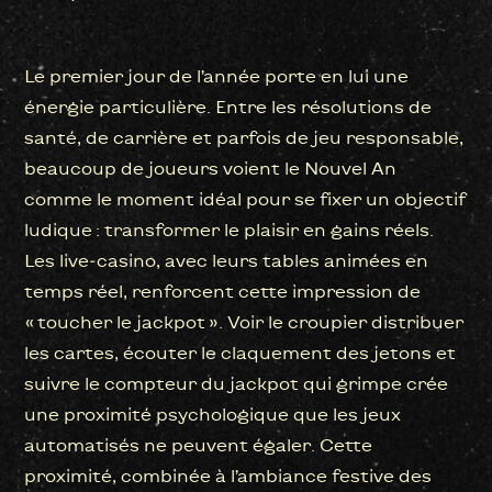
Le premier jour de l’année porte en lui une
énergie particulière. Entre les résolutions de
santé, de carrière et parfois de jeu responsable,
beaucoup de joueurs voient le Nouvel An
comme le moment idéal pour se fixer un objectif
ludique : transformer le plaisir en gains réels.
Les live‑casino, avec leurs tables animées en
temps réel, renforcent cette impression de
« toucher le jackpot ». Voir le croupier distribuer
les cartes, écouter le claquement des jetons et
suivre le compteur du jackpot qui grimpe crée
une proximité psychologique que les jeux
automatisés ne peuvent égaler. Cette
proximité, combinée à l’ambiance festive des