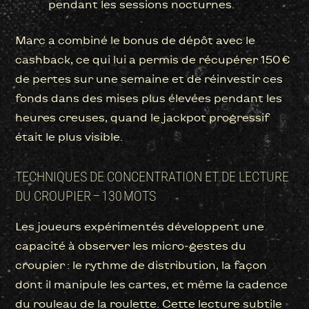
pendant les sessions nocturnes.
Marc a combiné le bonus de dépôt avec le
cashback, ce qui lui a permis de récupérer 150 €
de pertes sur une semaine et de réinvestir ces
fonds dans des mises plus élevées pendant les
heures creuses, quand le jackpot progressif
était le plus visible.
TECHNIQUES DE CONCENTRATION ET DE LECTURE
DU CROUPIER – 130 MOTS
Les joueurs expérimentés développent une
capacité à observer les micro‑gestes du
croupier : le rythme de distribution, la façon
dont il manipule les cartes, et même la cadence
du rouleau de la roulette. Cette lecture subtile