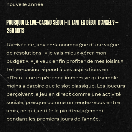
nouvelle année.
POURQUOI LE LIVE‑CASINO SÉDUIT‑IL TANT EN DÉBUT D’ANNÉE ? –
260 MOTS
L’arrivée de janvier s’accompagne d’une vague
de résolutions : « je vais mieux gérer mon
budget », « je veux enfin profiter de mes loisirs ».
Le live‑casino répond à ces aspirations en
offrant une expérience immersive qui semble
moins aléatoire que le slot classique. Les joueurs
perçoivent le jeu en direct comme une activité
sociale, presque comme un rendez‑vous entre
amis, ce qui justifie le pic d’engagement
pendant les premiers jours de l’année.