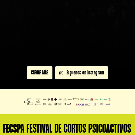
CARGAR MÁS
Síguenos en Instagram
FECSPA FESTIVAL DE CORTOS PSICOACTIVOS