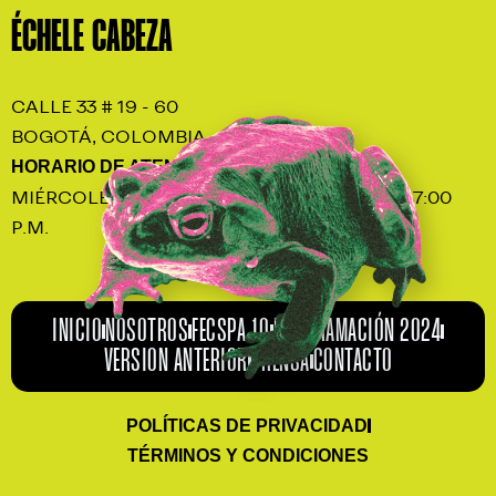
ÉCHELE CABEZA
CALLE 33 # 19 - 60
BOGOTÁ, COLOMBIA
HORARIO DE ATENCIÓN
MIÉRCOLES, JUEVES Y VIERNES 2:00 P.M. A 7:00
P.M.
INICIO
NOSOTROS
FECSPA 10
PROGRAMACIÓN 2024
VERSION ANTERIOR
PRENSA
CONTACTO
POLÍTICAS DE PRIVACIDAD
TÉRMINOS Y CONDICIONES