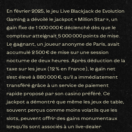
En février 2025, le jeu Live Blackjack de Evolution
Gaming a dévoilé le jackpot « Million Star », un
gain fixe de 1 000 000 € déclenché dès que le
compteur atteignait 5 000 000 points de mise.
Le gagnant, un joueur anonyme de Paris, avait
accumulé 2 500 € de mise sur une session
nocturne de deux heures. Après déduction de la
taxe sur les jeux (12 % en France), le gain net
s’est élevé à 880 000 €, qu’il a immédiatement
transféré grâce à un service de paiement
rapide proposé par son casino préféré. Ce
jackpot a démontré que même les jeux de table,
souvent perçus comme moins volatils que les
slots, peuvent offrir des gains monumentaux
lorsqu’ils sont associés à un live‑dealer