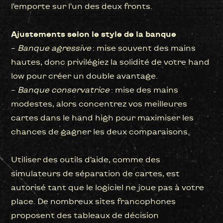
l’emporte sur l’un des deux fronts.
Ajustements selon le style de la banque
–
Banque agressive
: mise souvent des mains
hautes, donc privilégiez la solidité de votre hand
low pour créer un double avantage.
–
Banque conservatrice
: mise des mains
modestes, alors concentrez vos meilleures
cartes dans le hand high pour maximiser les
chances de gagner les deux comparaisons.
Utiliser des outils d’aide, comme des
simulateurs de séparation de cartes, est
autorisé tant que le logiciel ne joue pas à votre
place. De nombreux sites francophones
proposent des tableaux de décision