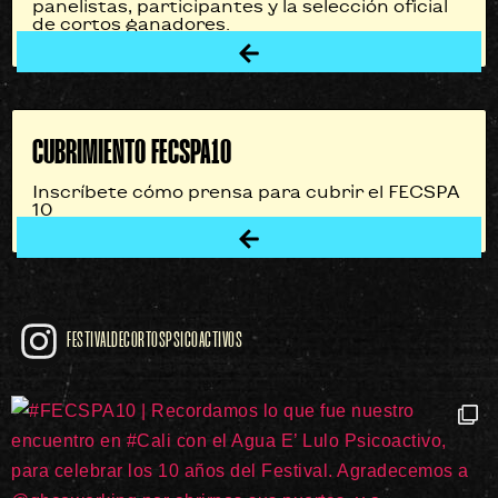
panelistas, participantes y la selección oficial
de cortos ganadores.
CUBRIMIENTO FECSPA10
Inscríbete cómo prensa para cubrir el FECSPA
10
FESTIVALDECORTOSPSICOACTIVOS