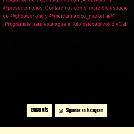
CARGAR MÁS
Síguenos en Instagram