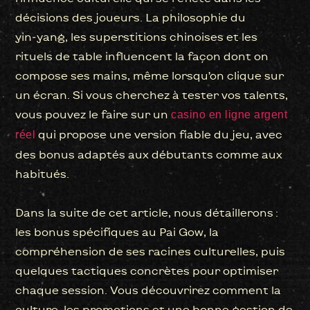
décisions des joueurs. La philosophie du
yin‑yang, les superstitions chinoises et les
rituels de table influencent la façon dont on
compose ses mains, même lorsqu’on clique sur
un écran. Si vous cherchez à tester vos talents,
vous pouvez le faire sur un
casino en ligne argent
qui propose une version fiable du jeu, avec
réel
des bonus adaptés aux débutants comme aux
habitués.
Dans la suite de cet article, nous détaillerons :
les bonus spécifiques au Pai Gow, la
compréhension de ses racines culturelles, puis
quelques tactiques concrètes pour optimiser
chaque session. Vous découvrirez comment la
culture, les promotions et une bonne gestion de