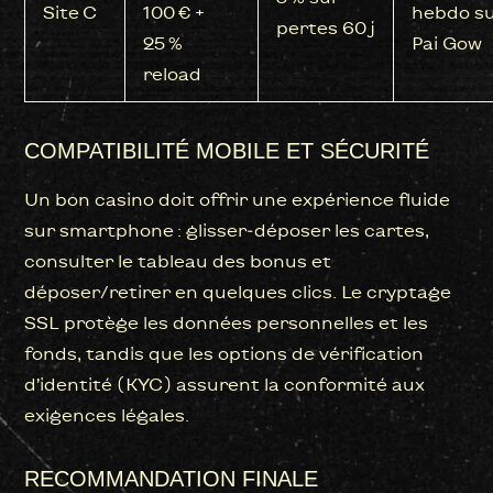
Site C
100 € +
hebdo s
pertes 60 j
25 %
Pai Gow
reload
COMPATIBILITÉ MOBILE ET SÉCURITÉ
Un bon casino doit offrir une expérience fluide
sur smartphone : glisser‑déposer les cartes,
consulter le tableau des bonus et
déposer/retirer en quelques clics. Le cryptage
SSL protège les données personnelles et les
fonds, tandis que les options de vérification
d’identité (KYC) assurent la conformité aux
exigences légales.
RECOMMANDATION FINALE