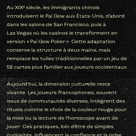
Au XIXᵉ siècle, les immigrants chinois
introduisent le Pai Gow aux États‑Unis, d’abord
dans les salons de San Francisco, puis à
Las Vegas où les casinos le transforment en
version « Pai Gow Poker ». Cette adaptation
conserve la structure à deux mains, mais
remplace les tuiles traditionnelles par un jeu de
52 cartes plus familier aux joueurs occidentaux.
Aujourd’hui, la dimension culturelle reste
vivante. Les joueurs francophones, souvent
issus de communautés diverses, intègrent des
rituels comme le choix de la couleur rouge pour
la mise ou la lecture de l’horoscope avant de
jouer. Ces pratiques, loin d’être de simples
curiosités, influencent la confiance et la prise