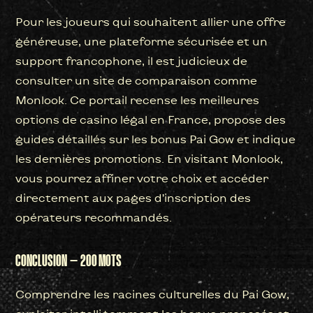
Pour les joueurs qui souhaitent allier une offre
généreuse, une plateforme sécurisée et un
support francophone, il est judicieux de
consulter un site de comparaison comme
Monlook. Ce portail recense les meilleures
options de casino légal en France, propose des
guides détaillés sur les bonus Pai Gow et indique
les dernières promotions. En visitant Monlook,
vous pourrez affiner votre choix et accéder
directement aux pages d’inscription des
opérateurs recommandés.
CONCLUSION – 200 MOTS
Comprendre les racines culturelles du Pai Gow,