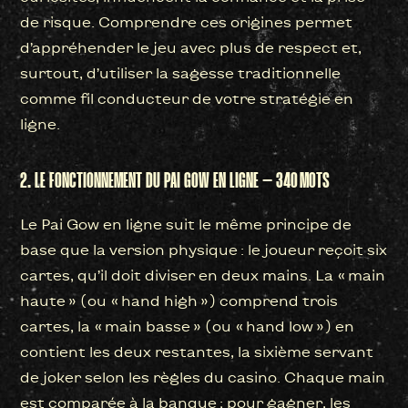
de risque. Comprendre ces origines permet
d’appréhender le jeu avec plus de respect et,
surtout, d’utiliser la sagesse traditionnelle
comme fil conducteur de votre stratégie en
ligne.
2. LE FONCTIONNEMENT DU PAI GOW EN LIGNE – 340 MOTS
Le Pai Gow en ligne suit le même principe de
base que la version physique : le joueur reçoit six
cartes, qu’il doit diviser en deux mains. La « main
haute » (ou « hand high ») comprend trois
cartes, la « main basse » (ou « hand low ») en
contient les deux restantes, la sixième servant
de joker selon les règles du casino. Chaque main
est comparée à la banque ; pour gagner, les