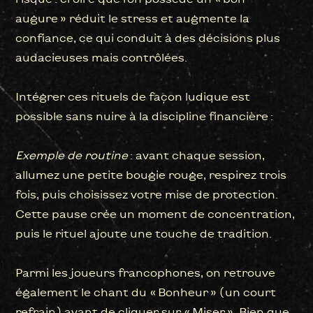
augure » réduit le stress et augmente la
confiance, ce qui conduit à des décisions plus
audacieuses mais contrôlées.
Intégrer ces rituels de façon ludique est
possible sans nuire à la discipline financière :
Exemple de routine
: avant chaque session,
allumez une petite bougie rouge, respirez trois
fois, puis choisissez votre mise de protection.
Cette pause crée un moment de concentration,
puis le rituel ajoute une touche de tradition.
Parmi les joueurs francophones, on retrouve
également le chant du « Bonheur » (un court
refrain) avant de cliquer sur « Miser ». Bien que