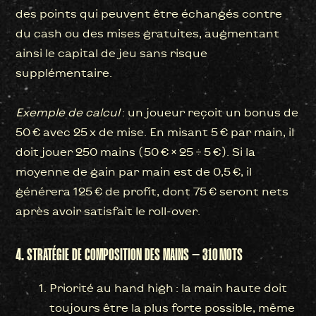
des points qui peuvent être échangés contre
du cash ou des mises gratuites, augmentant
ainsi le capital de jeu sans risque
supplémentaire.
Exemple de calcul
: un joueur reçoit un bonus de
50 € avec 25 x de mise. En misant 5 € par main, il
doit jouer 250 mains (50 € × 25 ÷ 5 €). Si la
moyenne de gain par main est de 0,5 €, il
générera 125 € de profit, dont 75 € seront nets
après avoir satisfait le roll‑over.
4. STRATÉGIE DE COMPOSITION DES MAINS – 310 MOTS
Priorité au hand high : la main haute doit
toujours être la plus forte possible, même