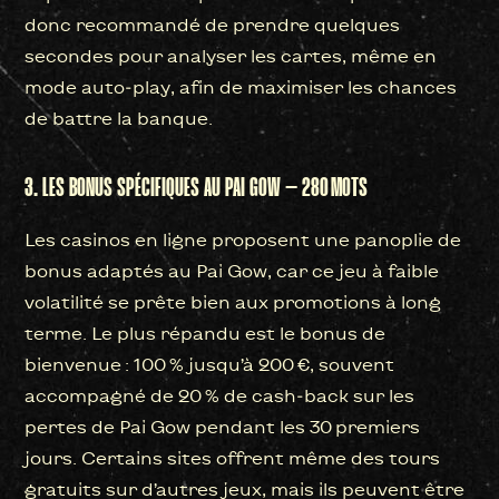
donc recommandé de prendre quelques
secondes pour analyser les cartes, même en
mode auto‑play, afin de maximiser les chances
de battre la banque.
3. LES BONUS SPÉCIFIQUES AU PAI GOW – 280 MOTS
Les casinos en ligne proposent une panoplie de
bonus adaptés au Pai Gow, car ce jeu à faible
volatilité se prête bien aux promotions à long
terme. Le plus répandu est le bonus de
bienvenue : 100 % jusqu’à 200 €, souvent
accompagné de 20 % de cash‑back sur les
pertes de Pai Gow pendant les 30 premiers
jours. Certains sites offrent même des tours
gratuits sur d’autres jeux, mais ils peuvent être