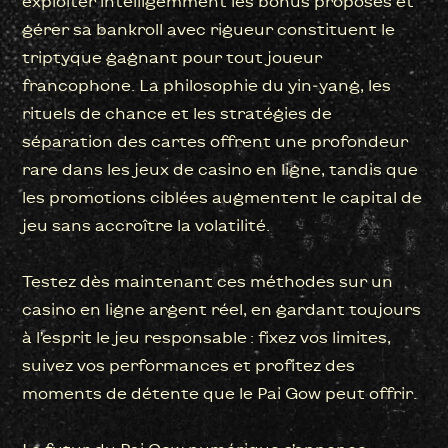
exploiter intelligemment les bonus proposés et
gérer sa bankroll avec rigueur constituent le
triptyque gagnant pour tout joueur
francophone. La philosophie du yin‑yang, les
rituels de chance et les stratégies de
séparation des cartes offrent une profondeur
rare dans les jeux de casino en ligne, tandis que
les promotions ciblées augmentent le capital de
jeu sans accroître la volatilité.
Testez dès maintenant ces méthodes sur un
casino en ligne argent réel, en gardant toujours
à l’esprit le jeu responsable : fixez vos limites,
suivez vos performances et profitez des
moments de détente que le Pai Gow peut offrir.