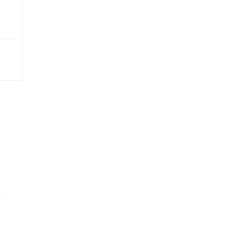
e
” z