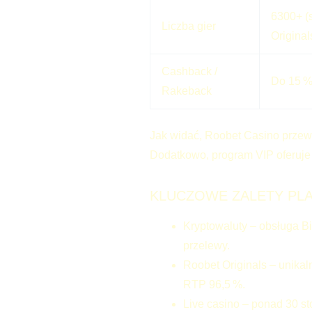
6300+ (s
Liczba gier
Original
Cashback /
Do 15 %
Rakeback
Jak widać, Roobet Casino przewy
Dodatkowo, program VIP oferuje
KLUCZOWE ZALETY PL
Kryptowaluty – obsługa B
przelewy.
Roobet Originals – unikaln
RTP 96,5 %.
Live casino – ponad 30 st