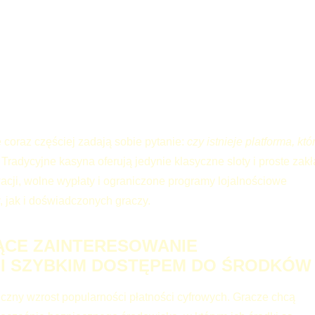
 coraz częściej zadają sobie pytanie:
czy istnieje platforma, któ
Tradycyjne kasyna oferują jedynie klasyczne sloty i proste zak
acji, wolne wypłaty i ograniczone programy lojalnościowe
 jak i doświadczonych graczy.
ĄCE ZAINTERESOWANIE
I SZYBKIM DOSTĘPEM DO ŚRODKÓW
czny wzrost popularności płatności cyfrowych. Gracze chcą