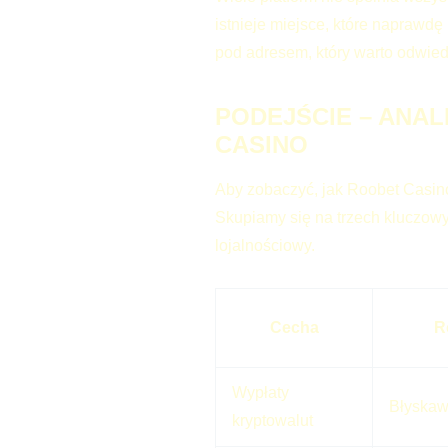
istnieje miejsce, które naprawdę
pod adresem, który warto odwiedz
PODEJŚCIE – ANAL
CASINO
Aby zobaczyć, jak Roobet Casin
Skupiamy się na trzech kluczowy
lojalnościowy.
Cecha
R
Wypłaty
Błyskaw
kryptowalut