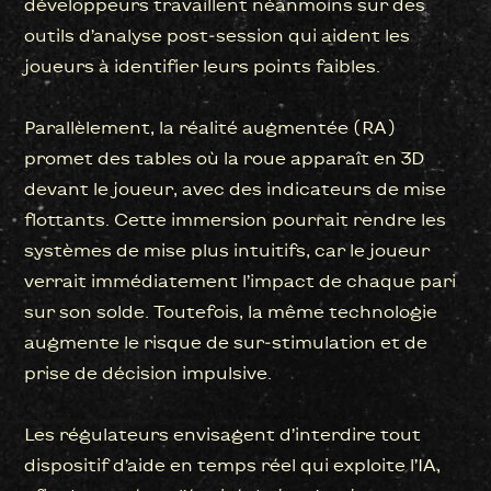
développeurs travaillent néanmoins sur des
outils d’analyse post‑session qui aident les
joueurs à identifier leurs points faibles.
Parallèlement, la réalité augmentée (RA)
promet des tables où la roue apparaît en 3D
devant le joueur, avec des indicateurs de mise
flottants. Cette immersion pourrait rendre les
systèmes de mise plus intuitifs, car le joueur
verrait immédiatement l’impact de chaque pari
sur son solde. Toutefois, la même technologie
augmente le risque de sur‑stimulation et de
prise de décision impulsive.
Les régulateurs envisagent d’interdire tout
dispositif d’aide en temps réel qui exploite l’IA,