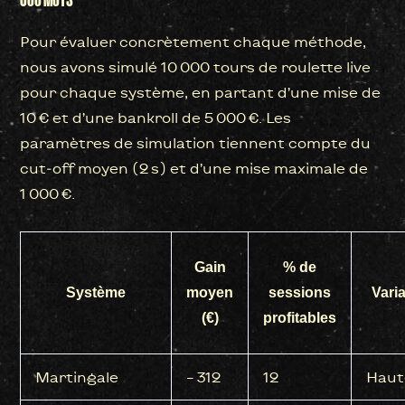
360 MOTS
Pour évaluer concrètement chaque méthode,
nous avons simulé 10 000 tours de roulette live
pour chaque système, en partant d’une mise de
10 € et d’une bankroll de 5 000 €. Les
paramètres de simulation tiennent compte du
cut‑off moyen (2 s) et d’une mise maximale de
1 000 €.
Gain
% de
Système
moyen
sessions
Vari
(€)
profitables
Martingale
– 312
12
Haut