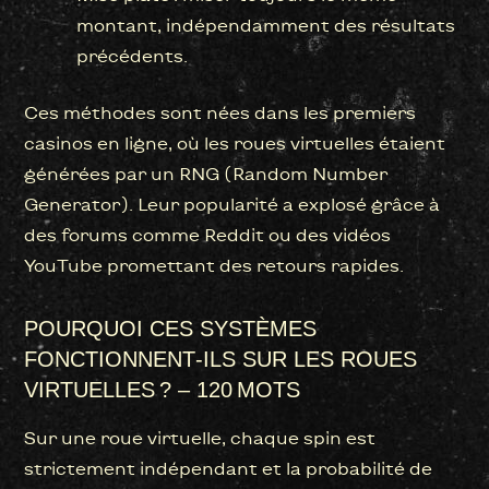
montant, indépendamment des résultats
précédents.
Ces méthodes sont nées dans les premiers
casinos en ligne, où les roues virtuelles étaient
générées par un RNG (Random Number
Generator). Leur popularité a explosé grâce à
des forums comme Reddit ou des vidéos
YouTube promettant des retours rapides.
POURQUOI CES SYSTÈMES
FONCTIONNENT‑ILS SUR LES ROUES
VIRTUELLES ? – 120 MOTS
Sur une roue virtuelle, chaque spin est
strictement indépendant et la probabilité de