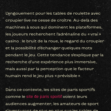
L’engouement pour les tables de roulette avec
croupier live ne cesse de croître. Au‑delà des
machines à sous qui dominent les plateformes,
les joueurs recherchent l’adrénaline du « vrai »
casino : le bruit de la roue, le regard du croupier
et la possibilité d’échanger quelques mots
pendant le jeu. Cette tendance s’explique par la
recherche d’une expérience plus immersive,
mais aussi par la perception que le facteur
humain rend le jeu plus « prévisible ».
Dans ce contexte, les sites de paris sportifs
comme le
voient leurs
site de paris sportif
audiences augmenter, les amateurs de sport
s’aventurant de plus en plus sur les tables de