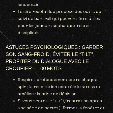
lendemain.
Le site Fecofa Rdc propose des outils de
suivi de bankroll qui peuvent être utiles
pour les joueurs souhaitant rester
disciplinés.
ASTUCES PSYCHOLOGIQUES : GARDER
SON SANG‑FROID, ÉVITER LE “TILT”,
PROFITER DU DIALOGUE AVEC LE
CROUPIER – 100 MOTS
Respirez profondément entre chaque
spin ; la respiration contrôle le stress et
améliore la prise de décision.
Si vous sentez le “tilt” (frustration après
une série de pertes), fermez la fenêtre et