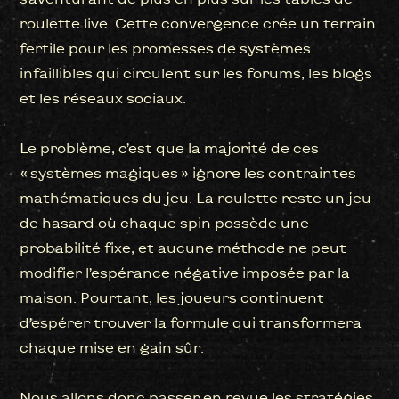
roulette live. Cette convergence crée un terrain
fertile pour les promesses de systèmes
infaillibles qui circulent sur les forums, les blogs
et les réseaux sociaux.
Le problème, c’est que la majorité de ces
« systèmes magiques » ignore les contraintes
mathématiques du jeu. La roulette reste un jeu
de hasard où chaque spin possède une
probabilité fixe, et aucune méthode ne peut
modifier l’espérance négative imposée par la
maison. Pourtant, les joueurs continuent
d’espérer trouver la formule qui transformera
chaque mise en gain sûr.
Nous allons donc passer en revue les stratégies