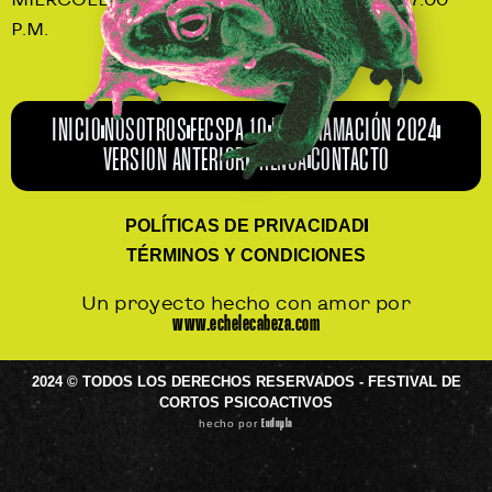
P.M.
INICIO
NOSOTROS
FECSPA 10
PROGRAMACIÓN 2024
VERSION ANTERIOR
PRENSA
CONTACTO
POLÍTICAS DE PRIVACIDAD
TÉRMINOS Y CONDICIONES
Un proyecto hecho con amor por
www.echelecabeza.com
2024 © TODOS LOS DERECHOS RESERVADOS - FESTIVAL DE
CORTOS PSICOACTIVOS
hecho por
Endupla