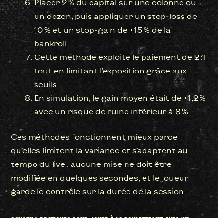
Placer 2 % du capital sur une colonne ou
un dozen, puis appliquer un stop‑loss de –
10 % et un stop‑gain de +15 % de la
bankroll.
Cette méthode exploite le paiement de 2 :1
tout en limitant l’exposition grâce aux
seuils.
En simulation, le gain moyen était de +1,2 %
avec un risque de ruine inférieur à 8 %.
Ces méthodes fonctionnent mieux parce
qu’elles limitent la variance et s’adaptent au
tempo du live : aucune mise ne doit être
modifiée en quelques secondes, et le joueur
garde le contrôle sur la durée de la session.