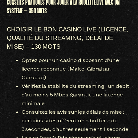
CONSEILS PRATIQUES POUR JOUER À LA ROULETTE LIVE AVEC UN
SYSTÈME – 350 MOTS
CHOISIR LE BON CASINO LIVE (LICENCE,
QUALITÉ DU STREAMING, DÉLAI DE
MISE) – 130 MOTS
Optez pour un casino disposant d’une
licence reconnue (Malte, Gibraltar,
Curaçao).
Vérifiez la stabilité du streaming : un débit
d’au moins 5 Mbps garantit une latence
minimale.
Consultez les avis sur les délais de mise ;
certains sites offrent un « buffer » de
3 secondes, d’autres seulement 1 seconde.
Le site Fecofa Rdc répertorie plusieurs