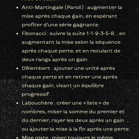
Anti‑Martingale (Paroli) : augmenter la
mise après chaque gain, en espérant
profiter d’une série gagnante.
Fibonacci : suivre la suite 1‑1‑2‑3‑5‑8… en
augmentant la mise selon la séquence
après chaque perte, et en reculant de
deux rangs après un gain.
D’Alembert : ajouter une unité après
chaque perte et en retirer une après
chaque gain, visant un équilibre
progressif.
Labouchère : créer une « liste » de
nombres, miser la somme du premier et
du dernier, rayer les deux après un gain
ou ajouter la mise à la fin après une perte.
Mise plate : miser toujours le même