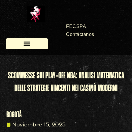
Ir
al
contenido
FECSPA
Contáctanos
CONVOCATORIA 2024
VERSIONES ANTERIORES
SCOMMESSE SUI PLAY‑OFF NBA: ANALISI MATEMATICA
DELLE STRATEGIE VINCENTI NEI CASINÒ MODERNI
BOGOTÁ
Noviembre 15, 2025