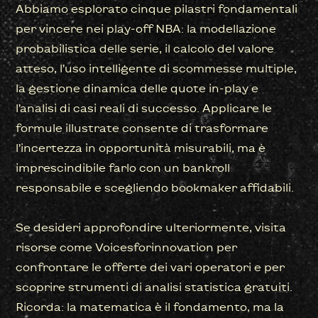
Abbiamo esplorato cinque pilastri fondamentali
per vincere nei play‑off NBA: la modellazione
probabilistica delle serie, il calcolo del valore
atteso, l’uso intelligente di scommesse multiple,
la gestione dinamica delle quote in‑play e
l’analisi di casi reali di successo. Applicare le
formule illustrate consente di trasformare
l’incertezza in opportunità misurabili, ma è
imprescindibile farlo con un bankroll
responsabile e scegliendo bookmaker affidabili.
Se desideri approfondire ulteriormente, visita
risorse come Voicesforinnovation per
confrontare le offerte dei vari operatori e per
scoprire strumenti di analisi statistica gratuiti.
Ricorda: la matematica è il fondamento, ma la