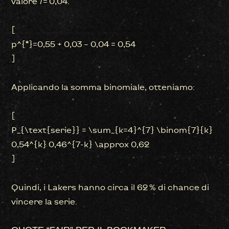
valore
i
= 0,04.
[
p^{*}=0,55 + 0,03 – 0,04 = 0,54
]
Applicando la somma binomiale, otteniamo:
[
P_{\text{serie}} = \sum_{k=4}^{7} \binom{7}{k}
0,54^{k} 0,46^{7-k} \approx 0,62
]
Quindi, i Lakers hanno circa il 62 % di chance di
vincere la serie.