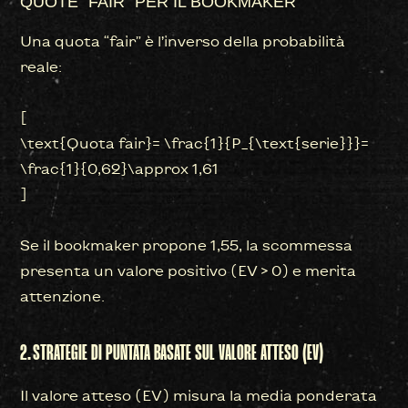
QUOTE “FAIR” PER IL BOOKMAKER
Una quota “fair” è l’inverso della probabilità
reale:
[
\text{Quota fair}= \frac{1}{P_{\text{serie}}}=
\frac{1}{0,62}\approx 1,61
]
Se il bookmaker propone 1,55, la scommessa
presenta un valore positivo (EV > 0) e merita
attenzione.
2. STRATEGIE DI PUNTATA BASATE SUL VALORE ATTESO (EV)
Il valore atteso (EV) misura la media ponderata