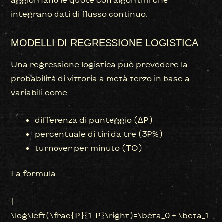
aggiornano le quote con algoritmi che
integrano dati di flusso continuo.
MODELLI DI REGRESSIONE LOGISTICA
Una regressione logistica può prevedere la
probabilità di vittoria a metà terzo in base a
variabili come:
differenza di punteggio (ΔP)
percentuale di tiri da tre (3P%)
turnover per minuto (TO)
La formula:
[
\log\left(\frac{P}{1-P}\right)=\beta_0 + \beta_1