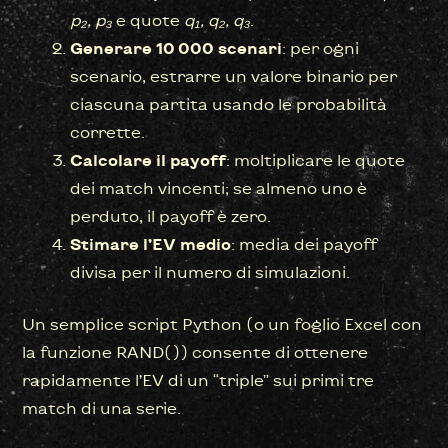
p₂, p₃
e quote
q₁, q₂, q₃
.
Generare 10 000 scenari
: per ogni
scenario, estrarre un valore binario per
ciascuna partita usando le probabilità
corrette.
Calcolare il payoff
: moltiplicare le quote
dei match vincenti; se almeno uno è
perduto, il payoff è zero.
Stimare l’EV medio
: media dei payoff
divisa per il numero di simulazioni.
Un semplice script Python (o un foglio Excel con
la funzione RAND()) consente di ottenere
rapidamente l’EV di un “triple” sui primi tre
match di una serie.