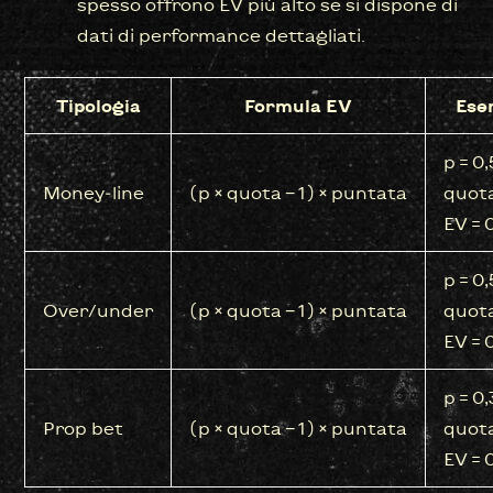
spesso offrono EV più alto se si dispone di
dati di performance dettagliati.
Tipologia
Formula EV
Ese
p = 0,
Money‑line
(p × quota − 1) × puntata
quota
EV = 
p = 0,
Over/under
(p × quota − 1) × puntata
quota
EV = 
p = 0,
Prop bet
(p × quota − 1) × puntata
quota
EV = 