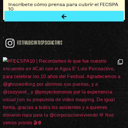
Inscríbete cómo prensa para cubrir el FECSPA
10
FESTIVALDECORTOSPSICOACTIVOS