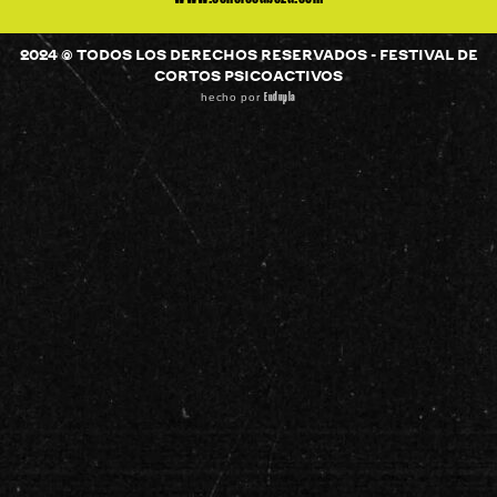
2024 © TODOS LOS DERECHOS RESERVADOS - FESTIVAL DE
CORTOS PSICOACTIVOS
hecho por
Endupla