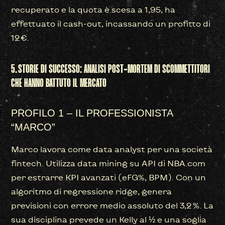
recuperato e la quota è scesa a 1,95, ha
effettuato il cash‑out, incassando un profitto di
12 €.
5. STORIE DI SUCCESSO: ANALISI POST‑MORTEM DI SCOMMETTITORI
CHE HANNO BATTUTO IL MERCATO
PROFILO 1 – IL PROFESSIONISTA
“MARCO”
Marco lavora come data analyst per una società
fintech. Utilizza data mining su API di NBA.com
per estrarre KPI avanzati (eFG%, BPM). Con un
algoritmo di regressione ridge, genera
previsioni con errore medio assoluto del 3,2 %. La
sua disciplina prevede un Kelly al ½ e una soglia