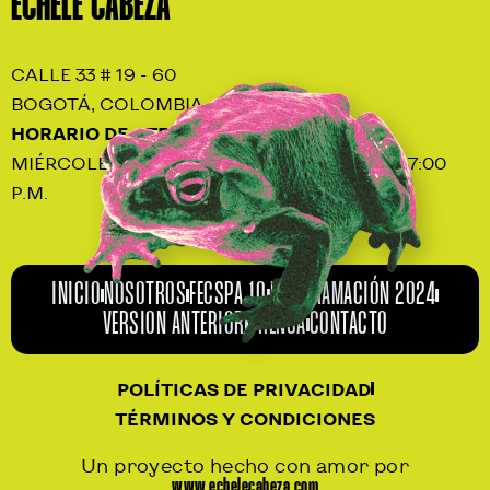
ÉCHELE CABEZA
CALLE 33 # 19 - 60
BOGOTÁ, COLOMBIA
HORARIO DE ATENCIÓN
MIÉRCOLES, JUEVES Y VIERNES 2:00 P.M. A 7:00
P.M.
INICIO
NOSOTROS
FECSPA 10
PROGRAMACIÓN 2024
VERSION ANTERIOR
PRENSA
CONTACTO
POLÍTICAS DE PRIVACIDAD
TÉRMINOS Y CONDICIONES
Un proyecto hecho con amor por
www.echelecabeza.com