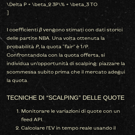
\Delta P + \beta_2 3P\% + \beta_3 TO
]
I coefficienti
β
vengono stimati con dati storici
delle partite NBA. Una volta ottenuta la
probabilità
P
, la quota “fair” è 1/P.
Confrontandola con la quota offerta, si
individua un’opportunità di scalping: piazzare la
scommessa subito prima che il mercato adegui
la quota.
TECNICHE DI “SCALPING” DELLE QUOTE
Monitorare le variazioni di quote con un
feed API.
Calcolare l’EV in tempo reale usando il