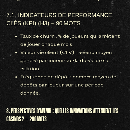
7.1. INDICATEURS DE PERFORMANCE
CLÉS (KPI) (H3) – 90 MOTS
Taux de churn : % de joueurs qui arrêtent
de jouer chaque mois.
Valeur vie client (CLV) : revenu moyen
généré par joueur sur la durée de sa
relation.
Fréquence de dépôt : nombre moyen de
dépôts par joueur sur une période
donnée.
8. PERSPECTIVES D’AVENIR : QUELLES INNOVATIONS ATTENDENT LES
CASINOS ? – 280 MOTS