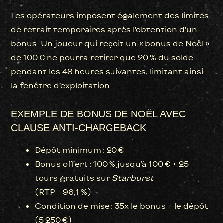
Les opérateurs imposent également des limites
de retrait temporaires après l’obtention d’un
bonus. Un joueur qui reçoit un « bonus de Noël »
de 100 € ne pourra retirer que 20 % du solde
pendant les 48 heures suivantes, limitant ainsi
la fenêtre d’exploitation.
EXEMPLE DE BONUS DE NOËL AVEC
CLAUSE ANTI‑CHARGEBACK
Dépôt minimum : 20 €
Bonus offert : 100 % jusqu’à 100 € + 25
tours gratuits sur
Starburst
(RTP = 96,1 %)
Condition de mise : 35x le bonus + le dépôt
(5 250 €)