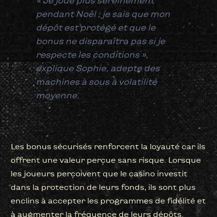
« Je joue plus sereinement
pendant Noël ; je sais que mon
dépôt est protégé et que le
bonus ne disparaîtra pas si je
respecte les conditions »,
explique Sophie, adepte des
machines à sous à volatilité
moyenne.
Les bonus sécurisés renforcent la loyauté car ils
offrent une valeur perçue sans risque. Lorsque
les joueurs perçoivent que le casino investit
dans la protection de leurs fonds, ils sont plus
enclins à accepter les programmes de fidélité et
à augmenter la fréquence de leurs dépôts.