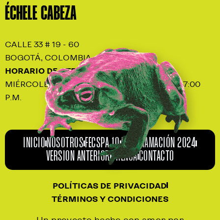
ÉCHELE CABEZA
CALLE 33 # 19 - 60
BOGOTÁ, COLOMBIA
HORARIO DE ATENCIÓN
MIÉRCOLES, JUEVES Y VIERNES 2:00 P.M. A 7:00
P.M.
INICIO
NOSOTROS
FECSPA 10
PROGRAMACIÓN 2024
VERSION ANTERIOR
PRENSA
CONTACTO
POLÍTICAS DE PRIVACIDAD
TÉRMINOS Y CONDICIONES
Un proyecto hecho con amor por