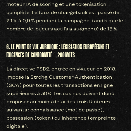
moteur IA de scoring et une tokenisation
complète. Le taux de chargeback est passé de
2,1 % à 0,9 % pendant la campagne, tandis que le
nombre de joueurs actifs a augmenté de 18 %.
6. LE POINT DE VUE JURIDIQUE : LÉGISLATION EUROPÉENNE ET
EXIGENCES DE CONFORMITÉ – 260 MOTS
La directive PSD2, entrée en vigueur en 2018,
impose la Strong Customer Authentication
(SCA) pour toutes les transactions en ligne
supérieures à 30 €. Les casinos doivent donc
proposer au moins deux des trois facteurs
suivants : connaissance (mot de passe),
possession (token) ou inhérence (empreinte
digitale).