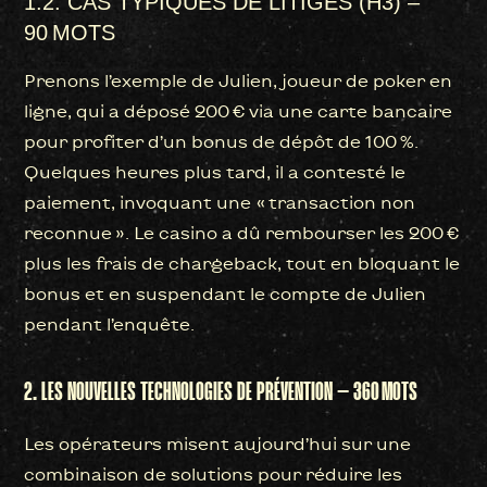
1.2. CAS TYPIQUES DE LITIGES (H3) –
90 MOTS
Prenons l’exemple de Julien, joueur de poker en
ligne, qui a déposé 200 € via une carte bancaire
pour profiter d’un bonus de dépôt de 100 %.
Quelques heures plus tard, il a contesté le
paiement, invoquant une « transaction non
reconnue ». Le casino a dû rembourser les 200 €
plus les frais de chargeback, tout en bloquant le
bonus et en suspendant le compte de Julien
pendant l’enquête.
2. LES NOUVELLES TECHNOLOGIES DE PRÉVENTION – 360 MOTS
Les opérateurs misent aujourd’hui sur une
combinaison de solutions pour réduire les