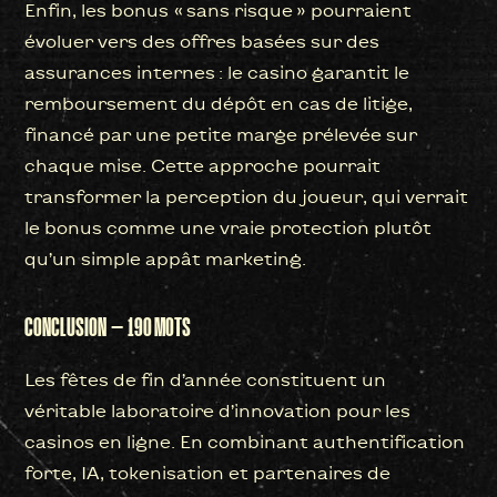
Enfin, les bonus « sans risque » pourraient
évoluer vers des offres basées sur des
assurances internes : le casino garantit le
remboursement du dépôt en cas de litige,
financé par une petite marge prélevée sur
chaque mise. Cette approche pourrait
transformer la perception du joueur, qui verrait
le bonus comme une vraie protection plutôt
qu’un simple appât marketing.
CONCLUSION – 190 MOTS
Les fêtes de fin d’année constituent un
véritable laboratoire d’innovation pour les
casinos en ligne. En combinant authentification
forte, IA, tokenisation et partenaires de