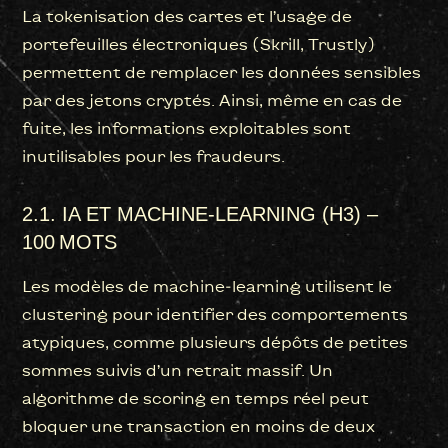
La tokenisation des cartes et l’usage de
portefeuilles électroniques (Skrill, Trustly)
permettent de remplacer les données sensibles
par des jetons cryptés. Ainsi, même en cas de
fuite, les informations exploitables sont
inutilisables pour les fraudeurs.
2.1. IA ET MACHINE‑LEARNING (H3) –
100 MOTS
Les modèles de machine‑learning utilisent le
clustering pour identifier des comportements
atypiques, comme plusieurs dépôts de petites
sommes suivis d’un retrait massif. Un
algorithme de scoring en temps réel peut
bloquer une transaction en moins de deux