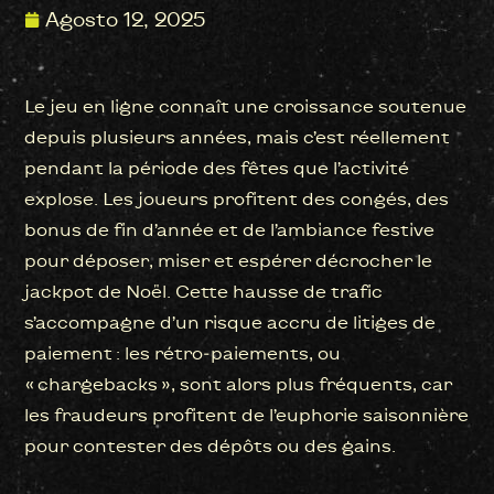
Agosto 12, 2025
Le jeu en ligne connaît une croissance soutenue
depuis plusieurs années, mais c’est réellement
pendant la période des fêtes que l’activité
explose. Les joueurs profitent des congés, des
bonus de fin d’année et de l’ambiance festive
pour déposer, miser et espérer décrocher le
jackpot de Noël. Cette hausse de trafic
s’accompagne d’un risque accru de litiges de
paiement : les rétro‑paiements, ou
« chargebacks », sont alors plus fréquents, car
les fraudeurs profitent de l’euphorie saisonnière
pour contester des dépôts ou des gains.