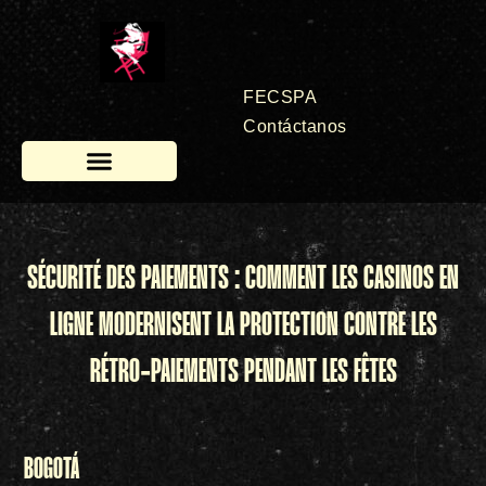
Ir
al
contenido
FECSPA
Contáctanos
CONVOCATORIA 2024
VERSIONES ANTERIORES
SÉCURITÉ DES PAIEMENTS : COMMENT LES CASINOS EN
LIGNE MODERNISENT LA PROTECTION CONTRE LES
RÉTRO‑PAIEMENTS PENDANT LES FÊTES
BOGOTÁ