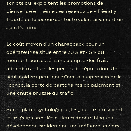
scripts qui exploitent les promotions de
bienvenue et même des réseaux de « friendly
fraud » où le joueur conteste volontairement un
gain légitime.
Le coût moyen d’un chargeback pour un
opérateur se situe entre 30 % et 45 % du
montant contesté, sans compter les frais
administratifs et les pertes de réputation. Un
seul incident peut entraîner la suspension de la
licence, la perte de partenaires de paiement et
une chute brutale du trafic.
Sur le plan psychologique, les joueurs qui voient
leurs gains annulés ou leurs dépôts bloqués
développent rapidement une méfiance envers