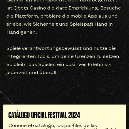
ist Qbets Casino die klare Empfehlung. Besuche
die Plattform, probiere die mobile App aus und
erlebe, wie Sicherheit und Spielspaß Hand in
Hand gehen.
Spiele verantwortungsbewusst und nutze die
integrierten Tools, um deine Grenzen zu setzen.
So bleibt das Spielen ein positives Erlebnis –
jederzeit und überall.
CATÁLOGO OFICIAL FESTIVAL 2024
Conoce el catálogo, los perfiles de lxs