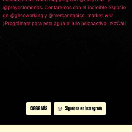
CARGAR MÁS
Síguenos en Instagram