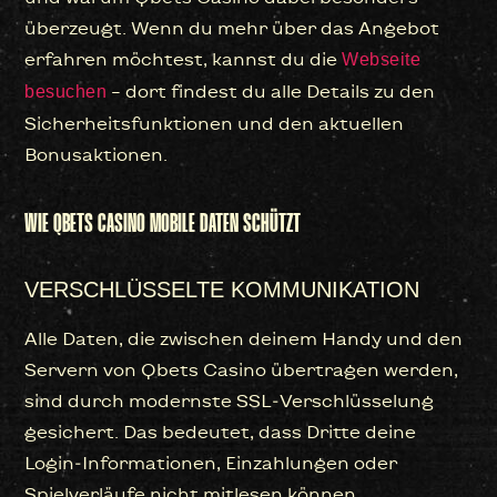
überzeugt. Wenn du mehr über das Angebot
erfahren möchtest, kannst du die
Webseite
– dort findest du alle Details zu den
besuchen
Sicherheitsfunktionen und den aktuellen
Bonusaktionen.
WIE QBETS CASINO MOBILE DATEN SCHÜTZT
VERSCHLÜSSELTE KOMMUNIKATION
Alle Daten, die zwischen deinem Handy und den
Servern von Qbets Casino übertragen werden,
sind durch modernste SSL‑Verschlüsselung
gesichert. Das bedeutet, dass Dritte deine
Login‑Informationen, Einzahlungen oder
Spielverläufe nicht mitlesen können.