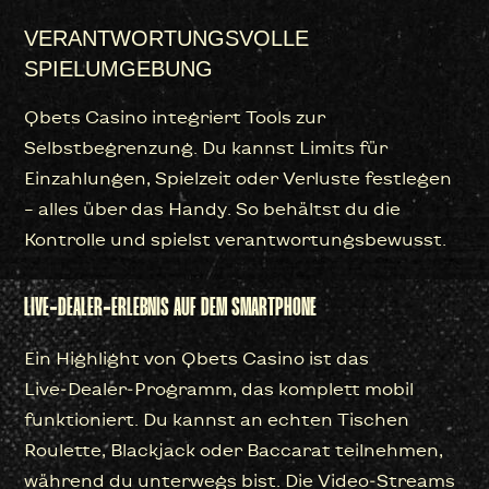
VERANTWORTUNGSVOLLE
SPIELUMGEBUNG
Qbets Casino integriert Tools zur
Selbstbegrenzung. Du kannst Limits für
Einzahlungen, Spielzeit oder Verluste festlegen
– alles über das Handy. So behältst du die
Kontrolle und spielst verantwortungsbewusst.
LIVE‑DEALER‑ERLEBNIS AUF DEM SMARTPHONE
Ein Highlight von Qbets Casino ist das
Live‑Dealer‑Programm, das komplett mobil
funktioniert. Du kannst an echten Tischen
Roulette, Blackjack oder Baccarat teilnehmen,
während du unterwegs bist. Die Video‑Streams