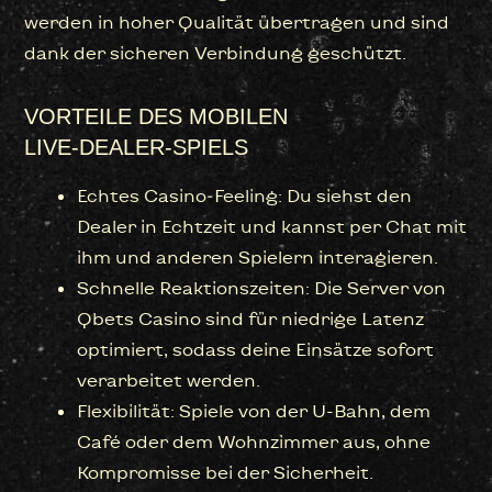
werden in hoher Qualität übertragen und sind
dank der sicheren Verbindung geschützt.
VORTEILE DES MOBILEN
LIVE‑DEALER‑SPIELS
Echtes Casino‑Feeling: Du siehst den
Dealer in Echtzeit und kannst per Chat mit
ihm und anderen Spielern interagieren.
Schnelle Reaktionszeiten: Die Server von
Qbets Casino sind für niedrige Latenz
optimiert, sodass deine Einsätze sofort
verarbeitet werden.
Flexibilität: Spiele von der U-Bahn, dem
Café oder dem Wohnzimmer aus, ohne
Kompromisse bei der Sicherheit.