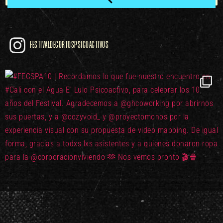
FESTIVALDECORTOSPSICOACTIVOS