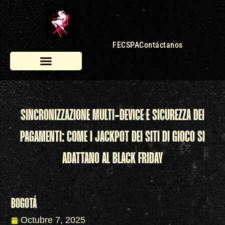
Ir
al
contenido
FECSPA
Contáctanos
¿QUÉ ES FCSPA?
CONVOCATORIA 2024
VERSIONES ANTERIORES
SINCRONIZZAZIONE MULTI‑DEVICE E SICUREZZA DEI
PAGAMENTI: COME I JACKPOT DEI SITI DI GIOCO SI
ADATTANO AL BLACK FRIDAY
BOGOTÁ
Octubre 7, 2025