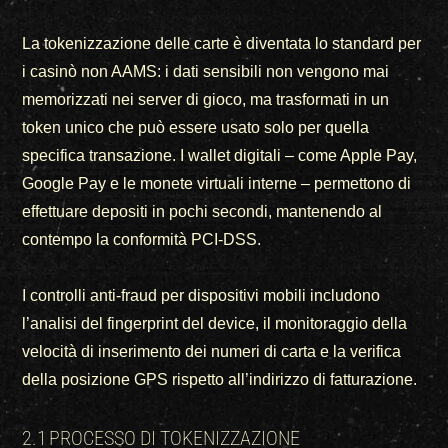
La tokenizzazione delle carte è diventata lo standard per
i casinò non AAMS: i dati sensibili non vengono mai
memorizzati nei server di gioco, ma trasformati in un
token unico che può essere usato solo per quella
specifica transazione. I wallet digitali – come Apple Pay,
Google Pay e le monete virtuali interne – permettono di
effettuare depositi in pochi secondi, mantenendo al
contempo la conformità PCI‑DSS.
I controlli anti‑fraud per dispositivi mobili includono
l’analisi del fingerprint del device, il monitoraggio della
velocità di inserimento dei numeri di carta e la verifica
della posizione GPS rispetto all’indirizzo di fatturazione.
2.1 PROCESSO DI TOKENIZZAZIONE