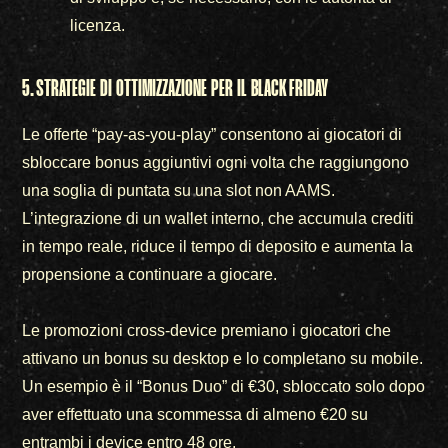
licenza.
5. STRATEGIE DI OTTIMIZZAZIONE PER IL BLACK FRIDAY
Le offerte “pay‑as‑you‑play” consentono ai giocatori di
sbloccare bonus aggiuntivi ogni volta che raggiungono
una soglia di puntata su una slot non AAMS.
L’integrazione di un wallet interno, che accumula crediti
in tempo reale, riduce il tempo di deposito e aumenta la
propensione a continuare a giocare.
Le promozioni cross‑device premiano i giocatori che
attivano un bonus su desktop e lo completano su mobile.
Un esempio è il “Bonus Duo” di €30, sbloccato solo dopo
aver effettuato una scommessa di almeno €20 su
entrambi i device entro 48 ore.