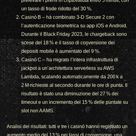
prelevare i premi in criptovaluta entro 5 minuti, con
un tasso di frode ridotto del 30 %.
Casinò B – ha combinato 3‑D Secure 2 con
l’autenticazione biometrica su app iOS e Android.
Durante il Black Friday 2023, le chargeback sono
scese del 18 % e il tasso di conversione dei
depositi mobile è aumentato del 9 %.
Casinò C – ha migrato l’intera infrastruttura di
jackpot a un’architettura serverless su AWS
Lambda, scalando automaticamente da 200 k a
2 M richieste al secondo durante le ore di punta. Il
risultato è stato una diminuzione del 27 % dei
timeout e un incremento del 15 % delle puntate su
slot non AAMS.
Analisi dei risultati: tutti e tre i casinò hanno registrato un
aumento medio del 13 % nei tassi di conversione, una