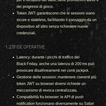
dei progressi di gioco.
Token JWT: garantiscono che le sessioni siano
sicure e stateless, facilitando il passaggio da un
dispositivo all’altro senza richiedere nuove
credenziali.
1.2 SFIDE OPERATIVE
Latency: durante i picchi di traffico del
Black Friday, anche una latenza di 200 ms può
provocare disallineamenti nei conti jackpot.
Gestione delle sessioni: mantenere coerenti più
token JWT su browser diversi richiede un
meccanismo di revoca centralizzata.
Compatibilità fra browser: le API di push
notification funzionano diversamente su Safari