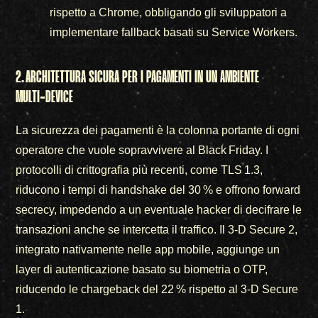
rispetto a Chrome, obbligando gli sviluppatori a
implementare fallback basati su Service Workers.
2. ARCHITETTURA SICURA PER I PAGAMENTI IN UN AMBIENTE
MULTI‑DEVICE
La sicurezza dei pagamenti è la colonna portante di ogni
operatore che vuole sopravvivere al Black Friday. I
protocolli di crittografia più recenti, come TLS 1.3,
riducono i tempi di handshake del 30 % e offrono forward
secrecy, impedendo a un eventuale hacker di decifrare le
transazioni anche se intercetta il traffico. Il 3‑D Secure 2,
integrato nativamente nelle app mobile, aggiunge un
layer di autenticazione basato su biometria o OTP,
riducendo le chargeback del 22 % rispetto al 3‑D Secure
1.