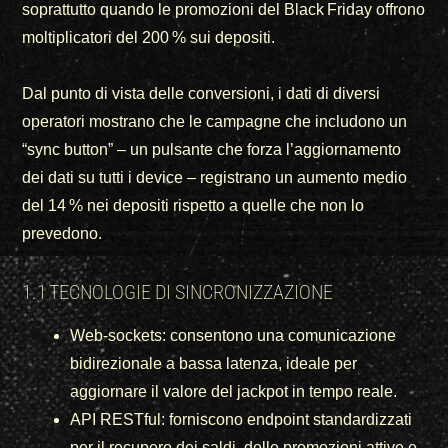
soprattutto quando le promozioni del Black Friday offrono
moltiplicatori del 200 % sui depositi.
Dal punto di vista delle conversioni, i dati di diversi
operatori mostrano che le campagne che includono un
“sync button” – un pulsante che forza l’aggiornamento
dei dati su tutti i device – registrano un aumento medio
del 14 % nei depositi rispetto a quelle che non lo
prevedono.
1.1 TECNOLOGIE DI SINCRONIZZAZIONE
Web‑sockets: consentono una comunicazione
bidirezionale a bassa latenza, ideale per
aggiornare il valore del jackpot in tempo reale.
API RESTful: forniscono endpoint standardizzati
per il recupero dei saldi, delle promozioni attive e