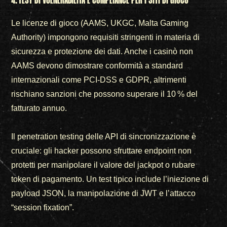
4. TEST DI VULNERABILITÀ E COMPLIANCE PER I SITI DI GIOCO
Le licenze di gioco (AAMS, UKGC, Malta Gaming
Authority) impongono requisiti stringenti in materia di
sicurezza e protezione dei dati. Anche i casinò non
AAMS devono dimostrare conformità a standard
internazionali come PCI‑DSS e GDPR, altrimenti
rischiano sanzioni che possono superare il 10 % del
fatturato annuo.
Il penetration testing delle API di sincronizzazione è
cruciale: gli hacker possono sfruttare endpoint non
protetti per manipolare il valore del jackpot o rubare
token di pagamento. Un test tipico include l’iniezione di
payload JSON, la manipolazione di JWT e l’attacco
“session fixation”.