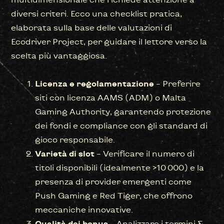
diversi criteri. Ecco una checklist pratica,
elaborata sulla base delle valutazioni di
Ecodriver Project, per guidare il lettore verso la
scelta più vantaggiosa.
Licenza e regolamentazione
– Preferire
siti con licenza AAMS (ADM) o Malta
Gaming Authority, garantendo protezione
dei fondi e compliance con gli standard di
gioco responsabile.
Varietà di slot
– Verificare il numero di
titoli disponibili (idealmente >10 000) e la
presenza di provider emergenti come
Push Gaming e Red Tiger, che offrono
meccaniche innovative.
Qualità dei bonus
– Analizzare i termini &