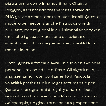
piattaforme come Binance Smart Chain o
Polygon, garantendo trasparenza totale del
RNG grazie a smart contract verificabili. Questo
modello permetterà anche l’introduzione di
NFT‑slot, ovvero giochi in cui i simboli sono token
unici che i giocatori possono collezionare,
scambiare o utilizzare per aumentare il RTP in
modo dinamico.
L’intelligenza artificiale avrà un ruolo chiave nella
personalizzazione delle offerte. Gli algoritmi AI
analizzeranno il comportamento di gioco, la
volatilità preferita e il budget settimanale per
generare programmi di loyalty dinamici, con
reward basati su predizioni di comportamento.
Ad esempio, un giocatore con alta propensione