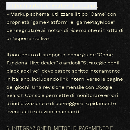
.
/live/roulette-dealer-italiano
– Markup schema: utilizzare il tipo “Game” con
proprietà “gamePlatform” e “gamePlayMode”
per segnalare ai motori di ricerca che si tratta di
un’esperienza live.
Il contenuto di supporto, come guide “Come
funziona il live dealer” o articoli “Strategie per il
blackjack live”, deve essere scritto interamente
in italiano, includendo link interni verso le pagine
dei giochi. Una revisione mensile con Google
Search Console permette di monitorare errori
di indicizzazione e di correggere rapidamente
eventuali traduzioni mancanti.
6. INTEGRAZIONE DI METODI DI PAGAMENTO E