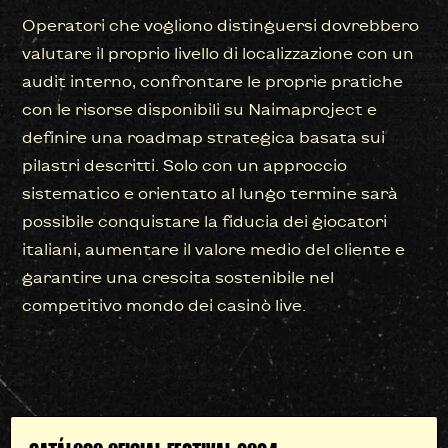
Operatori che vogliono distinguersi dovrebbero
valutare il proprio livello di localizzazione con un
audit interno, confrontare le proprie pratiche
con le risorse disponibili su Naimaproject e
definire una roadmap strategica basata sui
pilastri descritti. Solo con un approccio
sistematico e orientato al lungo termine sarà
possibile conquistare la fiducia dei giocatori
italiani, aumentare il valore medio del cliente e
garantire una crescita sostenibile nel
competitivo mondo dei casinò live.