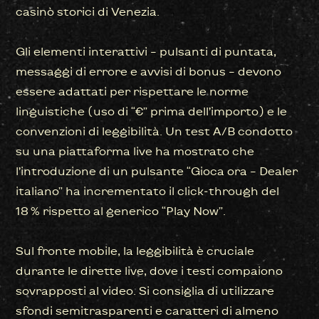
casinò storici di Venezia.
Gli elementi interattivi – pulsanti di puntata,
messaggi di errore e avvisi di bonus – devono
essere adattati per rispettare le norme
linguistiche (uso di “€” prima dell’importo) e le
convenzioni di leggibilità. Un test A/B condotto
su una piattaforma live ha mostrato che
l’introduzione di un pulsante “Gioca ora – Dealer
italiano” ha incrementato il click‑through del
18 % rispetto al generico “Play Now”.
Sul fronte mobile, la leggibilità è cruciale
durante le dirette live, dove i testi compaiono
sovrapposti al video. Si consiglia di utilizzare
sfondi semitrasparenti e caratteri di almeno