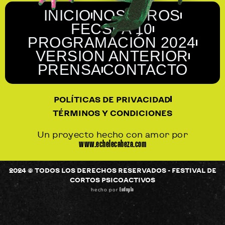
INICIO
NOSOTROS
FECSPA 10
PROGRAMACIÓN 2024
VERSION ANTERIOR
PRENSA
CONTACTO
POLÍTICAS DE PRIVACIDAD
TÉRMINOS Y CONDICIONES
Un proyecto hecho con amor por
www.echelecabeza.com
2024 © TODOS LOS DERECHOS RESERVADOS - FESTIVAL DE
CORTOS PSICOACTIVOS
hecho por
Endupla