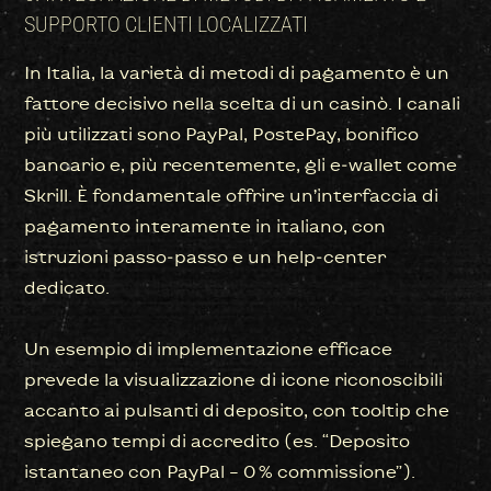
SUPPORTO CLIENTI LOCALIZZATI
In Italia, la varietà di metodi di pagamento è un
fattore decisivo nella scelta di un casinò. I canali
più utilizzati sono PayPal, PostePay, bonifico
bancario e, più recentemente, gli e‑wallet come
Skrill. È fondamentale offrire un’interfaccia di
pagamento interamente in italiano, con
istruzioni passo‑passo e un help‑center
dedicato.
Un esempio di implementazione efficace
prevede la visualizzazione di icone riconoscibili
accanto ai pulsanti di deposito, con tooltip che
spiegano tempi di accredito (es. “Deposito
istantaneo con PayPal – 0 % commissione”).