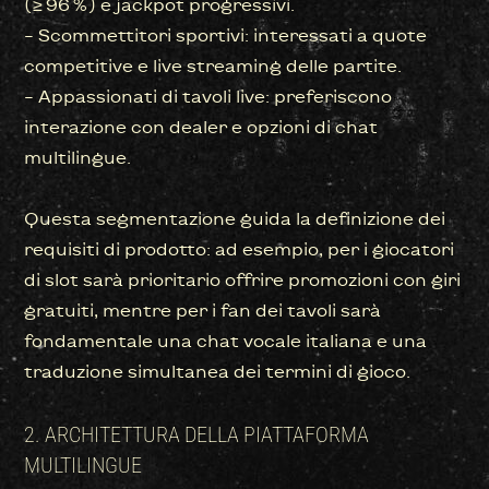
(≥ 96 %) e jackpot progressivi.
– Scommettitori sportivi: interessati a quote
competitive e live streaming delle partite.
– Appassionati di tavoli live: preferiscono
interazione con dealer e opzioni di chat
multilingue.
Questa segmentazione guida la definizione dei
requisiti di prodotto: ad esempio, per i giocatori
di slot sarà prioritario offrire promozioni con giri
gratuiti, mentre per i fan dei tavoli sarà
fondamentale una chat vocale italiana e una
traduzione simultanea dei termini di gioco.
2. ARCHITETTURA DELLA PIATTAFORMA
MULTILINGUE