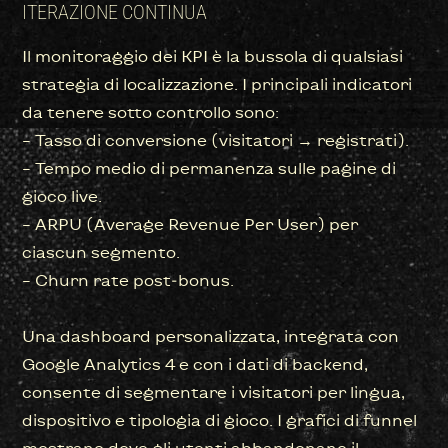
ITERAZIONE CONTINUA
Il monitoraggio dei KPI è la bussola di qualsiasi
strategia di localizzazione. I principali indicatori
da tenere sotto controllo sono:
– Tasso di conversione (visitatori → registrati).
– Tempo medio di permanenza sulle pagine di
gioco live.
– ARPU (Average Revenue Per User) per
ciascun segmento.
– Churn rate post‑bonus.
Una dashboard personalizzata, integrata con
Google Analytics 4 e con i dati di backend,
consente di segmentare i visitatori per lingua,
dispositivo e tipologia di gioco. I grafici di funnel