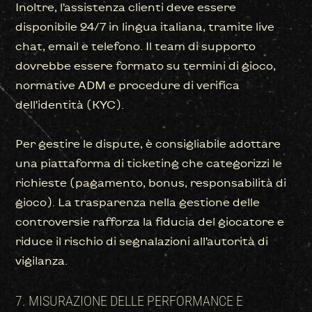
Inoltre, l’assistenza clienti deve essere
disponibile 24/7 in lingua italiana, tramite live
chat, email e telefono. Il team di supporto
dovrebbe essere formato su termini di gioco,
normative ADM e procedure di verifica
dell’identità (KYC).
Per gestire le dispute, è consigliabile adottare
una piattaforma di ticketing che categorizzi le
richieste (pagamento, bonus, responsabilità di
gioco). La trasparenza nella gestione delle
controversie rafforza la fiducia del giocatore e
riduce il rischio di segnalazioni all’autorità di
vigilanza.
7. MISURAZIONE DELLE PERFORMANCE E