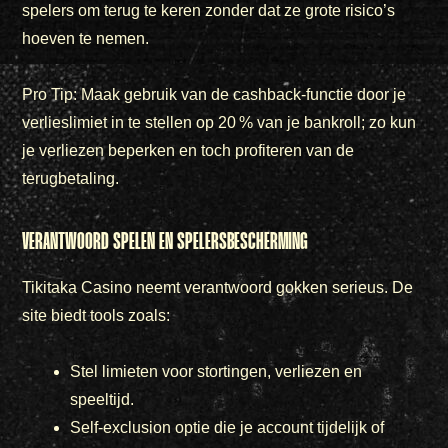
spelers om terug te keren zonder dat ze grote risico’s
hoeven te nemen.
Pro Tip: Maak gebruik van de cashback‑functie door je
verlieslimiet in te stellen op 20 % van je bankroll; zo kun
je verliezen beperken en toch profiteren van de
terugbetaling.
VERANTWOORD SPELEN EN SPELERSBESCHERMING
Tikitaka Casino neemt verantwoord gokken serieus. De
site biedt tools zoals:
Stel limieten voor stortingen, verliezen en
speeltijd.
Self‑exclusion optie die je account tijdelijk of