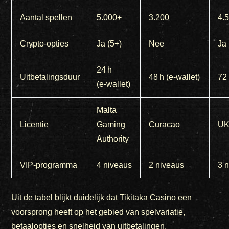
Aantal spellen
5.000+
3.200
4.
Crypto‑opties
Ja (5+)
Nee
Ja 
24 h
Uitbetalingsduur
48 h (e‑wallet)
72 
(e‑wallet)
Malta
Licentie
Gaming
Curacao
U
Authority
VIP‑programma
4 niveaus
2 niveaus
3 
Uit de tabel blijkt duidelijk dat Tikitaka Casino een
voorsprong heeft op het gebied van spelvariatie,
betaalopties en snelheid van uitbetalingen.