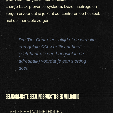
charge‑back‑preventie‑systeem. Deze maatregelen
zorgen ervoor dat je je kunt concentreren op het spel,
niet op financiële zorgen.
Pro Tip: Controleer altijd of de website
een geldig SSL‑certificaat heeft
(zichtbaar als een hangslot in de
adresbalk) voordat je een storting
doet.
BELANGRIJKSTE BETALINGSFUNCTIES EN VEILIGHEID
DIVERSE BETAALMETHODEN