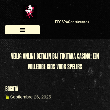
Ir
al
contenido
FECSPA
Contáctanos
¿QUÉ ES FCSPA?
CONVOCATORIA 2024
VERSIONES ANTERIORES
VEILIG ONLINE BETALEN BIJ TIKITAKA CASINO: EEN
VOLLEDIGE GIDS VOOR SPELERS
BOGOTÁ
Septiembre 26, 2025