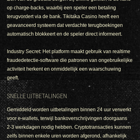
op charge‑backs, waarbij een speler een betaling
terugvordert via de bank. Tikitaka Casino heeft een
geavanceerd systeem dat verdachte terugboekingen
automatisch blokkeert en de speler direct informeert.
Industry Secret: Het platform maakt gebruik van realtime
fraudedetectie‑software die patronen van ongebruikelijke
activiteit herkent en onmiddellijk een waarschuwing
geeft.
SNELLE UITBETALINGEN
Gemiddeld worden uitbetalingen binnen 24 uur verwerkt
voor e‑wallets, terwijl bankoverschrijvingen doorgaans
2‑3 werkdagen nodig hebben. Cryptotransacties kunnen
zelfs binnen enkele uren worden afgerond, afhankelijk