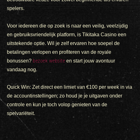
spelers.
Voor iedereen die op zoek is naar een veilig, veelzijdig
en gebruiksvriendelijk platform, is Tikitaka Casino een
uitstekende optie. Wil je zelf ervaren hoe soepel de
betalingen verlopen en profiteren van de royale
bezoek website
bonussen?
en start jouw avontuur
vandaag nog.
Quick Win: Zet direct een limiet van €100 per week in via
de accountinstellingen; zo houd je je uitgaven onder
controle en kun je toch volop genieten van de
spelvariëteit.