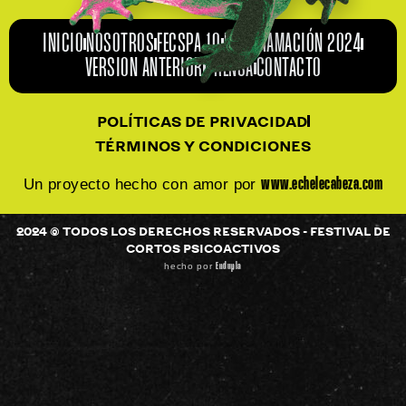
INICIO
NOSOTROS
FECSPA 10
PROGRAMACIÓN 2024
VERSION ANTERIOR
PRENSA
CONTACTO
POLÍTICAS DE PRIVACIDAD
TÉRMINOS Y CONDICIONES
Un proyecto hecho con amor por
www.echelecabeza.com
2024 © TODOS LOS DERECHOS RESERVADOS - FESTIVAL DE
CORTOS PSICOACTIVOS
hecho por
Endupla