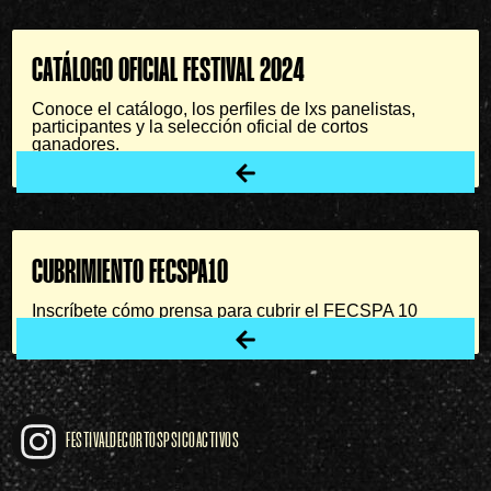
CATÁLOGO OFICIAL FESTIVAL 2024
Conoce el catálogo, los perfiles de lxs panelistas,
participantes y la selección oficial de cortos
ganadores.
CUBRIMIENTO FECSPA10
Inscríbete cómo prensa para cubrir el FECSPA 10
FESTIVALDECORTOSPSICOACTIVOS